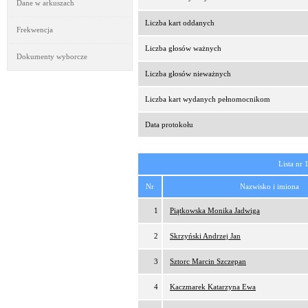
Dane w arkuszach
Liczba kart oddanych
Frekwencja
Liczba głosów ważnych
Dokumenty wyborcze
Liczba głosów nieważnych
Liczba kart wydanych pełnomocnikom
Data protokołu
Lista nr 
Nr
Nazwisko i imiona
1
Piątkowska Monika Jadwiga
2
Skrzyński Andrzej Jan
3
Sztorc Marcin Szczepan
4
Kaczmarek Katarzyna Ewa