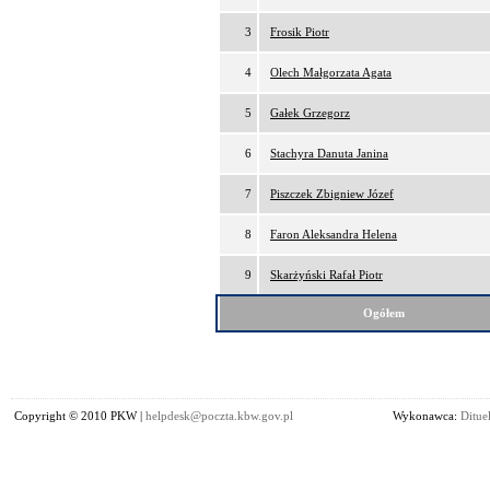
3
Frosik Piotr
4
Olech Małgorzata Agata
5
Gałek Grzegorz
6
Stachyra Danuta Janina
7
Piszczek Zbigniew Józef
8
Faron Aleksandra Helena
9
Skarżyński Rafał Piotr
Ogółem
Copyright © 2010 PKW |
helpdesk@poczta.kbw.gov.pl
Wykonawca:
Dituel