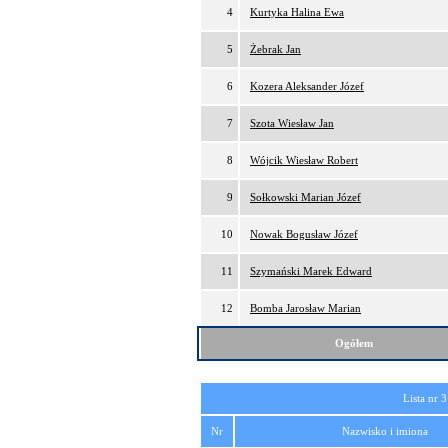
4
Kurtyka Halina Ewa
5
Żebrak Jan
6
Kozera Aleksander Józef
7
Szota Wiesław Jan
8
Wójcik Wiesław Robert
9
Sołkowski Marian Józef
10
Nowak Bogusław Józef
11
Szymański Marek Edward
12
Bomba Jarosław Marian
Ogółem
Lista nr 3
Nr
Nazwisko i imiona