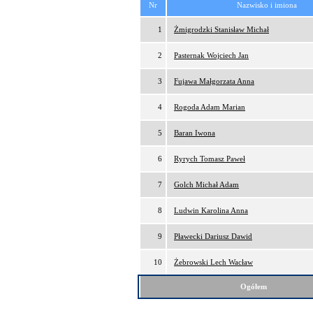
Nr
Nazwisko i imiona
1
Żmigrodzki Stanisław Michał
2
Pasternak Wojciech Jan
3
Fujawa Małgorzata Anna
4
Rogoda Adam Marian
5
Baran Iwona
6
Ryrych Tomasz Paweł
7
Golch Michał Adam
8
Ludwin Karolina Anna
9
Pławecki Dariusz Dawid
10
Żebrowski Lech Wacław
Ogółem