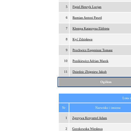
5
Figiel Henryk Lucjan
6
Rumian Antoni Paweł
7
Klempa Katarzyna Elżbieta
8
Kyć Zdzisława
9
Prochwicz Eugeniusz Tomasz
10
Ponikiewicz Adrian Marek
11
Dziedzic Zbigniew Jakub
Ogółem
Lista 
Nr
Nazwisko i imiona
1
Zgrzywa Krzysztof Adam
2
Gorzkowska Wiesława