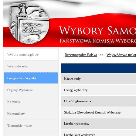
Wybory samorządowe
Rzeczpospolita Polska
>>
Województwo małop
Wyszukiwarka
Geografia i Wyniki
Nazwa rady
Organy Wyborcze
Okręg wyborczy
Obwód głosowania
Komitety
Siedziba Obwodowej Komisji Wyborczej
Komunikaty
Liczba wyborców
Transmisje wideo
Liczba kart wydanych