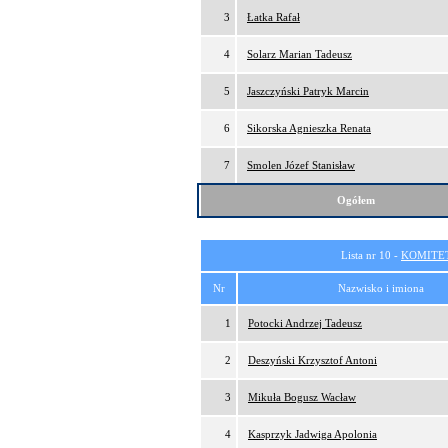
3
Łatka Rafał
4
Solarz Marian Tadeusz
5
Jaszczyński Patryk Marcin
6
Sikorska Agnieszka Renata
7
Smolen Józef Stanisław
Ogółem
Lista nr 10 -
KOMITE
Nr
Nazwisko i imiona
1
Potocki Andrzej Tadeusz
2
Deszyński Krzysztof Antoni
3
Mikuła Bogusz Wacław
4
Kasprzyk Jadwiga Apolonia