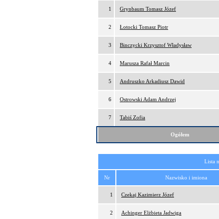
1
Grynbaum Tomasz Józef
2
Łotocki Tomasz Piotr
3
Binczycki Krzysztof Władysław
4
Marusza Rafał Marcin
5
Andruszko Arkadiusz Dawid
6
Ostrowski Adam Andrzej
7
Tabiś Zofia
Ogółem
Lista 
Nr
Nazwisko i imiona
1
Czekaj Kazimierz Józef
2
Achinger Elżbieta Jadwiga