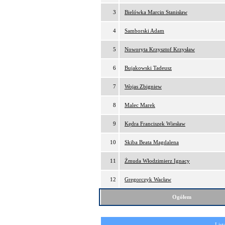
3
Bielówka Marcin Stanisław
4
Samborski Adam
5
Noworyta Krzysztof Krzysław
6
Bujakowski Tadeusz
7
Wojas Zbigniew
8
Malec Marek
9
Kędra Franciszek Wiesław
10
Skiba Beata Magdalena
11
Żmuda Włodzimierz Ignacy
12
Gregorczyk Wacław
Ogółem
List