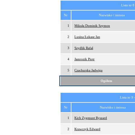
Lista nr 8
Nr
Nazwisko i imiona
1
Mikuła Dominik Szymon
2
Lusina Łukasz Jan
3
Szydlik Rafał
4
Jamrozik Piotr
5
Czachurska Jadwiga
Ogółem
Lista nr 9 
Nr
Nazwisko i imiona
1
Kich Zygmunt Ryszard
2
Krawczyk Edward