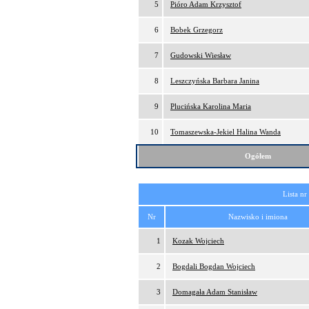
5
Pióro Adam Krzysztof
6
Bobek Grzegorz
7
Gudowski Wiesław
8
Leszczyńska Barbara Janina
9
Plucińska Karolina Maria
10
Tomaszewska-Jekiel Halina Wanda
Ogółem
Lista nr
Nr
Nazwisko i imiona
1
Kozak Wojciech
2
Bogdali Bogdan Wojciech
3
Domagała Adam Stanisław