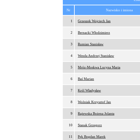
Nr
Nazwisko i imiona
1
Grzeszek Wojciech Jan
2
Bernacki Włodzimierz
3
Rumian Stanisław
4
Wenda Andrzej Stanisław
5
Mróz-Moskwa Lucyna Maria
6
Baś Marian
7
Król Władysław
8
Woźniak Krzysztof Jan
9
Rążewska Bożena Jolanta
10
Stanak Grzegorz
11
Pęk Bogdan Marek