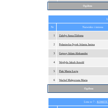
Ogółem
L
Nr
Nazwisko i imiona
1
Zabdyr Anna Elżbieta
2
Połaniecka-Syrek Jolanta Janina
3
Gajewy Adam Aleksander
4
Wojdyło Jakub Arnold
5
Flak Marta Łucja
6
Wachel Małgorzata Maria
Ogółem
Lista nr 7 -
KOMITE