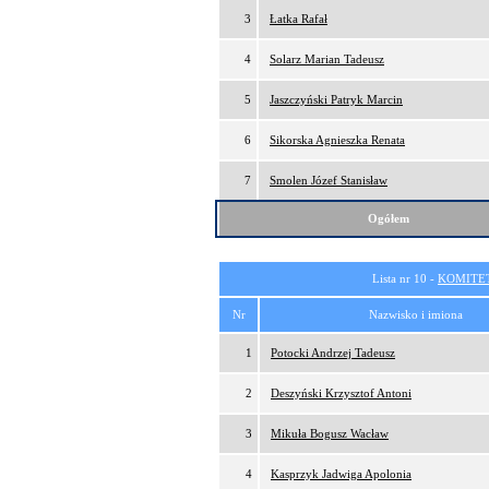
3
Łatka Rafał
4
Solarz Marian Tadeusz
5
Jaszczyński Patryk Marcin
6
Sikorska Agnieszka Renata
7
Smolen Józef Stanisław
Ogółem
Lista nr 10 -
KOMITE
Nr
Nazwisko i imiona
1
Potocki Andrzej Tadeusz
2
Deszyński Krzysztof Antoni
3
Mikuła Bogusz Wacław
4
Kasprzyk Jadwiga Apolonia