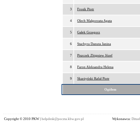
3
Frosik Piotr
4
Olech Małgorzata Agata
5
Gałek Grzegorz
6
Stachyra Danuta Janina
7
Piszczek Zbigniew Józef
8
Faron Aleksandra Helena
9
Skarżyński Rafał Piotr
Ogółem
Copyright © 2010 PKW |
helpdesk@poczta.kbw.gov.pl
Wykonawca:
Dituel