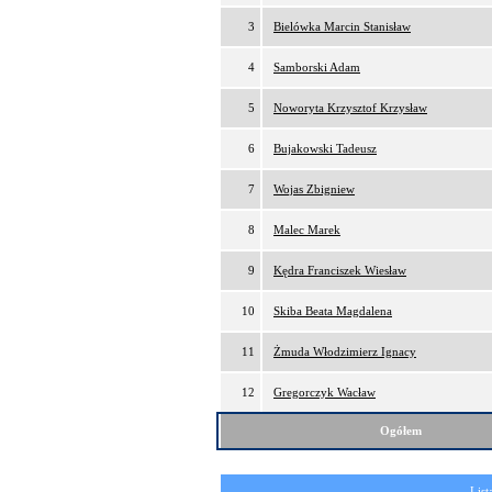
3
Bielówka Marcin Stanisław
4
Samborski Adam
5
Noworyta Krzysztof Krzysław
6
Bujakowski Tadeusz
7
Wojas Zbigniew
8
Malec Marek
9
Kędra Franciszek Wiesław
10
Skiba Beata Magdalena
11
Żmuda Włodzimierz Ignacy
12
Gregorczyk Wacław
Ogółem
List