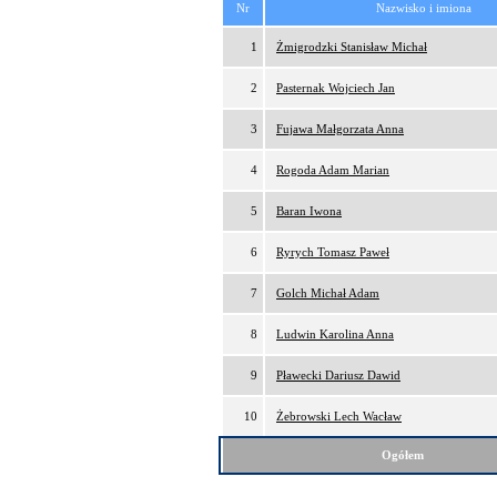
Nr
Nazwisko i imiona
1
Żmigrodzki Stanisław Michał
2
Pasternak Wojciech Jan
3
Fujawa Małgorzata Anna
4
Rogoda Adam Marian
5
Baran Iwona
6
Ryrych Tomasz Paweł
7
Golch Michał Adam
8
Ludwin Karolina Anna
9
Pławecki Dariusz Dawid
10
Żebrowski Lech Wacław
Ogółem