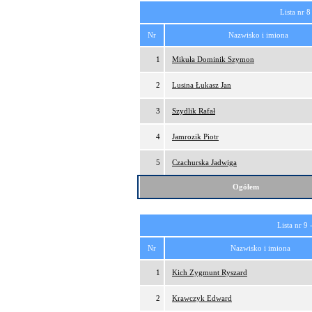
Lista nr 8
Nr
Nazwisko i imiona
1
Mikuła Dominik Szymon
2
Lusina Łukasz Jan
3
Szydlik Rafał
4
Jamrozik Piotr
5
Czachurska Jadwiga
Ogółem
Lista nr 9 
Nr
Nazwisko i imiona
1
Kich Zygmunt Ryszard
2
Krawczyk Edward