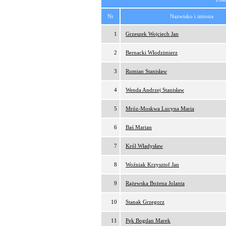
Nr
Nazwisko i imiona
1
Grzeszek Wojciech Jan
2
Bernacki Włodzimierz
3
Rumian Stanisław
4
Wenda Andrzej Stanisław
5
Mróz-Moskwa Lucyna Maria
6
Baś Marian
7
Król Władysław
8
Woźniak Krzysztof Jan
9
Rążewska Bożena Jolanta
10
Stanak Grzegorz
11
Pęk Bogdan Marek