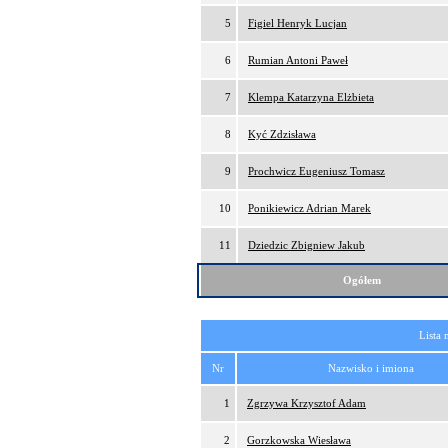
5
Figiel Henryk Lucjan
6
Rumian Antoni Paweł
7
Klempa Katarzyna Elżbieta
8
Kyć Zdzisława
9
Prochwicz Eugeniusz Tomasz
10
Ponikiewicz Adrian Marek
11
Dziedzic Zbigniew Jakub
Ogółem
Lista 
Nr
Nazwisko i imiona
1
Zgrzywa Krzysztof Adam
2
Gorzkowska Wiesława