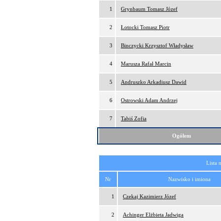
1
Grynbaum Tomasz Józef
2
Łotocki Tomasz Piotr
3
Binczycki Krzysztof Władysław
4
Marusza Rafał Marcin
5
Andruszko Arkadiusz Dawid
6
Ostrowski Adam Andrzej
7
Tabiś Zofia
Ogółem
Lista 
Nr
Nazwisko i imiona
1
Czekaj Kazimierz Józef
2
Achinger Elżbieta Jadwiga