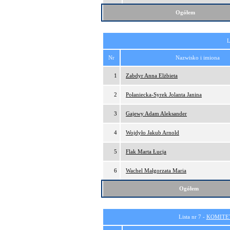
Ogółem
L
Nr
Nazwisko i imiona
1
Zabdyr Anna Elżbieta
2
Połaniecka-Syrek Jolanta Janina
3
Gajewy Adam Aleksander
4
Wojdyło Jakub Arnold
5
Flak Marta Łucja
6
Wachel Małgorzata Maria
Ogółem
Lista nr 7 -
KOMITE