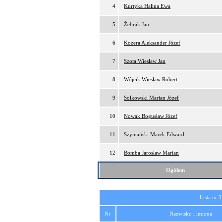
4
Kurtyka Halina Ewa
5
Żebrak Jan
6
Kozera Aleksander Józef
7
Szota Wiesław Jan
8
Wójcik Wiesław Robert
9
Sołkowski Marian Józef
10
Nowak Bogusław Józef
11
Szymański Marek Edward
12
Bomba Jarosław Marian
Ogółem
Lista nr 3
Nr
Nazwisko i imiona