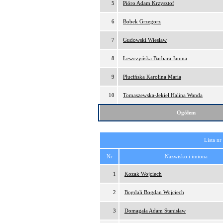
5
Pióro Adam Krzysztof
6
Bobek Grzegorz
7
Gudowski Wiesław
8
Leszczyńska Barbara Janina
9
Plucińska Karolina Maria
10
Tomaszewska-Jekiel Halina Wanda
Ogółem
Lista nr
Nr
Nazwisko i imiona
1
Kozak Wojciech
2
Bogdali Bogdan Wojciech
3
Domagała Adam Stanisław