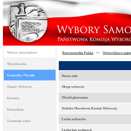
Wybory samorządowe
Rzeczpospolita Polska
>>
Województwo małop
Wyszukiwarka
Geografia i Wyniki
Nazwa rady
Organy Wyborcze
Okręg wyborczy
Obwód głosowania
Komitety
Siedziba Obwodowej Komisji Wyborczej
Komunikaty
Liczba wyborców
Transmisje wideo
Liczba kart wydanych