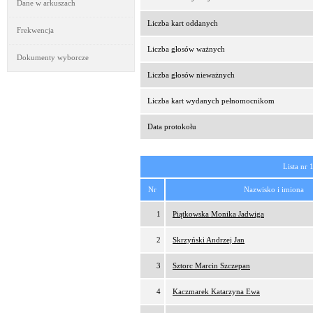
Dane w arkuszach
Liczba kart oddanych
Frekwencja
Liczba głosów ważnych
Dokumenty wyborcze
Liczba głosów nieważnych
Liczba kart wydanych pełnomocnikom
Data protokołu
Lista nr 
Nr
Nazwisko i imiona
1
Piątkowska Monika Jadwiga
2
Skrzyński Andrzej Jan
3
Sztorc Marcin Szczepan
4
Kaczmarek Katarzyna Ewa