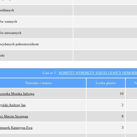
t oddanych
sów ważnych
sów nieważnych
t wydanych pełnomocnikom
ołu
Lista nr 1 -
KOMITET WYBORCZY SOJUSZ LEWICY DEMOKR
Nazwisko i imiona
Liczba głosów
%
tkowska Monika Jadwiga
10
zyński Andrzej Jan
2
orc Marcin Szczepan
8
zmarek Katarzyna Ewa
3