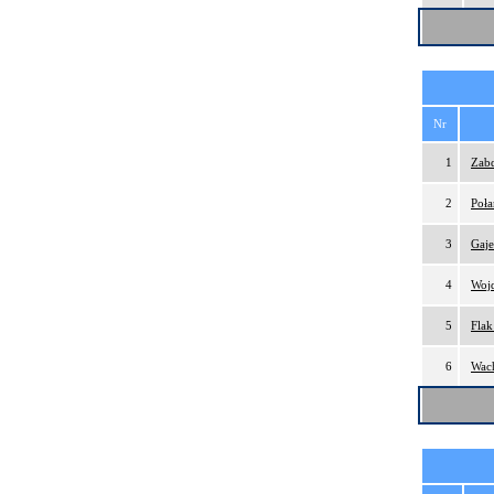
Nr
1
Zabd
2
Poła
3
Gaj
4
Wojd
5
Flak
6
Wach