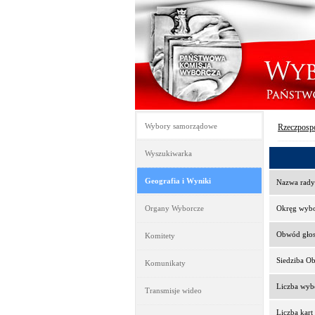
Wybory samorządowe
Rzeczpospo
Wyszukiwarka
Geografia i Wyniki
Nazwa rady
Organy Wyborcze
Okręg wyb
Obwód gło
Komitety
Siedziba O
Komunikaty
Liczba wy
Transmisje wideo
Liczba kar