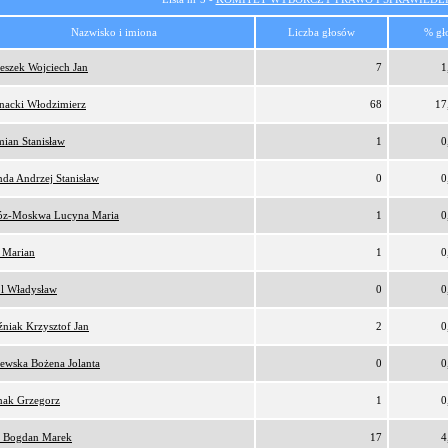
Nazwisko i imiona
Liczba głosów
% gł
eszek Wojciech Jan
7
1
nacki Włodzimierz
68
17
ian Stanisław
1
0
da Andrzej Stanisław
0
0
z-Moskwa Lucyna Maria
1
0
 Marian
1
0
l Władysław
0
0
niak Krzysztof Jan
2
0
ewska Bożena Jolanta
0
0
nak Grzegorz
1
0
 Bogdan Marek
17
4