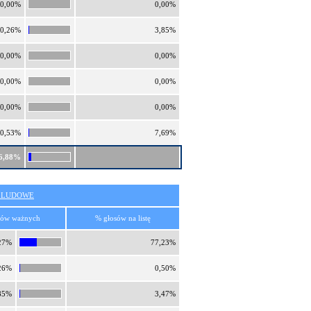
0,00%
0,00%
0,26%
3,85%
0,00%
0,00%
0,00%
0,00%
0,00%
0,00%
0,53%
7,69%
6,88%
O LUDOWE
sów ważnych
% głosów na listę
27%
77,23%
26%
0,50%
85%
3,47%