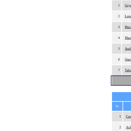
1
Gry
2
Łoto
3
Binc
4
Maru
5
And
6
Ostr
7
Tabi
Nr
1
Cze
2
Ach