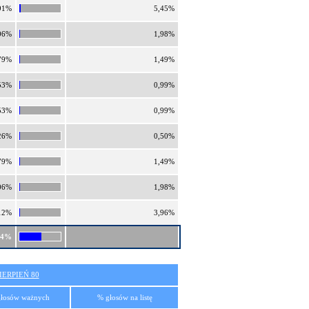
91%
5,45%
06%
1,98%
79%
1,49%
53%
0,99%
53%
0,99%
26%
0,50%
79%
1,49%
06%
1,98%
12%
3,96%
44%
ERPIEŃ 80
łosów ważnych
% głosów na listę