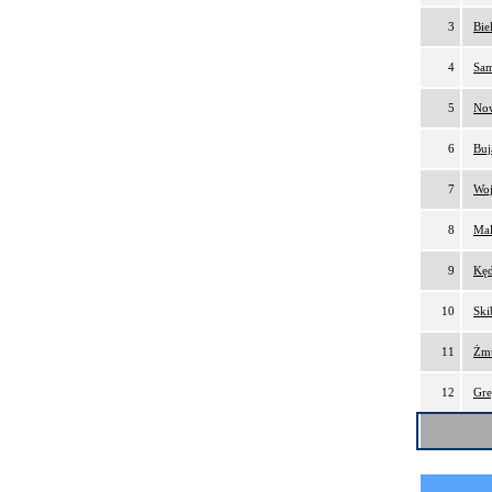
3
Bie
4
Sam
5
Now
6
Buj
7
Woj
8
Mal
9
Kęd
10
Ski
11
Żmu
12
Gre