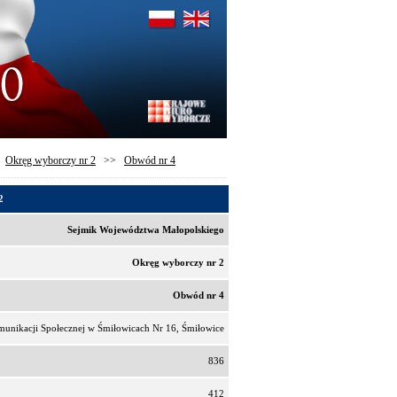
>
Okręg wyborczy nr 2
>>
Obwód nr 4
2
Sejmik Województwa Małopolskiego
Okręg wyborczy nr 2
Obwód nr 4
unikacji Społecznej w Śmiłowicach Nr 16, Śmiłowice
836
412