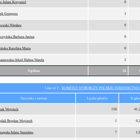
ro Adam Krzysztof
0
ek Grzegorz
1
owski Wiesław
0
zczyńska Barbara Janina
0
cińska Karolina Maria
0
aszewska-Jekiel Halina Wanda
2
Ogółem
26
Lista nr 2 -
KOMITET WYBORCZY POLSKIE STRONNICTW
Nazwisko i imiona
Liczba głosów
% gło
zak Wojciech
156
41,
dali Bogdan Wojciech
1
0,
magała Adam Stanisław
7
1,