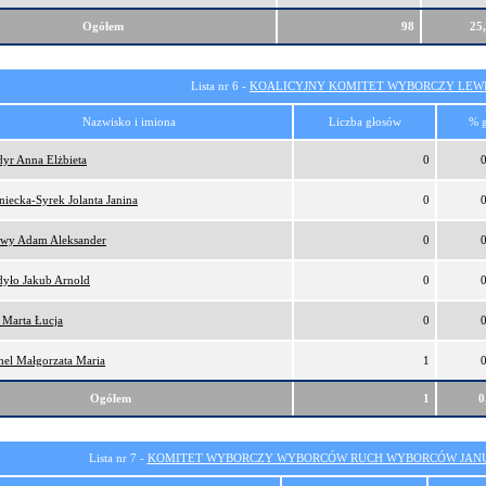
Ogółem
98
25
Lista nr 6 -
KOALICYJNY KOMITET WYBORCZY LEW
Nazwisko i imiona
Liczba głosów
% 
yr Anna Elżbieta
0
niecka-Syrek Jolanta Janina
0
ewy Adam Aleksander
0
yło Jakub Arnold
0
 Marta Łucja
0
el Małgorzata Maria
1
Ogółem
1
0
Lista nr 7 -
KOMITET WYBORCZY WYBORCÓW RUCH WYBORCÓW JANU