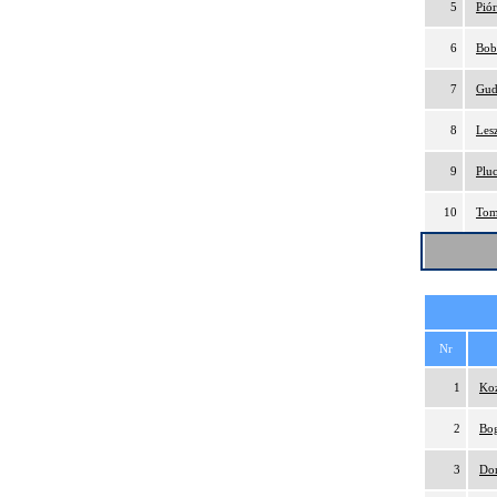
5
Pió
6
Bob
7
Gud
8
Les
9
Plu
10
Tom
Nr
1
Ko
2
Bog
3
Do