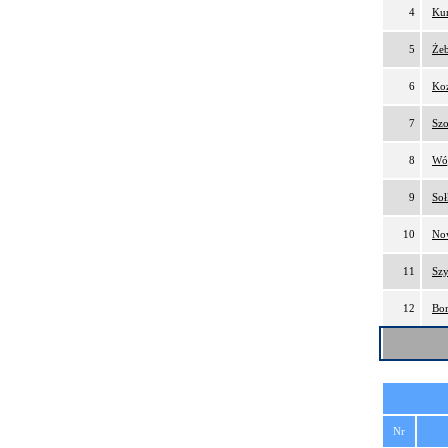
4
Kur
5
Żeb
6
Koz
7
Szo
8
Wój
9
Soł
10
No
11
Sz
12
Bom
Nr