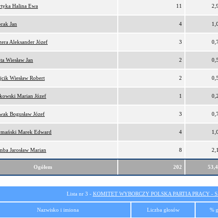
tyka Halina Ewa
11
2,
rak Jan
4
1,
era Aleksander Józef
3
0,
ta Wiesław Jan
2
0,
cik Wiesław Robert
2
0,
kowski Marian Józef
1
0,
wak Bogusław Józef
3
0,
ymański Marek Edward
4
1,
ba Jarosław Marian
8
2,
Ogółem
202
53,
Lista nr 3 -
KOMITET WYBORCZY POLSKA PARTIA PRACY - SI
Nazwisko i imiona
Liczba głosów
% g