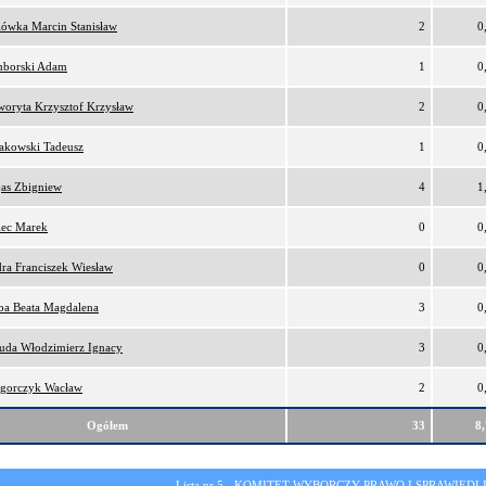
lówka Marcin Stanisław
2
0
borski Adam
1
0
oryta Krzysztof Krzysław
2
0
akowski Tadeusz
1
0
as Zbigniew
4
1
ec Marek
0
0
ra Franciszek Wiesław
0
0
ba Beata Magdalena
3
0
da Włodzimierz Ignacy
3
0
gorczyk Wacław
2
0
Ogółem
33
8
Lista nr 5 -
KOMITET WYBORCZY PRAWO I SPRAWIEDL