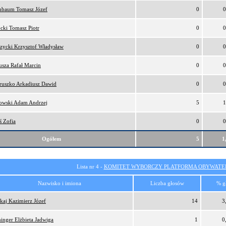
nbaum Tomasz Józef
0
0
cki Tomasz Piotr
0
0
zycki Krzysztof Władysław
0
0
sza Rafał Marcin
0
0
ruszko Arkadiusz Dawid
0
0
owski Adam Andrzej
5
1
ś Zofia
0
0
Ogółem
5
1
Lista nr 4 -
KOMITET WYBORCZY PLATFORMA OBYWATEL
Nazwisko i imiona
Liczba głosów
% g
kaj Kazimierz Józef
14
3
inger Elżbieta Jadwiga
1
0