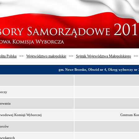
lita Polska
>>
Województwo małopolskie
>>
Sejmik Województwa Małopolskiego
>
gm. Nowe Brzesko, Obwód nr 4, Okręg wyborczy nr 
orczy
sowania
bwodowej Komisji Wyborczej
Centrum Kom
borców
t wydanych