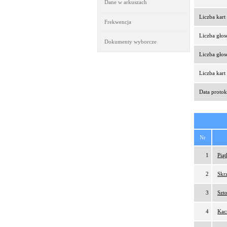
Dane w arkuszach
Liczba kar
Frekwencja
Liczba gło
Dokumenty wyborcze
Liczba gło
Liczba kar
Data protok
Nr
1
Pią
2
Skr
3
Szt
4
Kac