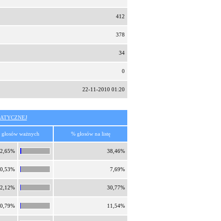
412
378
34
0
22-11-2010 01:20
ATYCZNEJ
 głosów ważnych
% głosów na listę
2,65%
38,46%
0,53%
7,69%
2,12%
30,77%
0,79%
11,54%