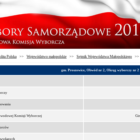
lita Polska
>>
Województwo małopolskie
>>
Sejmik Województwa Małopolskiego
>
gm. Proszowice, Obwód nr 2, Okręg wyborczy nr 2
orczy
sowania
bwodowej Komisji Wyborczej
Gi
borców
t wydanych