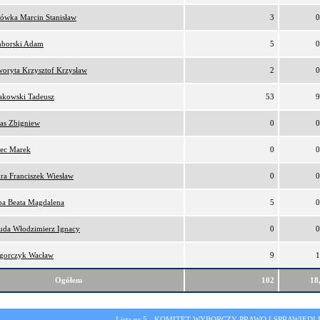
lówka Marcin Stanisław
3
0
borski Adam
5
0
oryta Krzysztof Krzysław
2
0
akowski Tadeusz
53
9
as Zbigniew
0
0
ec Marek
0
0
ra Franciszek Wiesław
0
0
ba Beata Magdalena
5
0
da Włodzimierz Ignacy
0
0
gorczyk Wacław
9
1
Ogółem
102
18
Lista nr 5 -
KOMITET WYBORCZY PRAWO I SPRAWIEDL