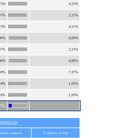
73%
4,21%
37%
2,11%
73%
4,21%
00%
0,00%
37%
2,11%
00%
0,00%
28%
7,37%
18%
1,05%
18%
1,05%
37%
ERPIEŃ 80
łosów ważnych
% głosów na listę