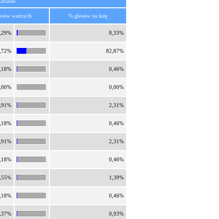
osów ważnych
% głosów na listę
,29%
8,33%
,72%
82,87%
,18%
0,46%
,00%
0,00%
,91%
2,31%
,18%
0,46%
,91%
2,31%
,18%
0,46%
,55%
1,39%
,18%
0,46%
,37%
0,93%