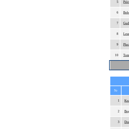
5
Pió
6
Bob
7
Gud
8
Lesz
9
Pluc
10
Tom
Nr
1
Ko
2
Bog
3
Do