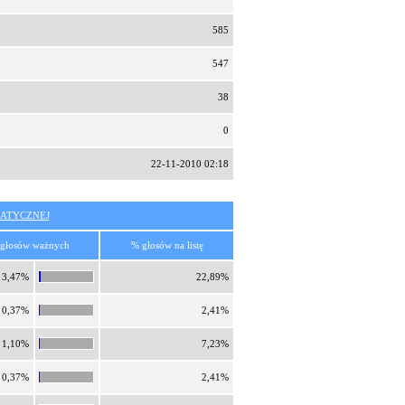
585
547
38
0
22-11-2010 02:18
ATYCZNEJ
głosów ważnych
% głosów na listę
3,47%
22,89%
0,37%
2,41%
1,10%
7,23%
0,37%
2,41%