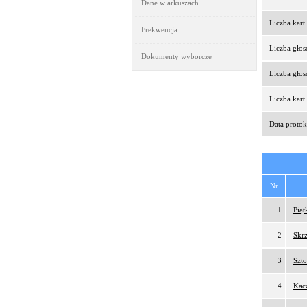
Dane w arkuszach
Liczba kar
Frekwencja
Liczba gło
Dokumenty wyborcze
Liczba gło
Liczba kar
Data protok
Nr
1
Pią
2
Skrz
3
Szt
4
Kac