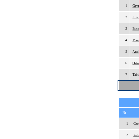
1
Gry
2
Łoto
3
Binc
4
Maru
5
And
6
Ostr
7
Tabi
Nr
1
Cze
2
Ach