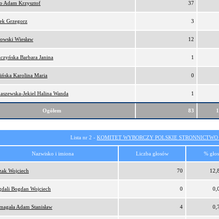
ro Adam Krzysztof
37
ek Grzegorz
3
owski Wiesław
12
czyńska Barbara Janina
1
ińska Karolina Maria
0
aszewska-Jekiel Halina Wanda
1
Ogółem
83
Lista nr 2 -
KOMITET WYBORCZY POLSKIE STRONNICTW
Nazwisko i imiona
Liczba głosów
% gło
zak Wojciech
70
12,
dali Bogdan Wojciech
0
0,
magała Adam Stanisław
4
0,