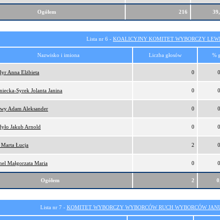
Ogółem
216
39
Lista nr 6 -
KOALICYJNY KOMITET WYBORCZY LEW
Nazwisko i imiona
Liczba głosów
% 
yr Anna Elżbieta
0
niecka-Syrek Jolanta Janina
0
ewy Adam Aleksander
0
yło Jakub Arnold
0
 Marta Łucja
2
el Małgorzata Maria
0
Ogółem
2
0
Lista nr 7 -
KOMITET WYBORCZY WYBORCÓW RUCH WYBORCÓW JANU