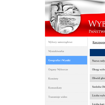
Wybory samorządowe
Rzeczpospo
Wyszukiwarka
Geografia i Wyniki
Nazwa rady
Organy Wyborcze
Okręg wyb
Obwód gło
Komitety
Siedziba O
Komunikaty
Liczba wy
Transmisje wideo
Liczba kar