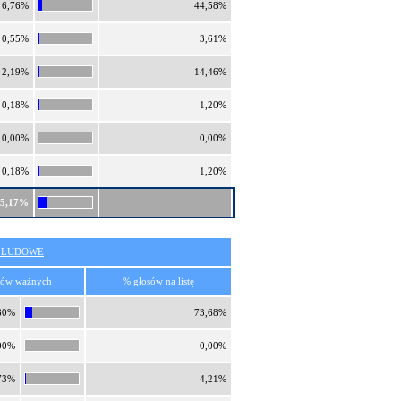
6,76%
44,58%
0,55%
3,61%
2,19%
14,46%
0,18%
1,20%
0,00%
0,00%
0,18%
1,20%
15,17%
O LUDOWE
sów ważnych
% głosów na listę
80%
73,68%
00%
0,00%
73%
4,21%