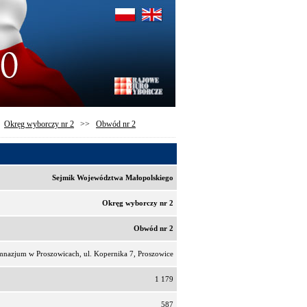
>
Okręg wyborczy nr 2
>>
Obwód nr 2
Sejmik Województwa Małopolskiego
Okręg wyborczy nr 2
Obwód nr 2
mnazjum w Proszowicach, ul. Kopernika 7, Proszowice
1 179
587