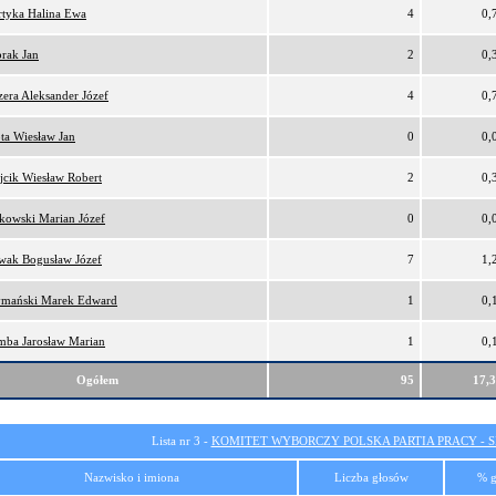
tyka Halina Ewa
4
0,
rak Jan
2
0,
era Aleksander Józef
4
0,
ta Wiesław Jan
0
0,
cik Wiesław Robert
2
0,
kowski Marian Józef
0
0,
wak Bogusław Józef
7
1,
ymański Marek Edward
1
0,
ba Jarosław Marian
1
0,
Ogółem
95
17,
Lista nr 3 -
KOMITET WYBORCZY POLSKA PARTIA PRACY - SI
Nazwisko i imiona
Liczba głosów
% g