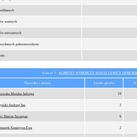
t oddanych
sów ważnych
sów nieważnych
t wydanych pełnomocnikom
ołu
Lista nr 1 -
KOMITET WYBORCZY SOJUSZ LEWICY DEMOKR
Nazwisko i imiona
Liczba głosów
% 
tkowska Monika Jadwiga
19
yński Andrzej Jan
2
orc Marcin Szczepan
6
zmarek Katarzyna Ewa
2