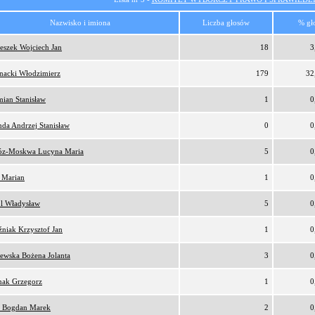
Nazwisko i imiona
Liczba głosów
% gł
eszek Wojciech Jan
18
3
nacki Włodzimierz
179
32
ian Stanisław
1
0
da Andrzej Stanisław
0
0
z-Moskwa Lucyna Maria
5
0
 Marian
1
0
l Władysław
5
0
niak Krzysztof Jan
1
0
ewska Bożena Jolanta
3
0
nak Grzegorz
1
0
 Bogdan Marek
2
0