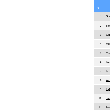
Nr
1
Grz
2
Ber
3
Rum
4
Wen
5
Mró
6
Baś
7
Kró
8
Woź
9
Rąż
10
Sta
11
Pęk