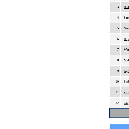
3
Bie
4
Sam
5
Now
6
Buj
7
Woj
8
Mal
9
Kęd
10
Ski
11
Żmu
12
Gre