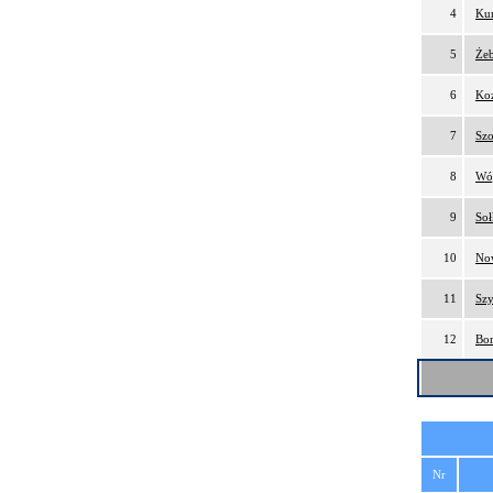
4
Kur
5
Żeb
6
Koz
7
Szo
8
Wój
9
Soł
10
No
11
Sz
12
Bom
Nr