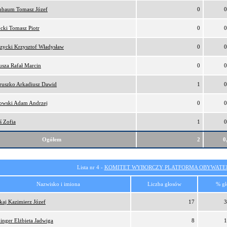
nbaum Tomasz Józef
0
0
cki Tomasz Piotr
0
0
zycki Krzysztof Władysław
0
0
sza Rafał Marcin
0
0
ruszko Arkadiusz Dawid
1
0
owski Adam Andrzej
0
0
ś Zofia
1
0
Ogółem
2
0
Lista nr 4 -
KOMITET WYBORCZY PLATFORMA OBYWATEL
Nazwisko i imiona
Liczba głosów
% gł
kaj Kazimierz Józef
17
3
inger Elżbieta Jadwiga
8
1