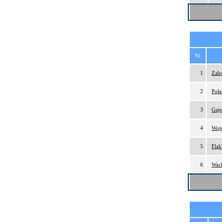
Nr
1
Zabd
2
Poła
3
Gaj
4
Wojd
5
Flak
6
Wach