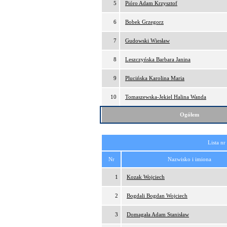
5
Pióro Adam Krzysztof
6
Bobek Grzegorz
7
Gudowski Wiesław
8
Leszczyńska Barbara Janina
9
Plucińska Karolina Maria
10
Tomaszewska-Jekiel Halina Wanda
Ogółem
Lista nr
Nr
Nazwisko i imiona
1
Kozak Wojciech
2
Bogdali Bogdan Wojciech
3
Domagała Adam Stanisław