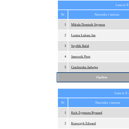
Lista nr 8
Nr
Nazwisko i imiona
1
Mikuła Dominik Szymon
2
Lusina Łukasz Jan
3
Szydlik Rafał
4
Jamrozik Piotr
5
Czachurska Jadwiga
Ogółem
Lista nr 9 
Nr
Nazwisko i imiona
1
Kich Zygmunt Ryszard
2
Krawczyk Edward