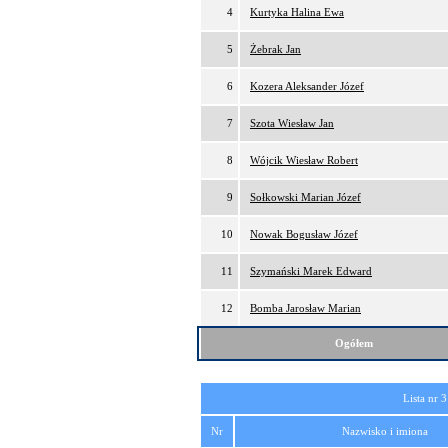
4
Kurtyka Halina Ewa
5
Żebrak Jan
6
Kozera Aleksander Józef
7
Szota Wiesław Jan
8
Wójcik Wiesław Robert
9
Sołkowski Marian Józef
10
Nowak Bogusław Józef
11
Szymański Marek Edward
12
Bomba Jarosław Marian
Ogółem
Lista nr 3
Nr
Nazwisko i imiona