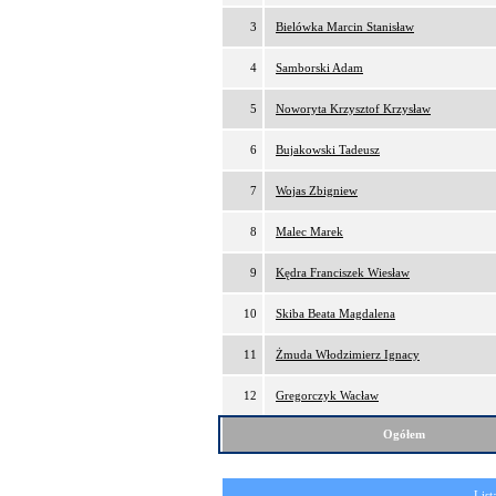
3
Bielówka Marcin Stanisław
4
Samborski Adam
5
Noworyta Krzysztof Krzysław
6
Bujakowski Tadeusz
7
Wojas Zbigniew
8
Malec Marek
9
Kędra Franciszek Wiesław
10
Skiba Beata Magdalena
11
Żmuda Włodzimierz Ignacy
12
Gregorczyk Wacław
Ogółem
List