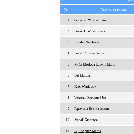
Nr
Nazwisko i imiona
1
Grzeszek Wojciech Jan
2
Bernacki Włodzimierz
3
Rumian Stanisław
4
Wenda Andrzej Stanisław
5
Mróz-Moskwa Lucyna Maria
6
Baś Marian
7
Król Władysław
8
Woźniak Krzysztof Jan
9
Rążewska Bożena Jolanta
10
Stanak Grzegorz
11
Pęk Bogdan Marek