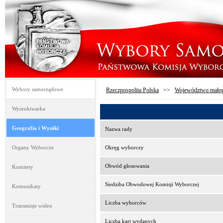
Wybory samorządowe
Rzeczpospolita Polska
>>
Województwo małop
Wyszukiwarka
Geografia i Wyniki
Nazwa rady
Organy Wyborcze
Okręg wyborczy
Obwód głosowania
Komitety
Siedziba Obwodowej Komisji Wyborczej
Komunikaty
Liczba wyborców
Transmisje wideo
Liczba kart wydanych