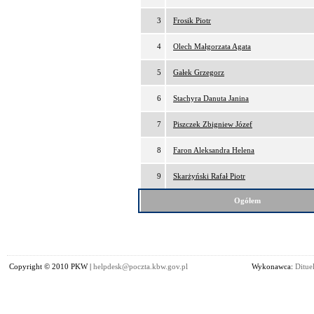
3
Frosik Piotr
4
Olech Małgorzata Agata
5
Gałek Grzegorz
6
Stachyra Danuta Janina
7
Piszczek Zbigniew Józef
8
Faron Aleksandra Helena
9
Skarżyński Rafał Piotr
Ogółem
Copyright © 2010 PKW |
helpdesk@poczta.kbw.gov.pl
Wykonawca:
Dituel