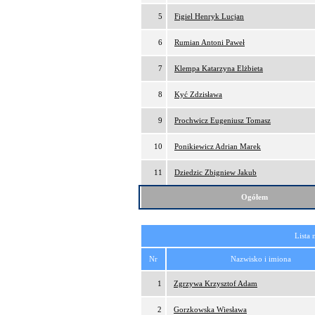
5
Figiel Henryk Lucjan
6
Rumian Antoni Paweł
7
Klempa Katarzyna Elżbieta
8
Kyć Zdzisława
9
Prochwicz Eugeniusz Tomasz
10
Ponikiewicz Adrian Marek
11
Dziedzic Zbigniew Jakub
Ogółem
Lista 
Nr
Nazwisko i imiona
1
Zgrzywa Krzysztof Adam
2
Gorzkowska Wiesława