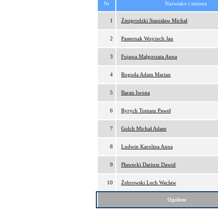
Nr
Nazwisko i imiona
1
Żmigrodzki Stanisław Michał
2
Pasternak Wojciech Jan
3
Fujawa Małgorzata Anna
4
Rogoda Adam Marian
5
Baran Iwona
6
Ryrych Tomasz Paweł
7
Golch Michał Adam
8
Ludwin Karolina Anna
9
Pławecki Dariusz Dawid
10
Żebrowski Lech Wacław
Ogółem