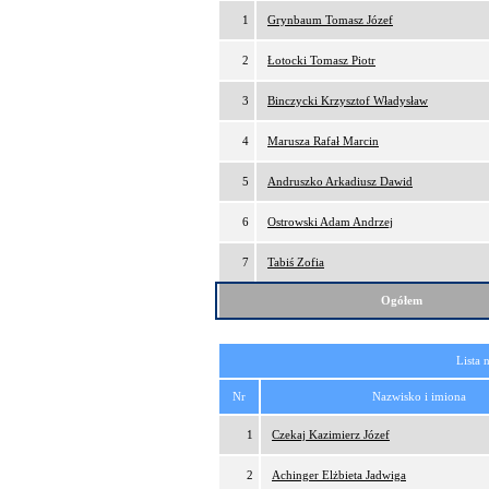
1
Grynbaum Tomasz Józef
2
Łotocki Tomasz Piotr
3
Binczycki Krzysztof Władysław
4
Marusza Rafał Marcin
5
Andruszko Arkadiusz Dawid
6
Ostrowski Adam Andrzej
7
Tabiś Zofia
Ogółem
Lista 
Nr
Nazwisko i imiona
1
Czekaj Kazimierz Józef
2
Achinger Elżbieta Jadwiga