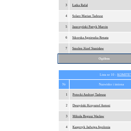
3
Łatka Rafał
4
Solarz Marian Tadeusz
5
Jaszczyński Patryk Marcin
6
Sikorska Agnieszka Renata
7
Smolen Józef Stanisław
Ogółem
Lista nr 10 -
KOMITE
Nr
Nazwisko i imiona
1
Potocki Andrzej Tadeusz
2
Deszyński Krzysztof Antoni
3
Mikuła Bogusz Wacław
4
Kasprzyk Jadwiga Apolonia