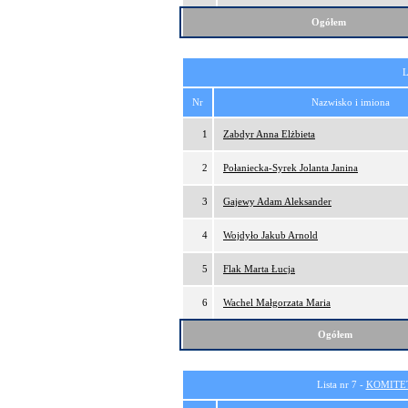
Ogółem
L
Nr
Nazwisko i imiona
1
Zabdyr Anna Elżbieta
2
Połaniecka-Syrek Jolanta Janina
3
Gajewy Adam Aleksander
4
Wojdyło Jakub Arnold
5
Flak Marta Łucja
6
Wachel Małgorzata Maria
Ogółem
Lista nr 7 -
KOMITE