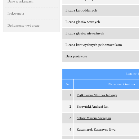
Dane w arkuszach
Liczba kart oddanych
Frekwencja
Liczba głosów ważnych
Dokumenty wyborcze
Liczba głosów nieważnych
Liczba kart wydanych pełnomocnikom
Data protokołu
Lista nr 
Nr
Nazwisko i imiona
1
Piątkowska Monika Jadwiga
2
Skrzyński Andrzej Jan
3
Sztorc Marcin Szczepan
4
Kaczmarek Katarzyna Ewa