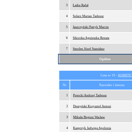
3
Łatka Rafał
4
Solarz Marian Tadeusz
5
Jaszczyński Patryk Marcin
6
Sikorska Agnieszka Renata
7
Smolen Józef Stanisław
Ogółem
Lista nr 10 -
KOMITE
Nr
Nazwisko i imiona
1
Potocki Andrzej Tadeusz
2
Deszyński Krzysztof Antoni
3
Mikuła Bogusz Wacław
4
Kasprzyk Jadwiga Apolonia