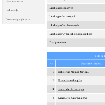
Dane w arkuszach
Liczba kart oddanych
Frekwencja
Liczba głosów ważnych
Dokumenty wyborcze
Liczba głosów nieważnych
Liczba kart wydanych pełnomocnikom
Data protokołu
Lista nr 
Nr
Nazwisko i imiona
1
Piątkowska Monika Jadwiga
2
Skrzyński Andrzej Jan
3
Sztorc Marcin Szczepan
4
Kaczmarek Katarzyna Ewa