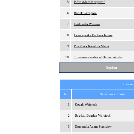
5
Pióro Adam Krzysztof
6
Bobek Grzegorz
7
Gudowski Wiesław
8
Leszczyńska Barbara Janina
9
Plucińska Karolina Maria
10
Tomaszewska-Jekiel Halina Wanda
Ogółem
Lista nr
Nr
Nazwisko i imiona
1
Kozak Wojciech
2
Bogdali Bogdan Wojciech
3
Domagała Adam Stanisław