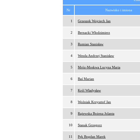
Nr
Nazwisko i imiona
1
Grzeszek Wojciech Jan
2
Bernacki Włodzimierz
3
Rumian Stanisław
4
Wenda Andrzej Stanisław
5
Mróz-Moskwa Lucyna Maria
6
Baś Marian
7
Król Władysław
8
Woźniak Krzysztof Jan
9
Rążewska Bożena Jolanta
10
Stanak Grzegorz
11
Pęk Bogdan Marek