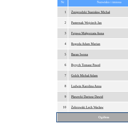
Nr
Nazwisko i imiona
1
Żmigrodzki Stanisław Michał
2
Pasternak Wojciech Jan
3
Fujawa Małgorzata Anna
4
Rogoda Adam Marian
5
Baran Iwona
6
Ryrych Tomasz Paweł
7
Golch Michał Adam
8
Ludwin Karolina Anna
9
Pławecki Dariusz Dawid
10
Żebrowski Lech Wacław
Ogółem