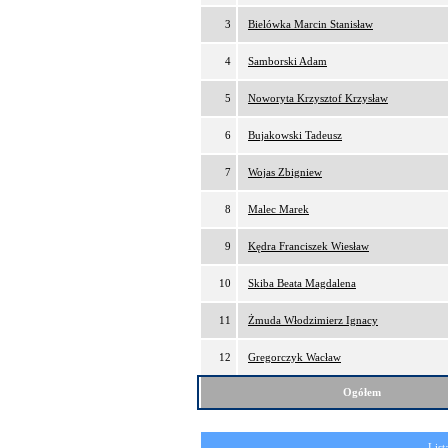
3
Bielówka Marcin Stanisław
4
Samborski Adam
5
Noworyta Krzysztof Krzysław
6
Bujakowski Tadeusz
7
Wojas Zbigniew
8
Malec Marek
9
Kędra Franciszek Wiesław
10
Skiba Beata Magdalena
11
Żmuda Włodzimierz Ignacy
12
Gregorczyk Wacław
Ogółem
List