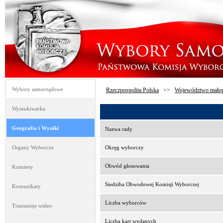
Wybory samorządowe
Rzeczpospolita Polska
>>
Województwo małop
Wyszukiwarka
Geografia i Wyniki
Nazwa rady
Organy Wyborcze
Okręg wyborczy
Obwód głosowania
Komitety
Siedziba Obwodowej Komisji Wyborczej
Komunikaty
Liczba wyborców
Transmisje wideo
Liczba kart wydanych