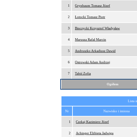
1
Grynbaum Tomasz Józef
2
Łotocki Tomasz Piotr
3
Binczycki Krzysztof Władysław
4
Marusza Rafał Marcin
5
Andruszko Arkadiusz Dawid
6
Ostrowski Adam Andrzej
7
Tabiś Zofia
Ogółem
Lista 
Nr
Nazwisko i imiona
1
Czekaj Kazimierz Józef
2
Achinger Elżbieta Jadwiga