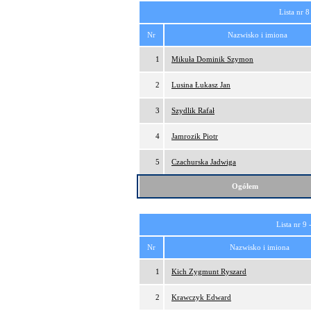
Lista nr 8
Nr
Nazwisko i imiona
1
Mikuła Dominik Szymon
2
Lusina Łukasz Jan
3
Szydlik Rafał
4
Jamrozik Piotr
5
Czachurska Jadwiga
Ogółem
Lista nr 9 
Nr
Nazwisko i imiona
1
Kich Zygmunt Ryszard
2
Krawczyk Edward