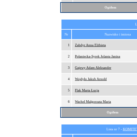
Ogółem
L
Nr
Nazwisko i imiona
1
Zabdyr Anna Elżbieta
2
Połaniecka-Syrek Jolanta Janina
3
Gajewy Adam Aleksander
4
Wojdyło Jakub Arnold
5
Flak Marta Łucja
6
Wachel Małgorzata Maria
Ogółem
Lista nr 7 -
KOMITE