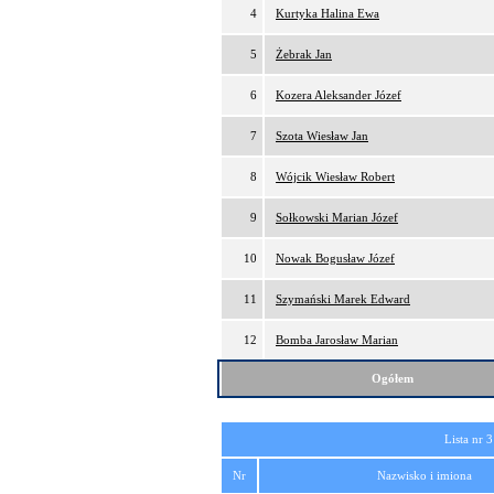
4
Kurtyka Halina Ewa
5
Żebrak Jan
6
Kozera Aleksander Józef
7
Szota Wiesław Jan
8
Wójcik Wiesław Robert
9
Sołkowski Marian Józef
10
Nowak Bogusław Józef
11
Szymański Marek Edward
12
Bomba Jarosław Marian
Ogółem
Lista nr 3
Nr
Nazwisko i imiona