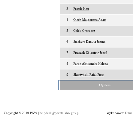
3
Frosik Piotr
4
Olech Małgorzata Agata
5
Gałek Grzegorz
6
Stachyra Danuta Janina
7
Piszczek Zbigniew Józef
8
Faron Aleksandra Helena
9
Skarżyński Rafał Piotr
Ogółem
Copyright © 2010 PKW |
helpdesk@poczta.kbw.gov.pl
Wykonawca:
Dituel