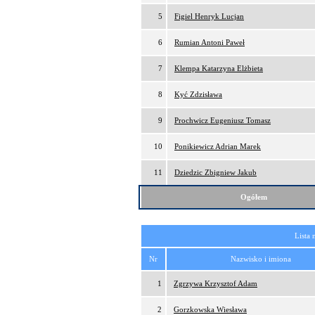
5
Figiel Henryk Lucjan
6
Rumian Antoni Paweł
7
Klempa Katarzyna Elżbieta
8
Kyć Zdzisława
9
Prochwicz Eugeniusz Tomasz
10
Ponikiewicz Adrian Marek
11
Dziedzic Zbigniew Jakub
Ogółem
Lista 
Nr
Nazwisko i imiona
1
Zgrzywa Krzysztof Adam
2
Gorzkowska Wiesława