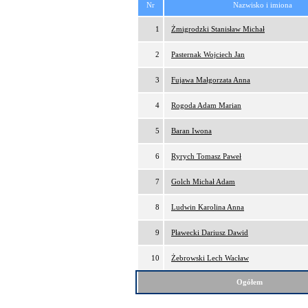
Nr
Nazwisko i imiona
1
Żmigrodzki Stanisław Michał
2
Pasternak Wojciech Jan
3
Fujawa Małgorzata Anna
4
Rogoda Adam Marian
5
Baran Iwona
6
Ryrych Tomasz Paweł
7
Golch Michał Adam
8
Ludwin Karolina Anna
9
Pławecki Dariusz Dawid
10
Żebrowski Lech Wacław
Ogółem