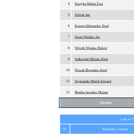
4
Kurtyka Halina Ewa
5
Żebrak Jan
6
Kozera Aleksander Józef
7
Szota Wiesław Jan
8
Wójcik Wiesław Robert
9
Sołkowski Marian Józef
10
Nowak Bogusław Józef
11
Szymański Marek Edward
12
Bomba Jarosław Marian
Ogółem
Lista nr 3
Nr
Nazwisko i imiona