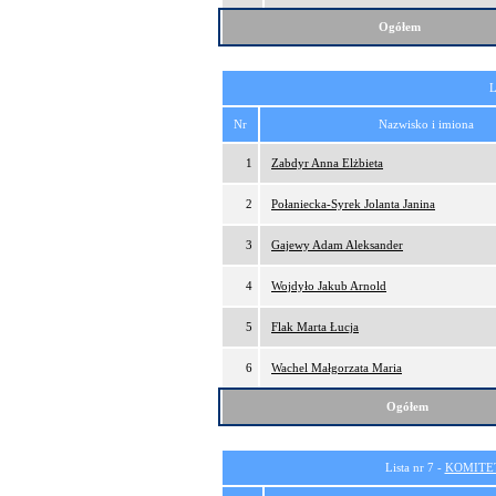
Ogółem
L
Nr
Nazwisko i imiona
1
Zabdyr Anna Elżbieta
2
Połaniecka-Syrek Jolanta Janina
3
Gajewy Adam Aleksander
4
Wojdyło Jakub Arnold
5
Flak Marta Łucja
6
Wachel Małgorzata Maria
Ogółem
Lista nr 7 -
KOMITE