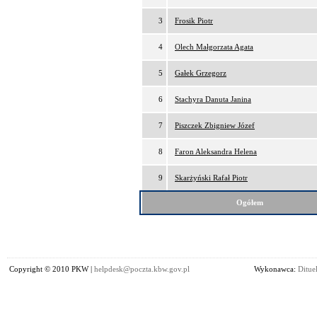
3
Frosik Piotr
4
Olech Małgorzata Agata
5
Gałek Grzegorz
6
Stachyra Danuta Janina
7
Piszczek Zbigniew Józef
8
Faron Aleksandra Helena
9
Skarżyński Rafał Piotr
Ogółem
Copyright © 2010 PKW |
helpdesk@poczta.kbw.gov.pl
Wykonawca:
Dituel