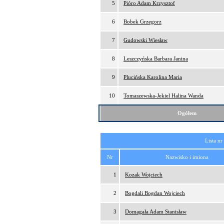
5
Pióro Adam Krzysztof
6
Bobek Grzegorz
7
Gudowski Wiesław
8
Leszczyńska Barbara Janina
9
Plucińska Karolina Maria
10
Tomaszewska-Jekiel Halina Wanda
Ogółem
Lista nr
Nr
Nazwisko i imiona
1
Kozak Wojciech
2
Bogdali Bogdan Wojciech
3
Domagała Adam Stanisław