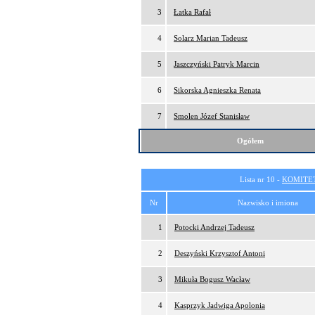
3
Łatka Rafał
4
Solarz Marian Tadeusz
5
Jaszczyński Patryk Marcin
6
Sikorska Agnieszka Renata
7
Smolen Józef Stanisław
Ogółem
Lista nr 10 -
KOMITE
Nr
Nazwisko i imiona
1
Potocki Andrzej Tadeusz
2
Deszyński Krzysztof Antoni
3
Mikuła Bogusz Wacław
4
Kasprzyk Jadwiga Apolonia