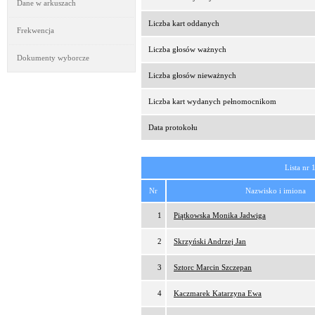
Dane w arkuszach
Liczba kart oddanych
Frekwencja
Liczba głosów ważnych
Dokumenty wyborcze
Liczba głosów nieważnych
Liczba kart wydanych pełnomocnikom
Data protokołu
Lista nr 
Nr
Nazwisko i imiona
1
Piątkowska Monika Jadwiga
2
Skrzyński Andrzej Jan
3
Sztorc Marcin Szczepan
4
Kaczmarek Katarzyna Ewa