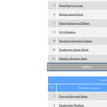
5
Figiel Henryk Lucjan
6
Rumian Antoni Paweł
7
Klempa Katarzyna Elżbieta
8
Kyć Zdzisława
9
Prochwicz Eugeniusz Tomasz
10
Ponikiewicz Adrian Marek
11
Dziedzic Zbigniew Jakub
Ogółem
Lista 
Nr
Nazwisko i imiona
1
Zgrzywa Krzysztof Adam
2
Gorzkowska Wiesława