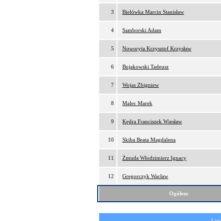
3
Bielówka Marcin Stanisław
4
Samborski Adam
5
Noworyta Krzysztof Krzysław
6
Bujakowski Tadeusz
7
Wojas Zbigniew
8
Malec Marek
9
Kędra Franciszek Wiesław
10
Skiba Beata Magdalena
11
Żmuda Włodzimierz Ignacy
12
Gregorczyk Wacław
Ogółem
List