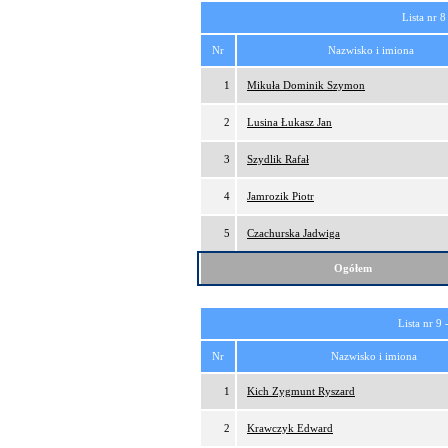
Lista nr 8
Nr
Nazwisko i imiona
1
Mikuła Dominik Szymon
2
Lusina Łukasz Jan
3
Szydlik Rafał
4
Jamrozik Piotr
5
Czachurska Jadwiga
Ogółem
Lista nr 9 
Nr
Nazwisko i imiona
1
Kich Zygmunt Ryszard
2
Krawczyk Edward