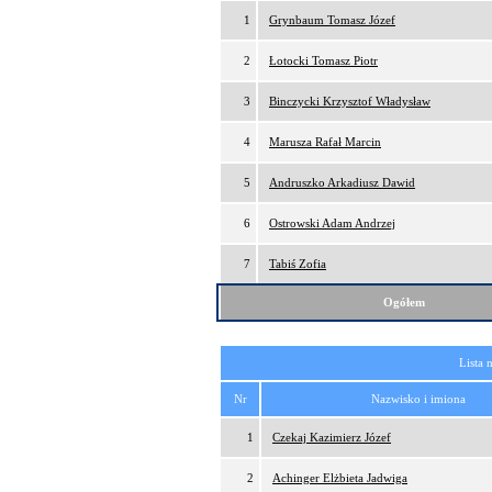
1
Grynbaum Tomasz Józef
2
Łotocki Tomasz Piotr
3
Binczycki Krzysztof Władysław
4
Marusza Rafał Marcin
5
Andruszko Arkadiusz Dawid
6
Ostrowski Adam Andrzej
7
Tabiś Zofia
Ogółem
Lista 
Nr
Nazwisko i imiona
1
Czekaj Kazimierz Józef
2
Achinger Elżbieta Jadwiga