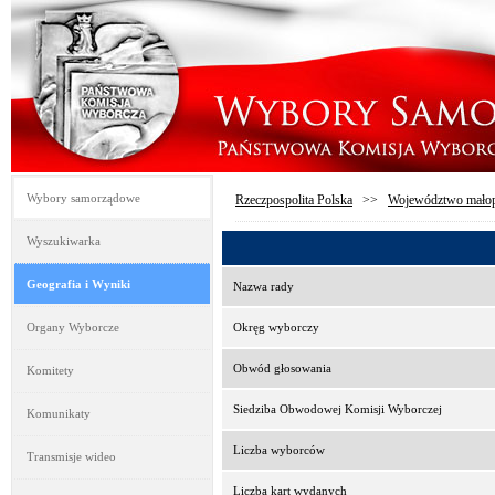
Wybory samorządowe
Rzeczpospolita Polska
>>
Województwo małop
Wyszukiwarka
Geografia i Wyniki
Nazwa rady
Organy Wyborcze
Okręg wyborczy
Obwód głosowania
Komitety
Siedziba Obwodowej Komisji Wyborczej
Komunikaty
Liczba wyborców
Transmisje wideo
Liczba kart wydanych