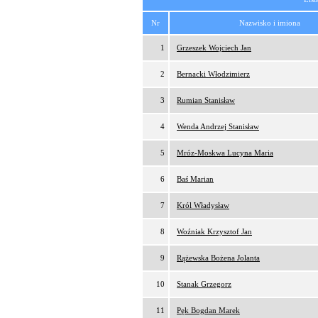
Nr
Nazwisko i imiona
1
Grzeszek Wojciech Jan
2
Bernacki Włodzimierz
3
Rumian Stanisław
4
Wenda Andrzej Stanisław
5
Mróz-Moskwa Lucyna Maria
6
Baś Marian
7
Król Władysław
8
Woźniak Krzysztof Jan
9
Rążewska Bożena Jolanta
10
Stanak Grzegorz
11
Pęk Bogdan Marek