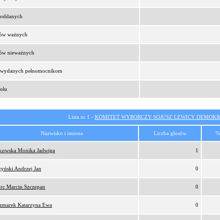
t oddanych
sów ważnych
sów nieważnych
t wydanych pełnomocnikom
ołu
Lista nr 1 -
KOMITET WYBORCZY SOJUSZ LEWICY DEMOKR
Nazwisko i imiona
Liczba głosów
%
tkowska Monika Jadwiga
1
zyński Andrzej Jan
0
orc Marcin Szczepan
0
zmarek Katarzyna Ewa
0