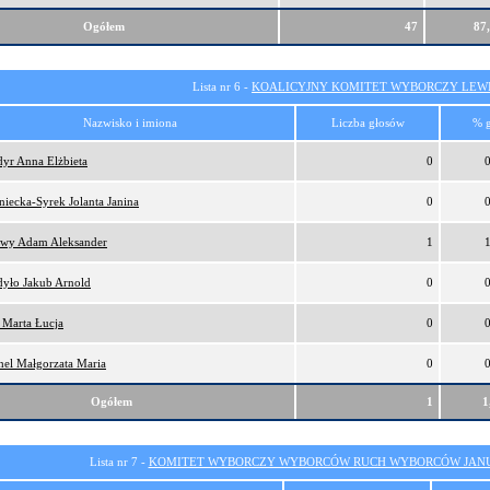
Ogółem
47
87
Lista nr 6 -
KOALICYJNY KOMITET WYBORCZY LEW
Nazwisko i imiona
Liczba głosów
% 
yr Anna Elżbieta
0
niecka-Syrek Jolanta Janina
0
ewy Adam Aleksander
1
yło Jakub Arnold
0
 Marta Łucja
0
el Małgorzata Maria
0
Ogółem
1
1
Lista nr 7 -
KOMITET WYBORCZY WYBORCÓW RUCH WYBORCÓW JANU