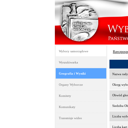
Wybory samorządowe
Rzeczpospo
Wyszukiwarka
Geografia i Wyniki
Nazwa rady
Organy Wyborcze
Okręg wyb
Obwód gło
Komitety
Siedziba O
Komunikaty
Liczba wy
Transmisje wideo
Liczba kar