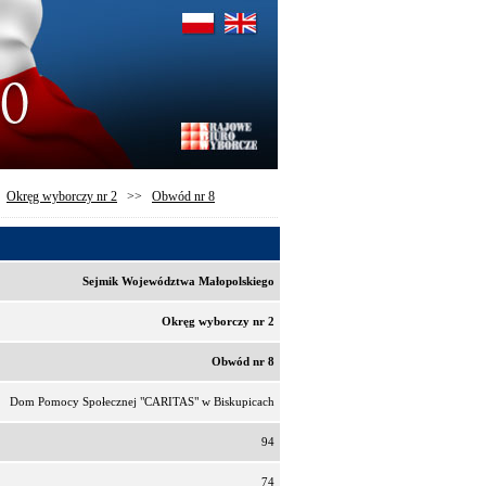
>
Okręg wyborczy nr 2
>>
Obwód nr 8
Sejmik Województwa Małopolskiego
Okręg wyborczy nr 2
Obwód nr 8
Dom Pomocy Społecznej "CARITAS" w Biskupicach
94
74