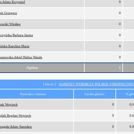
ro Adam Krzysztof
0
ek Grzegorz
0
owski Wiesław
0
zczyńska Barbara Janina
0
cińska Karolina Maria
0
aszewska-Jekiel Halina Wanda
0
Ogółem
1
Lista nr 2 -
KOMITET WYBORCZY POLSKIE STRONNICTW
Nazwisko i imiona
Liczba głosów
% gło
zak Wojciech
0
0,
dali Bogdan Wojciech
0
0,
magała Adam Stanisław
0
0,