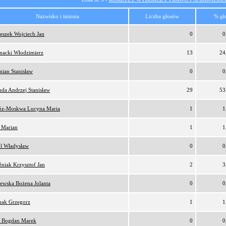
Nazwisko i imiona
Liczba głosów
% gł
eszek Wojciech Jan
0
0
nacki Włodzimierz
13
24
ian Stanisław
0
0
da Andrzej Stanisław
29
53
z-Moskwa Lucyna Maria
1
1
 Marian
1
1
l Władysław
0
0
niak Krzysztof Jan
2
3
ewska Bożena Jolanta
0
0
nak Grzegorz
1
1
 Bogdan Marek
0
0