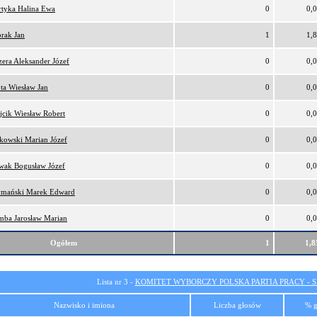
tyka Halina Ewa
0
0,
rak Jan
1
1,
era Aleksander Józef
0
0,
ta Wiesław Jan
0
0,
cik Wiesław Robert
0
0,
kowski Marian Józef
0
0,
wak Bogusław Józef
0
0,
ymański Marek Edward
0
0,
ba Jarosław Marian
0
0,
Ogółem
1
1,
Lista nr 3 -
KOMITET WYBORCZY POLSKA PARTIA PRACY - SI
Nazwisko i imiona
Liczba głosów
% g