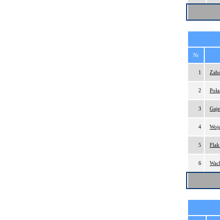
Nr
1
Zabd
2
Poła
3
Gaj
4
Wojd
5
Flak
6
Wach