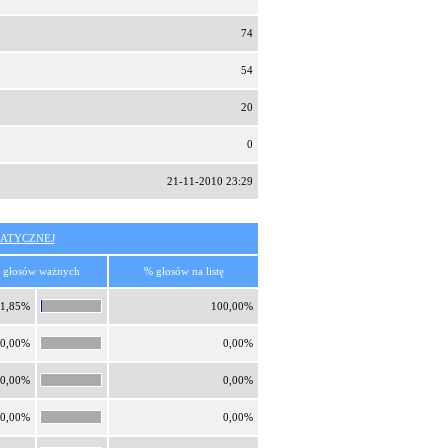
74
54
20
0
21-11-2010 23:29
ATYCZNEJ
 głosów ważnych
% głosów na listę
1,85%
100,00%
0,00%
0,00%
0,00%
0,00%
0,00%
0,00%