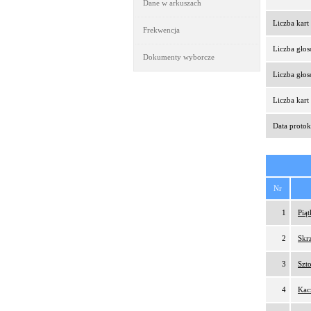
Dane w arkuszach
Liczba kar
Frekwencja
Liczba gło
Dokumenty wyborcze
Liczba gło
Liczba kar
Data protok
Nr
1
Pią
2
Skr
3
Szt
4
Kac