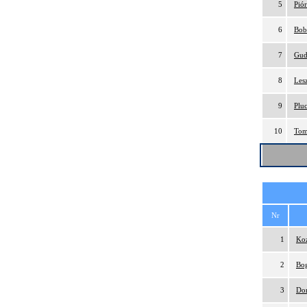
5
Pió
6
Bob
7
Gud
8
Les
9
Plu
10
Tom
Nr
1
Ko
2
Bog
3
Do