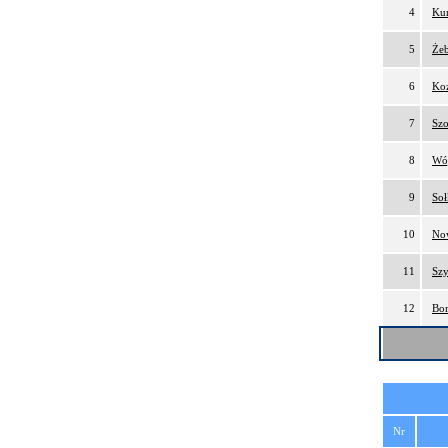
4
Kur
5
Żeb
6
Koz
7
Szo
8
Wój
9
Soł
10
No
11
Sz
12
Bom
Nr