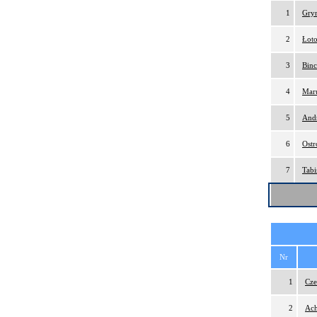
1
Gry
2
Łoto
3
Binc
4
Maru
5
And
6
Ostr
7
Tabi
Nr
1
Cze
2
Ach