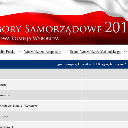
lita Polska
>>
Województwo małopolskie
>>
Sejmik Województwa Małopolskiego
>
gm. Biskupice, Obwód nr 8, Okręg wyborczy nr 2
orczy
sowania
bwodowej Komisji Wyborczej
borców
t wydanych