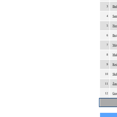
3
Bie
4
Sam
5
Now
6
Buj
7
Woj
8
Mal
9
Kęd
10
Ski
11
Żmu
12
Gre