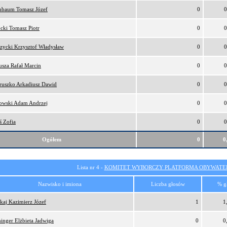
nbaum Tomasz Józef
0
0
cki Tomasz Piotr
0
0
zycki Krzysztof Władysław
0
0
sza Rafał Marcin
0
0
ruszko Arkadiusz Dawid
0
0
owski Adam Andrzej
0
0
ś Zofia
0
0
Ogółem
0
0
Lista nr 4 -
KOMITET WYBORCZY PLATFORMA OBYWATEL
Nazwisko i imiona
Liczba głosów
% g
kaj Kazimierz Józef
1
1
inger Elżbieta Jadwiga
0
0