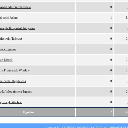
lówka Marcin Stanisław
0
0
borski Adam
1
1
oryta Krzysztof Krzysław
0
0
akowski Tadeusz
0
0
as Zbigniew
0
0
ec Marek
0
0
ra Franciszek Wiesław
0
0
ba Beata Magdalena
0
0
da Włodzimierz Ignacy
0
0
gorczyk Wacław
0
0
Ogółem
2
3
Lista nr 5 -
KOMITET WYBORCZY PRAWO I SPRAWIEDL