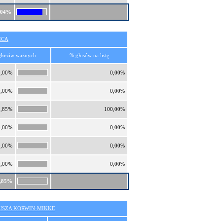
,04%
ICA
głosów ważnych
% głosów na listę
0,00%
0,00%
0,00%
0,00%
1,85%
100,00%
0,00%
0,00%
0,00%
0,00%
0,00%
0,00%
,85%
SZA KORWIN-MIKKE