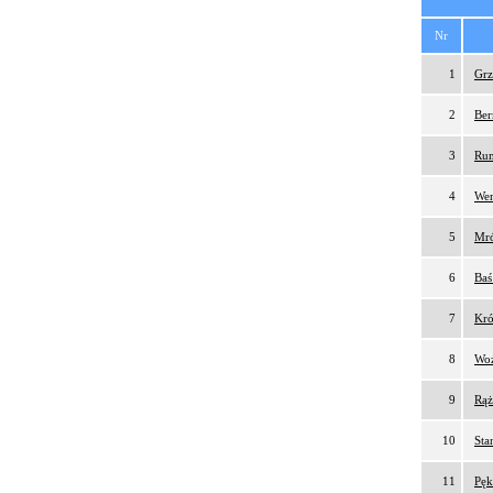
Nr
1
Grz
2
Ber
3
Rum
4
Wen
5
Mró
6
Baś
7
Kró
8
Woź
9
Rąż
10
Sta
11
Pęk