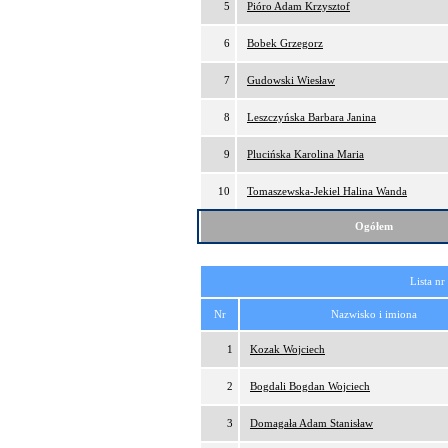
5
Pióro Adam Krzysztof
6
Bobek Grzegorz
7
Gudowski Wiesław
8
Leszczyńska Barbara Janina
9
Plucińska Karolina Maria
10
Tomaszewska-Jekiel Halina Wanda
Ogółem
Lista nr
Nr
Nazwisko i imiona
1
Kozak Wojciech
2
Bogdali Bogdan Wojciech
3
Domagała Adam Stanisław