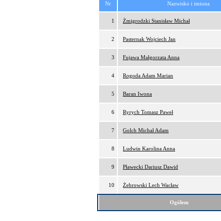
Nr
Nazwisko i imiona
1
Żmigrodzki Stanisław Michał
2
Pasternak Wojciech Jan
3
Fujawa Małgorzata Anna
4
Rogoda Adam Marian
5
Baran Iwona
6
Ryrych Tomasz Paweł
7
Golch Michał Adam
8
Ludwin Karolina Anna
9
Pławecki Dariusz Dawid
10
Żebrowski Lech Wacław
Ogółem