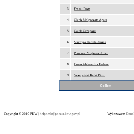
3
Frosik Piotr
4
Olech Małgorzata Agata
5
Gałek Grzegorz
6
Stachyra Danuta Janina
7
Piszczek Zbigniew Józef
8
Faron Aleksandra Helena
9
Skarżyński Rafał Piotr
Ogółem
Copyright © 2010 PKW |
helpdesk@poczta.kbw.gov.pl
Wykonawca:
Dituel