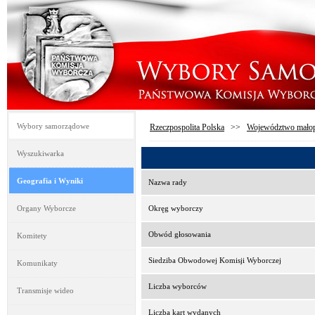
Wybory samorządowe
Rzeczpospolita Polska
>>
Województwo małop
Wyszukiwarka
Geografia i Wyniki
Nazwa rady
Organy Wyborcze
Okręg wyborczy
Obwód głosowania
Komitety
Siedziba Obwodowej Komisji Wyborczej
Komunikaty
Liczba wyborców
Transmisje wideo
Liczba kart wydanych