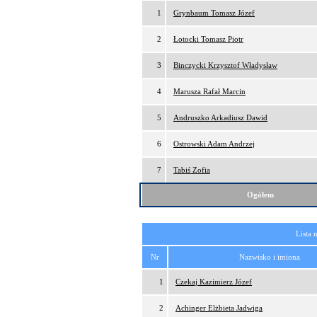
1
Grynbaum Tomasz Józef
2
Łotocki Tomasz Piotr
3
Binczycki Krzysztof Władysław
4
Marusza Rafał Marcin
5
Andruszko Arkadiusz Dawid
6
Ostrowski Adam Andrzej
7
Tabiś Zofia
Ogółem
Lista 
Nr
Nazwisko i imiona
1
Czekaj Kazimierz Józef
2
Achinger Elżbieta Jadwiga