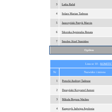
3
Łatka Rafał
4
Solarz Marian Tadeusz
5
Jaszczyński Patryk Marcin
6
Sikorska Agnieszka Renata
7
Smolen Józef Stanisław
Ogółem
Lista nr 10 -
KOMITE
Nr
Nazwisko i imiona
1
Potocki Andrzej Tadeusz
2
Deszyński Krzysztof Antoni
3
Mikuła Bogusz Wacław
4
Kasprzyk Jadwiga Apolonia