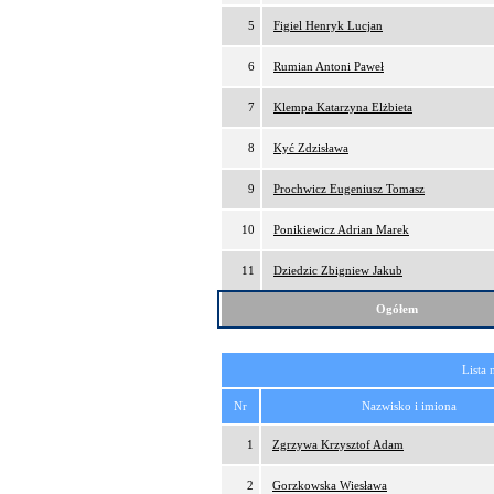
5
Figiel Henryk Lucjan
6
Rumian Antoni Paweł
7
Klempa Katarzyna Elżbieta
8
Kyć Zdzisława
9
Prochwicz Eugeniusz Tomasz
10
Ponikiewicz Adrian Marek
11
Dziedzic Zbigniew Jakub
Ogółem
Lista 
Nr
Nazwisko i imiona
1
Zgrzywa Krzysztof Adam
2
Gorzkowska Wiesława