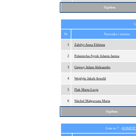
Ogółem
L
Nr
Nazwisko i imiona
1
Zabdyr Anna Elżbieta
2
Połaniecka-Syrek Jolanta Janina
3
Gajewy Adam Aleksander
4
Wojdyło Jakub Arnold
5
Flak Marta Łucja
6
Wachel Małgorzata Maria
Ogółem
Lista nr 7 -
KOMITE