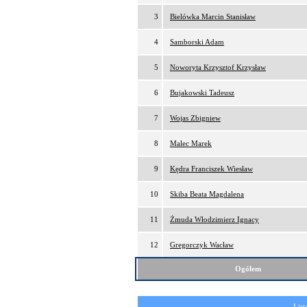
3
Bielówka Marcin Stanisław
4
Samborski Adam
5
Noworyta Krzysztof Krzysław
6
Bujakowski Tadeusz
7
Wojas Zbigniew
8
Malec Marek
9
Kędra Franciszek Wiesław
10
Skiba Beata Magdalena
11
Żmuda Włodzimierz Ignacy
12
Gregorczyk Wacław
Ogółem
List