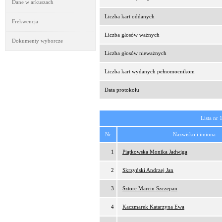
Dane w arkuszach
Liczba kart oddanych
Frekwencja
Liczba głosów ważnych
Dokumenty wyborcze
Liczba głosów nieważnych
Liczba kart wydanych pełnomocnikom
Data protokołu
Lista nr 
Nr
Nazwisko i imiona
1
Piątkowska Monika Jadwiga
2
Skrzyński Andrzej Jan
3
Sztorc Marcin Szczepan
4
Kaczmarek Katarzyna Ewa