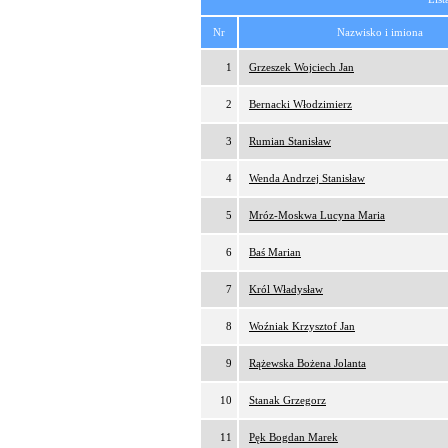
Nr
Nazwisko i imiona
1
Grzeszek Wojciech Jan
2
Bernacki Włodzimierz
3
Rumian Stanisław
4
Wenda Andrzej Stanisław
5
Mróz-Moskwa Lucyna Maria
6
Baś Marian
7
Król Władysław
8
Woźniak Krzysztof Jan
9
Rążewska Bożena Jolanta
10
Stanak Grzegorz
11
Pęk Bogdan Marek