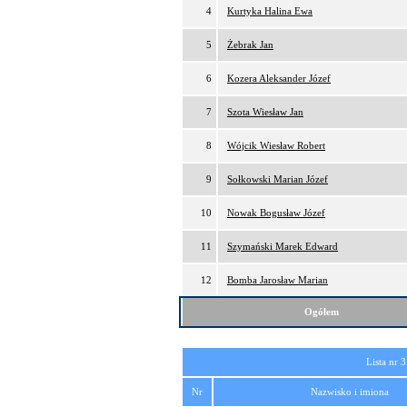
4
Kurtyka Halina Ewa
5
Żebrak Jan
6
Kozera Aleksander Józef
7
Szota Wiesław Jan
8
Wójcik Wiesław Robert
9
Sołkowski Marian Józef
10
Nowak Bogusław Józef
11
Szymański Marek Edward
12
Bomba Jarosław Marian
Ogółem
Lista nr 3
Nr
Nazwisko i imiona