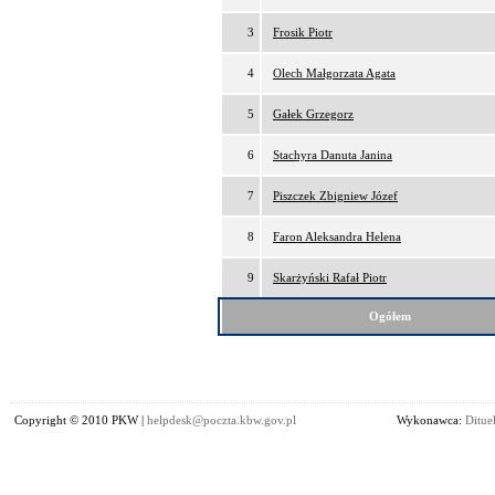
3
Frosik Piotr
4
Olech Małgorzata Agata
5
Gałek Grzegorz
6
Stachyra Danuta Janina
7
Piszczek Zbigniew Józef
8
Faron Aleksandra Helena
9
Skarżyński Rafał Piotr
Ogółem
Copyright © 2010 PKW |
helpdesk@poczta.kbw.gov.pl
Wykonawca:
Dituel