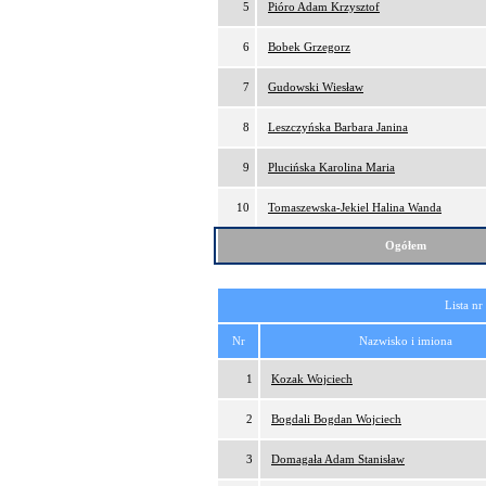
5
Pióro Adam Krzysztof
6
Bobek Grzegorz
7
Gudowski Wiesław
8
Leszczyńska Barbara Janina
9
Plucińska Karolina Maria
10
Tomaszewska-Jekiel Halina Wanda
Ogółem
Lista nr
Nr
Nazwisko i imiona
1
Kozak Wojciech
2
Bogdali Bogdan Wojciech
3
Domagała Adam Stanisław