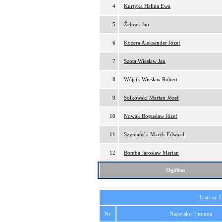
4
Kurtyka Halina Ewa
5
Żebrak Jan
6
Kozera Aleksander Józef
7
Szota Wiesław Jan
8
Wójcik Wiesław Robert
9
Sołkowski Marian Józef
10
Nowak Bogusław Józef
11
Szymański Marek Edward
12
Bomba Jarosław Marian
Ogółem
Lista nr 3
Nr
Nazwisko i imiona