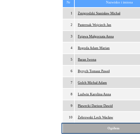
Nr
Nazwisko i imiona
1
Żmigrodzki Stanisław Michał
2
Pasternak Wojciech Jan
3
Fujawa Małgorzata Anna
4
Rogoda Adam Marian
5
Baran Iwona
6
Ryrych Tomasz Paweł
7
Golch Michał Adam
8
Ludwin Karolina Anna
9
Pławecki Dariusz Dawid
10
Żebrowski Lech Wacław
Ogółem