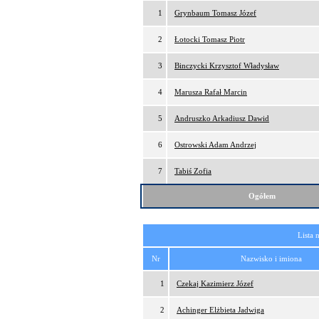
1
Grynbaum Tomasz Józef
2
Łotocki Tomasz Piotr
3
Binczycki Krzysztof Władysław
4
Marusza Rafał Marcin
5
Andruszko Arkadiusz Dawid
6
Ostrowski Adam Andrzej
7
Tabiś Zofia
Ogółem
Lista 
Nr
Nazwisko i imiona
1
Czekaj Kazimierz Józef
2
Achinger Elżbieta Jadwiga