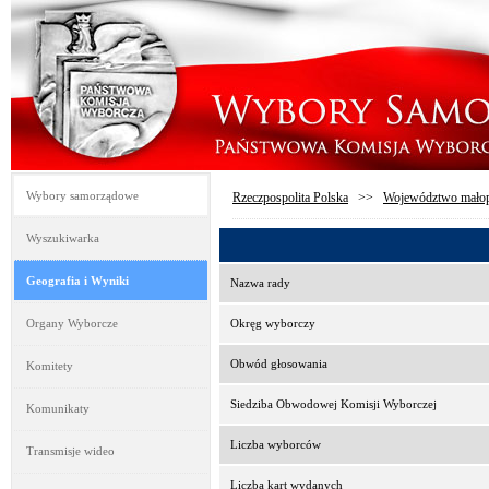
Wybory samorządowe
Rzeczpospolita Polska
>>
Województwo małop
Wyszukiwarka
Geografia i Wyniki
Nazwa rady
Organy Wyborcze
Okręg wyborczy
Obwód głosowania
Komitety
Siedziba Obwodowej Komisji Wyborczej
Komunikaty
Liczba wyborców
Transmisje wideo
Liczba kart wydanych