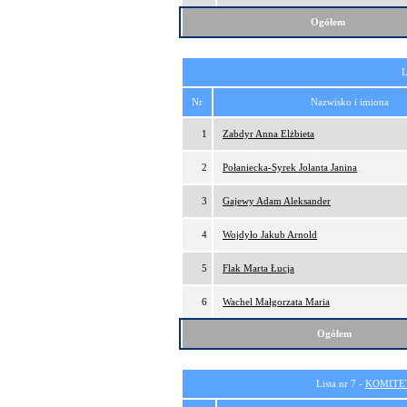
Ogółem
L
Nr
Nazwisko i imiona
1
Zabdyr Anna Elżbieta
2
Połaniecka-Syrek Jolanta Janina
3
Gajewy Adam Aleksander
4
Wojdyło Jakub Arnold
5
Flak Marta Łucja
6
Wachel Małgorzata Maria
Ogółem
Lista nr 7 -
KOMITE