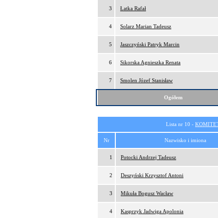
3
Łatka Rafał
4
Solarz Marian Tadeusz
5
Jaszczyński Patryk Marcin
6
Sikorska Agnieszka Renata
7
Smolen Józef Stanisław
Ogółem
Lista nr 10 -
KOMITE
Nr
Nazwisko i imiona
1
Potocki Andrzej Tadeusz
2
Deszyński Krzysztof Antoni
3
Mikuła Bogusz Wacław
4
Kasprzyk Jadwiga Apolonia