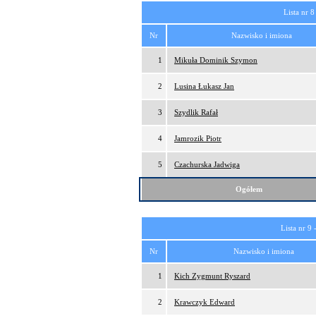
Lista nr 8
Nr
Nazwisko i imiona
1
Mikuła Dominik Szymon
2
Lusina Łukasz Jan
3
Szydlik Rafał
4
Jamrozik Piotr
5
Czachurska Jadwiga
Ogółem
Lista nr 9 
Nr
Nazwisko i imiona
1
Kich Zygmunt Ryszard
2
Krawczyk Edward