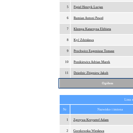
5
Figiel Henryk Lucjan
6
Rumian Antoni Paweł
7
Klempa Katarzyna Elżbieta
8
Kyć Zdzisława
9
Prochwicz Eugeniusz Tomasz
10
Ponikiewicz Adrian Marek
11
Dziedzic Zbigniew Jakub
Ogółem
Lista 
Nr
Nazwisko i imiona
1
Zgrzywa Krzysztof Adam
2
Gorzkowska Wiesława