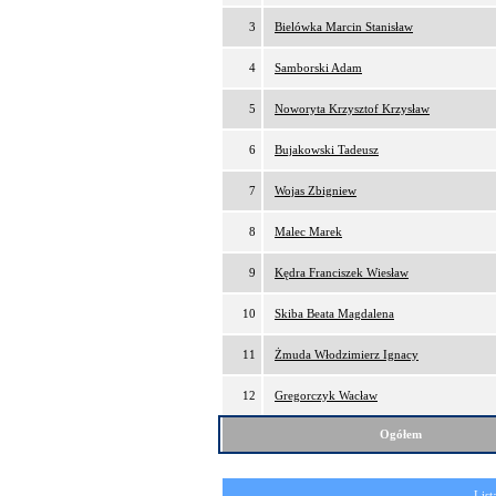
3
Bielówka Marcin Stanisław
4
Samborski Adam
5
Noworyta Krzysztof Krzysław
6
Bujakowski Tadeusz
7
Wojas Zbigniew
8
Malec Marek
9
Kędra Franciszek Wiesław
10
Skiba Beata Magdalena
11
Żmuda Włodzimierz Ignacy
12
Gregorczyk Wacław
Ogółem
List