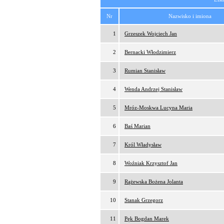
Nr
Nazwisko i imiona
1
Grzeszek Wojciech Jan
2
Bernacki Włodzimierz
3
Rumian Stanisław
4
Wenda Andrzej Stanisław
5
Mróz-Moskwa Lucyna Maria
6
Baś Marian
7
Król Władysław
8
Woźniak Krzysztof Jan
9
Rążewska Bożena Jolanta
10
Stanak Grzegorz
11
Pęk Bogdan Marek