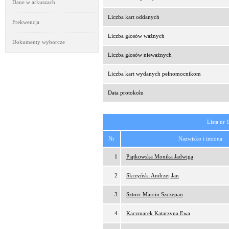
Dane w arkuszach
Liczba kart oddanych
Frekwencja
Liczba głosów ważnych
Dokumenty wyborcze
Liczba głosów nieważnych
Liczba kart wydanych pełnomocnikom
Data protokołu
Lista nr 
Nr
Nazwisko i imiona
1
Piątkowska Monika Jadwiga
2
Skrzyński Andrzej Jan
3
Sztorc Marcin Szczepan
4
Kaczmarek Katarzyna Ewa