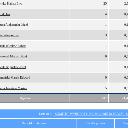
tyka Halina Ewa
25
2,
rak Jan
4
0,
era Aleksander Józef
1
0,
ta Wiesław Jan
3
0,
cik Wiesław Robert
1
0,
kowski Marian Józef
0
0,
wak Bogusław Józef
1
0,
ymański Marek Edward
0
0,
ba Jarosław Marian
5
0,
Ogółem
207
21,
Lista nr 3 -
KOMITET WYBORCZY POLSKA PARTIA PRACY - SI
Nazwisko i imiona
Liczba głosów
% g