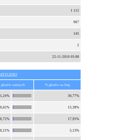
1 112
967
145
2
22-11-2010 05:08
ATYCZNEJ
 głosów ważnych
% głosów na listę
1,24%
30,77%
0,62%
15,38%
0,72%
17,95%
0,21%
5,13%