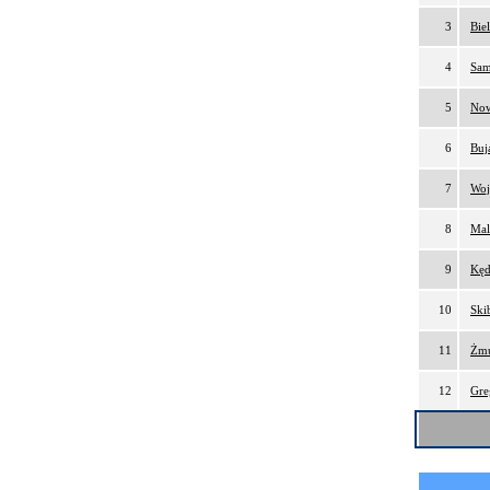
3
Bie
4
Sam
5
Now
6
Buj
7
Woj
8
Mal
9
Kęd
10
Ski
11
Żmu
12
Gre