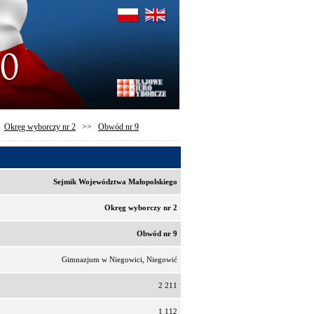
>
Okręg wyborczy nr 2
>>
Obwód nr 9
Sejmik Województwa Małopolskiego
Okręg wyborczy nr 2
Obwód nr 9
Gimnazjum w Niegowici, Niegowić
2 211
1 112