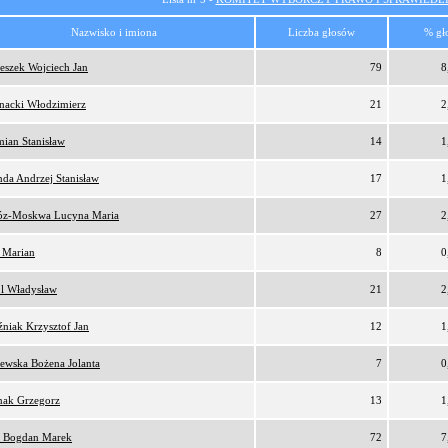
Nazwisko i imiona
Liczba głosów
% gł
eszek Wojciech Jan
79
8
nacki Włodzimierz
21
2
ian Stanisław
14
1
da Andrzej Stanisław
17
1
z-Moskwa Lucyna Maria
27
2
 Marian
8
0
l Władysław
21
2
niak Krzysztof Jan
12
1
ewska Bożena Jolanta
7
0
nak Grzegorz
13
1
 Bogdan Marek
72
7