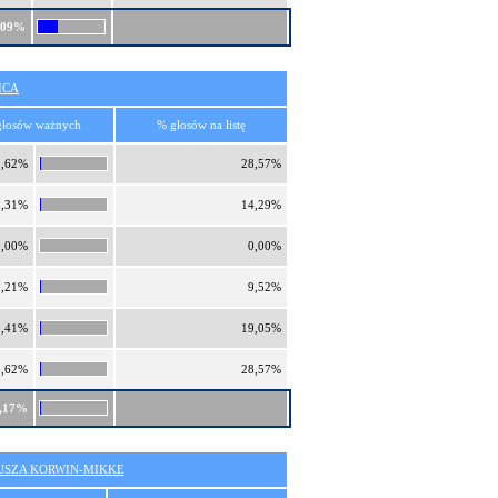
,09%
ICA
głosów ważnych
% głosów na listę
0,62%
28,57%
0,31%
14,29%
0,00%
0,00%
0,21%
9,52%
0,41%
19,05%
0,62%
28,57%
,17%
SZA KORWIN-MIKKE