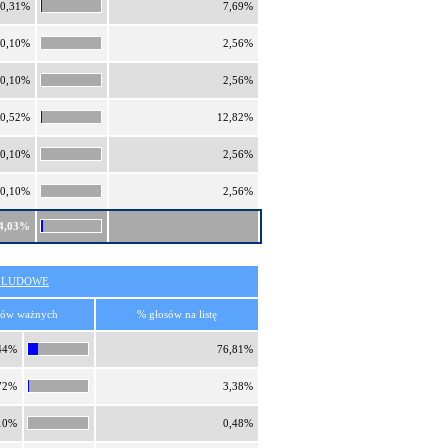
0,31%
7,69%
0,10%
2,56%
0,10%
2,56%
0,52%
12,82%
0,10%
2,56%
0,10%
2,56%
4,03%
O LUDOWE
sów ważnych
% głosów na listę
44%
76,81%
72%
3,38%
10%
0,48%