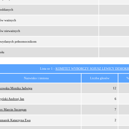
t oddanych
sów ważnych
sów nieważnych
t wydanych pełnomocnikom
ołu
Lista nr 1 -
KOMITET WYBORCZY SOJUSZ LEWICY DEMOKR
Nazwisko i imiona
Liczba głosów
%
tkowska Monika Jadwiga
12
zyński Andrzej Jan
6
orc Marcin Szczepan
7
zmarek Katarzyna Ewa
2