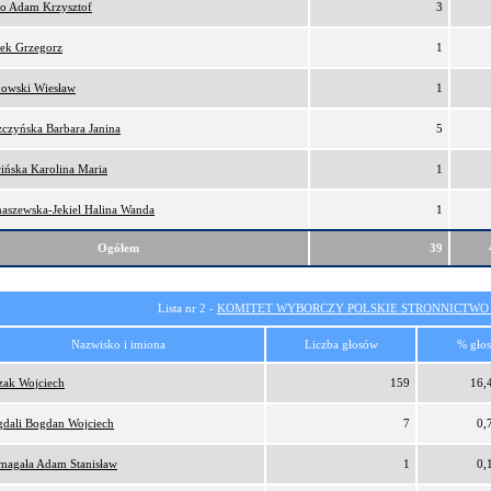
ro Adam Krzysztof
3
ek Grzegorz
1
owski Wiesław
1
zczyńska Barbara Janina
5
cińska Karolina Maria
1
aszewska-Jekiel Halina Wanda
1
Ogółem
39
Lista nr 2 -
KOMITET WYBORCZY POLSKIE STRONNICTW
Nazwisko i imiona
Liczba głosów
% gło
zak Wojciech
159
16,
dali Bogdan Wojciech
7
0,
magała Adam Stanisław
1
0,