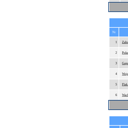
Nr
1
Zabd
2
Poła
3
Gaj
4
Wojd
5
Flak
6
Wach