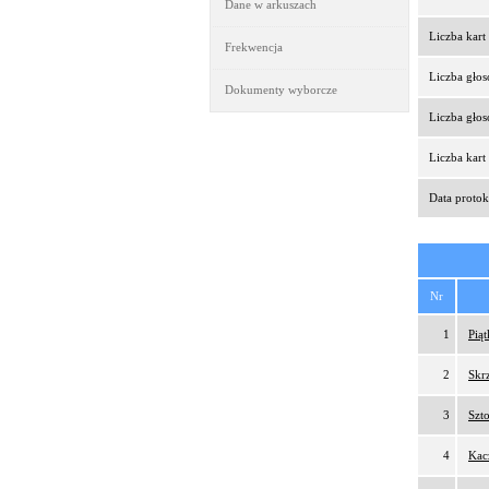
Dane w arkuszach
Liczba kar
Frekwencja
Liczba gło
Dokumenty wyborcze
Liczba gło
Liczba kar
Data protok
Nr
1
Pią
2
Skr
3
Szt
4
Kac