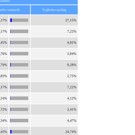
osów ważnych
% głosów na listę
,17%
27,15%
,17%
7,22%
,45%
4,81%
,76%
5,84%
,79%
9,28%
,83%
2,75%
,17%
7,22%
,24%
4,12%
,72%
2,41%
,34%
4,47%
,45%
24,74%