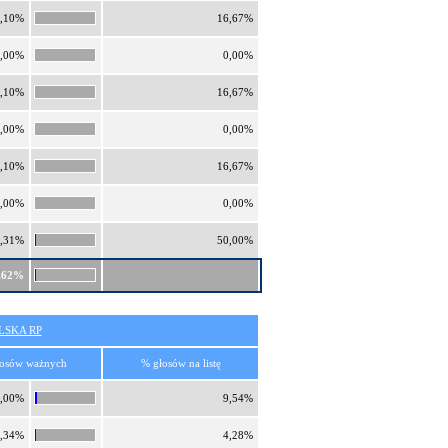
,10%
16,67%
,00%
0,00%
,10%
16,67%
,00%
0,00%
,10%
16,67%
,00%
0,00%
,31%
50,00%
,62%
SKA RP
osów ważnych
% głosów na listę
,00%
9,54%
,34%
4,28%