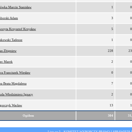
lówka Marcin Stanisław
1
0
borski Adam
3
0
oryta Krzysztof Krzysław
5
0
akowski Tadeusz
1
0
as Zbigniew
228
23
ec Marek
2
0
ra Franciszek Wiesław
0
0
ba Beata Magdalena
7
0
da Włodzimierz Ignacy
2
0
gorczyk Wacław
13
1
Ogółem
304
31
Lista nr 5 -
KOMITET WYBORCZY PRAWO I SPRAWIEDL