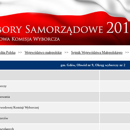
lita Polska
>>
Województwo małopolskie
>>
Sejmik Województwa Małopolskiego
>
gm. Gdów, Obwód nr 9, Okręg wyborczy nr 2
orczy
sowania
bwodowej Komisji Wyborczej
borców
t wydanych