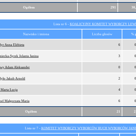
Ogółem
291
30
Lista nr 6 -
KOALICYJNY KOMITET WYBORCZY LEW
Nazwisko i imiona
Liczba głosów
% 
yr Anna Elżbieta
6
niecka-Syrek Jolanta Janina
3
ewy Adam Aleksander
0
yło Jakub Arnold
2
 Marta Łucja
4
el Małgorzata Maria
6
Ogółem
21
2
Lista nr 7 -
KOMITET WYBORCZY WYBORCÓW RUCH WYBORCÓW JANU