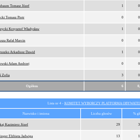
nbaum Tomasz Józef
1
0
cki Tomasz Piotr
0
0
zycki Krzysztof Władysław
1
0
sza Rafał Marcin
0
0
ruszko Arkadiusz Dawid
1
0
owski Adam Andrzej
0
0
ś Zofia
3
0
Ogółem
6
0
Lista nr 4 -
KOMITET WYBORCZY PLATFORMA OBYWATEL
Nazwisko i imiona
Liczba głosów
% gł
kaj Kazimierz Józef
29
3
inger Elżbieta Jadwiga
13
1