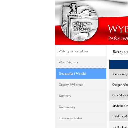
Wybory samorządowe
Rzeczpospo
Wyszukiwarka
Geografia i Wyniki
Nazwa rady
Organy Wyborcze
Okręg wyb
Obwód gło
Komitety
Siedziba O
Komunikaty
Liczba wy
Transmisje wideo
Liczba kar