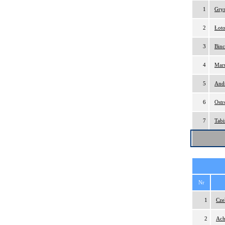
1
Gry
2
Łoto
3
Binc
4
Maru
5
And
6
Ostr
7
Tabi
Nr
1
Cze
2
Ach