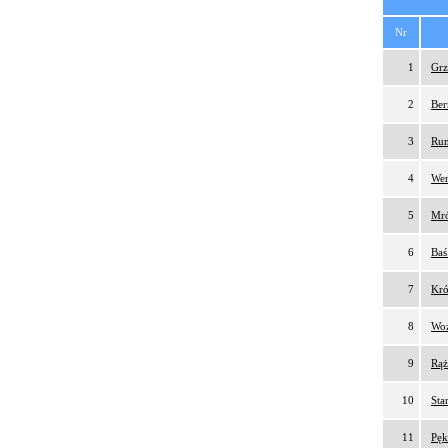
Nr
1
Grz
2
Ber
3
Rum
4
Wen
5
Mró
6
Baś
7
Kró
8
Woź
9
Rąż
10
Sta
11
Pęk