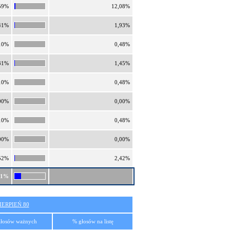
59%
12,08%
41%
1,93%
10%
0,48%
31%
1,45%
10%
0,48%
00%
0,00%
10%
0,48%
00%
0,00%
52%
2,42%
41%
ERPIEŃ 80
łosów ważnych
% głosów na listę