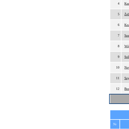
4
Kur
5
Żeb
6
Koz
7
Szo
8
Wój
9
Soł
10
No
11
Sz
12
Bom
Nr