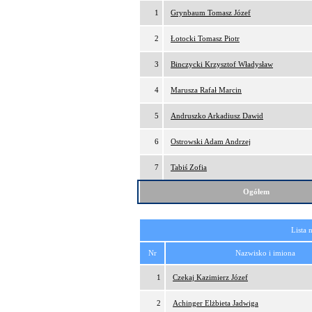
1
Grynbaum Tomasz Józef
2
Łotocki Tomasz Piotr
3
Binczycki Krzysztof Władysław
4
Marusza Rafał Marcin
5
Andruszko Arkadiusz Dawid
6
Ostrowski Adam Andrzej
7
Tabiś Zofia
Ogółem
Lista 
Nr
Nazwisko i imiona
1
Czekaj Kazimierz Józef
2
Achinger Elżbieta Jadwiga