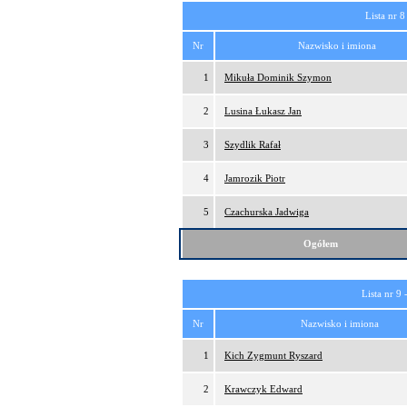
Lista nr 8
Nr
Nazwisko i imiona
1
Mikuła Dominik Szymon
2
Lusina Łukasz Jan
3
Szydlik Rafał
4
Jamrozik Piotr
5
Czachurska Jadwiga
Ogółem
Lista nr 9 
Nr
Nazwisko i imiona
1
Kich Zygmunt Ryszard
2
Krawczyk Edward