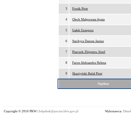
3
Frosik Piotr
4
Olech Małgorzata Agata
5
Gałek Grzegorz
6
Stachyra Danuta Janina
7
Piszczek Zbigniew Józef
8
Faron Aleksandra Helena
9
Skarżyński Rafał Piotr
Ogółem
Copyright © 2010 PKW |
helpdesk@poczta.kbw.gov.pl
Wykonawca:
Dituel