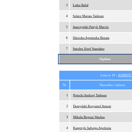
3
Łatka Rafał
4
Solarz Marian Tadeusz
5
Jaszczyński Patryk Marcin
6
Sikorska Agnieszka Renata
7
Smolen Józef Stanisław
Ogółem
Lista nr 10 -
KOMITE
Nr
Nazwisko i imiona
1
Potocki Andrzej Tadeusz
2
Deszyński Krzysztof Antoni
3
Mikuła Bogusz Wacław
4
Kasprzyk Jadwiga Apolonia