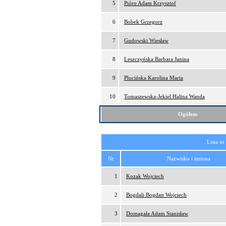
5
Pióro Adam Krzysztof
6
Bobek Grzegorz
7
Gudowski Wiesław
8
Leszczyńska Barbara Janina
9
Plucińska Karolina Maria
10
Tomaszewska-Jekiel Halina Wanda
Ogółem
Lista nr
Nr
Nazwisko i imiona
1
Kozak Wojciech
2
Bogdali Bogdan Wojciech
3
Domagała Adam Stanisław