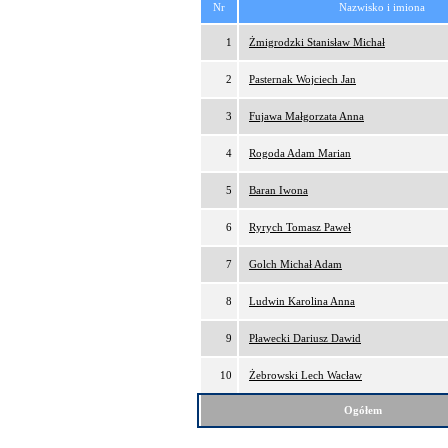
Nr
Nazwisko i imiona
1
Żmigrodzki Stanisław Michał
2
Pasternak Wojciech Jan
3
Fujawa Małgorzata Anna
4
Rogoda Adam Marian
5
Baran Iwona
6
Ryrych Tomasz Paweł
7
Golch Michał Adam
8
Ludwin Karolina Anna
9
Pławecki Dariusz Dawid
10
Żebrowski Lech Wacław
Ogółem