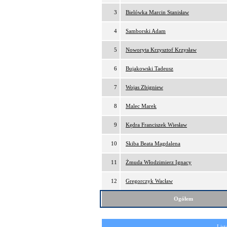
3
Bielówka Marcin Stanisław
4
Samborski Adam
5
Noworyta Krzysztof Krzysław
6
Bujakowski Tadeusz
7
Wojas Zbigniew
8
Malec Marek
9
Kędra Franciszek Wiesław
10
Skiba Beata Magdalena
11
Żmuda Włodzimierz Ignacy
12
Gregorczyk Wacław
Ogółem
List