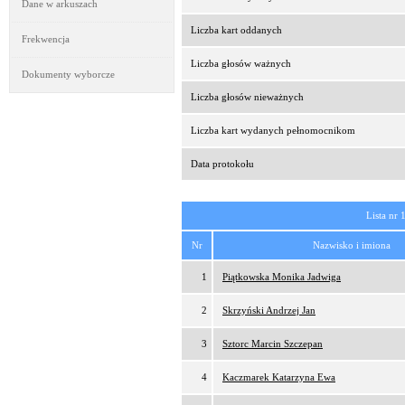
Dane w arkuszach
Liczba kart oddanych
Frekwencja
Liczba głosów ważnych
Dokumenty wyborcze
Liczba głosów nieważnych
Liczba kart wydanych pełnomocnikom
Data protokołu
Lista nr 
Nr
Nazwisko i imiona
1
Piątkowska Monika Jadwiga
2
Skrzyński Andrzej Jan
3
Sztorc Marcin Szczepan
4
Kaczmarek Katarzyna Ewa