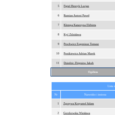
5
Figiel Henryk Lucjan
6
Rumian Antoni Paweł
7
Klempa Katarzyna Elżbieta
8
Kyć Zdzisława
9
Prochwicz Eugeniusz Tomasz
10
Ponikiewicz Adrian Marek
11
Dziedzic Zbigniew Jakub
Ogółem
Lista 
Nr
Nazwisko i imiona
1
Zgrzywa Krzysztof Adam
2
Gorzkowska Wiesława