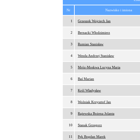
Nr
Nazwisko i imiona
1
Grzeszek Wojciech Jan
2
Bernacki Włodzimierz
3
Rumian Stanisław
4
Wenda Andrzej Stanisław
5
Mróz-Moskwa Lucyna Maria
6
Baś Marian
7
Król Władysław
8
Woźniak Krzysztof Jan
9
Rążewska Bożena Jolanta
10
Stanak Grzegorz
11
Pęk Bogdan Marek