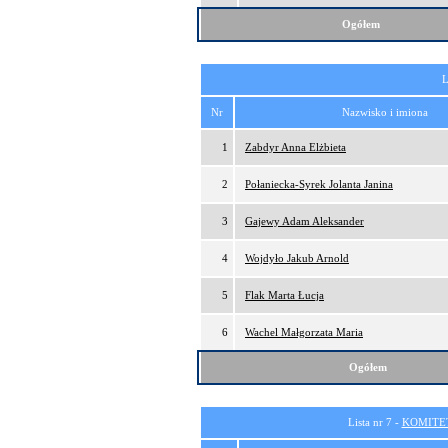
Ogółem
L
Nr
Nazwisko i imiona
1
Zabdyr Anna Elżbieta
2
Połaniecka-Syrek Jolanta Janina
3
Gajewy Adam Aleksander
4
Wojdyło Jakub Arnold
5
Flak Marta Łucja
6
Wachel Małgorzata Maria
Ogółem
Lista nr 7 -
KOMITE