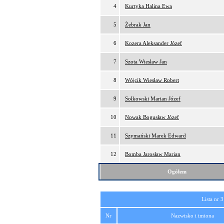
4
Kurtyka Halina Ewa
5
Żebrak Jan
6
Kozera Aleksander Józef
7
Szota Wiesław Jan
8
Wójcik Wiesław Robert
9
Sołkowski Marian Józef
10
Nowak Bogusław Józef
11
Szymański Marek Edward
12
Bomba Jarosław Marian
Ogółem
Lista nr 3
Nr
Nazwisko i imiona