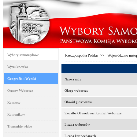
Wybory samorządowe
Rzeczpospolita Polska
>>
Województwo małop
Wyszukiwarka
Geografia i Wyniki
Nazwa rady
Organy Wyborcze
Okręg wyborczy
Obwód głosowania
Komitety
Siedziba Obwodowej Komisji Wyborczej
Komunikaty
Liczba wyborców
Transmisje wideo
Liczba kart wydanych