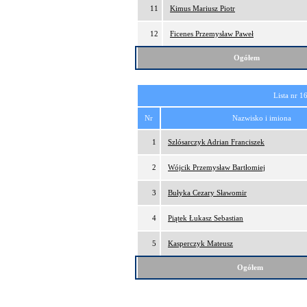
11
Kimus Mariusz Piotr
12
Ficenes Przemysław Paweł
Ogółem
Lista nr 1
Nr
Nazwisko i imiona
1
Szlósarczyk Adrian Franciszek
2
Wójcik Przemysław Bartłomiej
3
Bułyka Cezary Sławomir
4
Piątek Łukasz Sebastian
5
Kasperczyk Mateusz
Ogółem