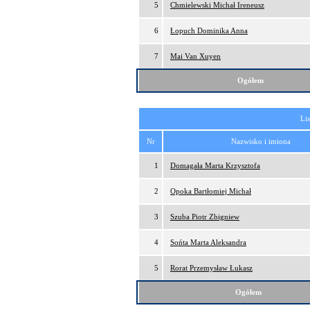
5
Chmielewski Michał Ireneusz
6
Łopuch Dominika Anna
7
Mai Van Xuyen
Ogółem
Lis
Nr
Nazwisko i imiona
1
Domagała Marta Krzysztofa
2
Opoka Bartłomiej Michał
3
Szuba Piotr Zbigniew
4
Sońta Marta Aleksandra
5
Rorat Przemysław Łukasz
Ogółem