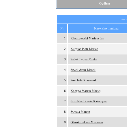
Ogółem
Lista 
Nr
Nazwisko i imiona
1
Kleszczewski Mariusz Jan
2
Kurpios Piotr Marian
3
Sadek Iwona Józefa
4
Siwek Artur Marek
5
Ponchała Krzysztof
6
Kocyga Marcin Maciej
7
Łozińska Dorota Katarzyna
8
Świtała Marcin
9
Gieroń Łukasz Mirosław