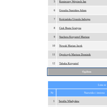
5
Konieczny Wojciech Jan
6
Gruszka Stanisław Adam
7
Kościańska Urszula Jadwiga
8
Ciuk Beata Grażyna
9
Stachera Krzysztof Mariusz
10
Nowak Marian Jacek
11
Ogończyk Mariusz Dominik
12
Tabaka Krzysztof
Ogółem
Lista nr
Nr
Nazwisko i imiona
1
Serafin Władysław