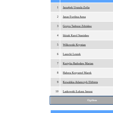
1
Jarząbek Urszula Zofia
2
Janas Ewelina Anna
3
Grojca Tadeusz Zdzisław
4
Idziak Karol Stanisław
5
Wilkowski Krystian
6
Lasocki Leszek
7
Kurtyka Radosław Marian
8
Habera Krzysztof Marek
9
Kowalska-Adamczyk Elżbieta
10
Laskowski Łukasz Janusz
Ogółem