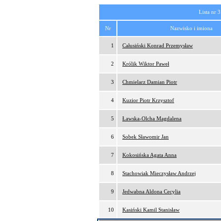
Lista nr 3
Nr
Nazwisko i imiona
1
Całusiński Konrad Przemysław
2
Królik Wiktor Paweł
3
Chmielarz Damian Piotr
4
Kuzior Piotr Krzysztof
5
Ławska-Olcha Magdalena
6
Sobek Sławomir Jan
7
Kokosińska Agata Anna
8
Stachowiak Mieczysław Andrzej
9
Jedwabna Aldona Cecylia
10
Kasiński Kamil Stanisław