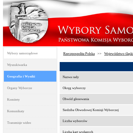
Wybory samorządowe
Rzeczpospolita Polska
>>
Województwo śląsk
Wyszukiwarka
Geografia i Wyniki
Nazwa rady
Organy Wyborcze
Okręg wyborczy
Obwód głosowania
Komitety
Siedziba Obwodowej Komisji Wyborczej
Komunikaty
Liczba wyborców
Transmisje wideo
Liczba kart wydanych