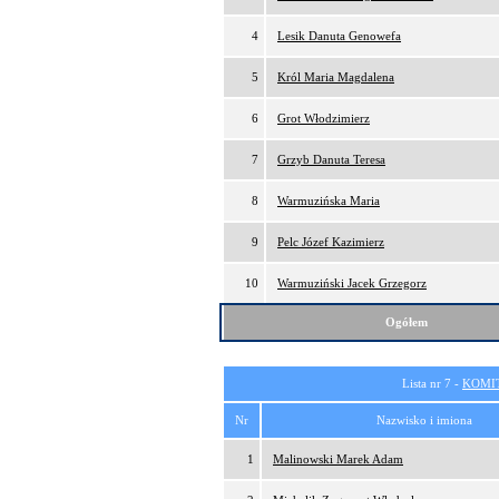
4
Lesik Danuta Genowefa
5
Król Maria Magdalena
6
Grot Włodzimierz
7
Grzyb Danuta Teresa
8
Warmuzińska Maria
9
Pelc Józef Kazimierz
10
Warmuziński Jacek Grzegorz
Ogółem
Lista nr 7 -
KOMI
Nr
Nazwisko i imiona
1
Malinowski Marek Adam