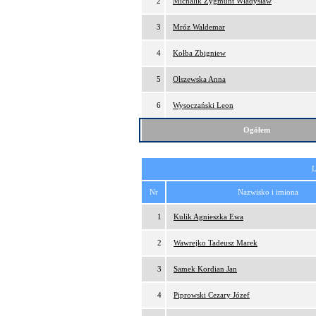
2
Michalik Zygmunt Władysław
3
Mróz Waldemar
4
Kołba Zbigniew
5
Olszewska Anna
6
Wysoczański Leon
Ogółem
L
Nr
Nazwisko i imiona
1
Kulik Agnieszka Ewa
2
Wawrejko Tadeusz Marek
3
Samek Kordian Jan
4
Piprowski Cezary Józef