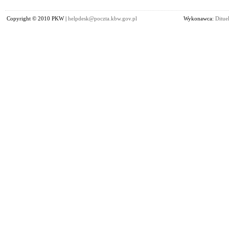
Copyright © 2010 PKW |
helpdesk@poczta.kbw.gov.pl
Wykonawca:
Dituel