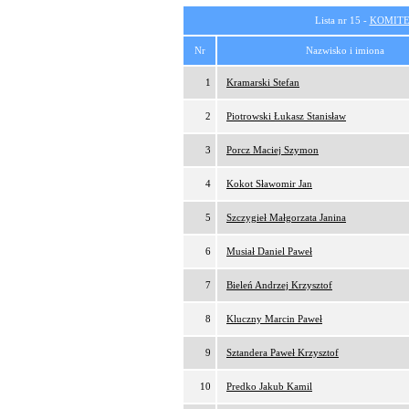
Lista nr 15 -
KOMITE
Nr
Nazwisko i imiona
1
Kramarski Stefan
2
Piotrowski Łukasz Stanisław
3
Porcz Maciej Szymon
4
Kokot Sławomir Jan
5
Szczygieł Małgorzata Janina
6
Musiał Daniel Paweł
7
Bieleń Andrzej Krzysztof
8
Kluczny Marcin Paweł
9
Sztandera Paweł Krzysztof
10
Predko Jakub Kamil