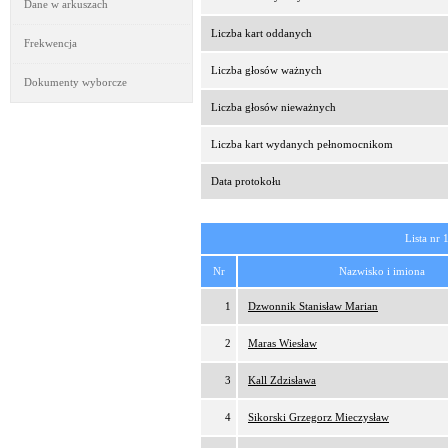
Dane w arkuszach
Liczba kart oddanych
Frekwencja
Liczba głosów ważnych
Dokumenty wyborcze
Liczba głosów nieważnych
Liczba kart wydanych pełnomocnikom
Data protokołu
Lista nr 
Nr
Nazwisko i imiona
1
Dzwonnik Stanisław Marian
2
Maras Wiesław
3
Kall Zdzisława
4
Sikorski Grzegorz Mieczysław