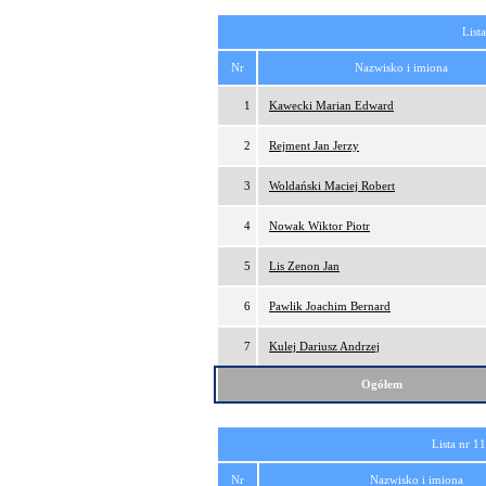
List
Nr
Nazwisko i imiona
1
Kawecki Marian Edward
2
Rejment Jan Jerzy
3
Woldański Maciej Robert
4
Nowak Wiktor Piotr
5
Lis Zenon Jan
6
Pawlik Joachim Bernard
7
Kulej Dariusz Andrzej
Ogółem
Lista nr 1
Nr
Nazwisko i imiona