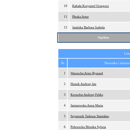
10
Kabała Krzysztof Grzegorz
11
Płuska Artur
12
Jasińska Barbara Izabela
Ogółem
List
Nr
Nazwisko i imiona
1
Warzocha Artur Ryszard
2
Hutnik Andrzej Jan
3
Kornobis Andrzej Feliks
4
Janiszewska Anna Maria
5
Szymonik Tadeusz Stanisław
6
Pohorecka Monika Sylwia