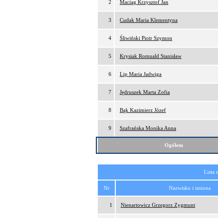
2
Maciąg Krzysztof Jan
3
Cudak Maria Klementyna
4
Śliwiński Piotr Szymon
5
Krysiak Romuald Stanisław
6
Lip Maria Jadwiga
7
Jędruszek Marta Zofia
8
Bąk Kazimierz Józef
9
Szafrańska Monika Anna
Ogółem
Lista 
Nr
Nazwisko i imiona
1
Nienartowicz Grzegorz Zygmunt