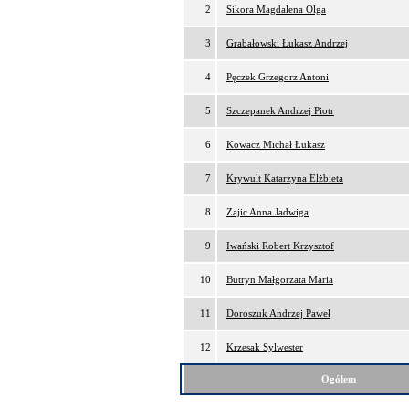
2
Sikora Magdalena Olga
3
Grabałowski Łukasz Andrzej
4
Pęczek Grzegorz Antoni
5
Szczepanek Andrzej Piotr
6
Kowacz Michał Łukasz
7
Krywult Katarzyna Elżbieta
8
Zajic Anna Jadwiga
9
Iwański Robert Krzysztof
10
Butryn Małgorzata Maria
11
Doroszuk Andrzej Paweł
12
Krzesak Sylwester
Ogółem