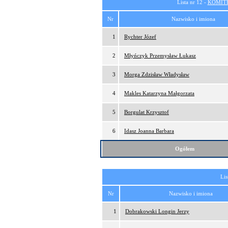
Lista nr 12 -
KOMITE
Nr
Nazwisko i imiona
1
Rychter Józef
2
Młyńczyk Przemysław Łukasz
3
Morga Zdzisław Władysław
4
Makles Katarzyna Małgorzata
5
Borgulat Krzysztof
6
Idasz Joanna Barbara
Ogółem
Lis
Nr
Nazwisko i imiona
1
Dobrakowski Longin Jerzy