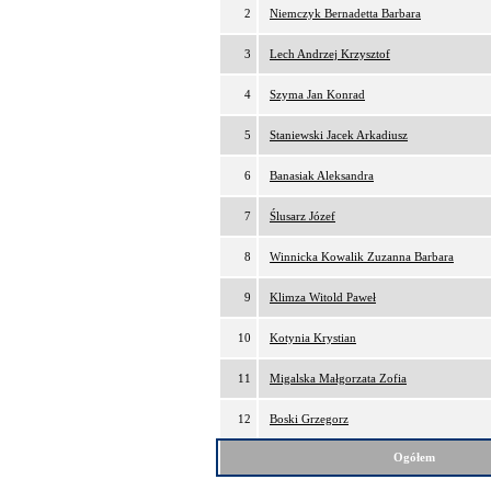
2
Niemczyk Bernadetta Barbara
3
Lech Andrzej Krzysztof
4
Szyma Jan Konrad
5
Staniewski Jacek Arkadiusz
6
Banasiak Aleksandra
7
Ślusarz Józef
8
Winnicka Kowalik Zuzanna Barbara
9
Klimza Witold Paweł
10
Kotynia Krystian
11
Migalska Małgorzata Zofia
12
Boski Grzegorz
Ogółem