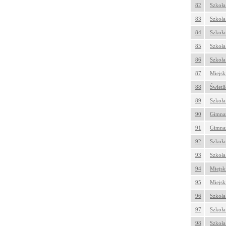
82
Szkoła
83
Szkoła
84
Szkoła
85
Szkoła
86
Szkoła
87
Miejsk
88
Świetl
89
Szkoła
90
Gimnaz
91
Gimnaz
92
Szkoła
93
Szkoła
94
Miejsk
95
Miejsk
96
Szkoła
97
Szkoła
98
Szkoła