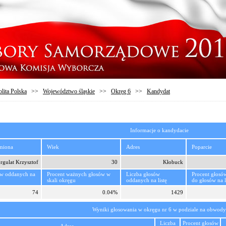
lita Polska
>>
Województwo śląskie
>>
Okręg 6
>>
Kandydat
Informacje o kandydacie
imiona
Wiek
Adres
Poparcie
rgulat Krzysztof
30
Kłobuck
ów oddanych na
Procent ważnych głosów w
Liczba głosów
Procent głosó
skali okręgu
oddanych na listę
do głosów na l
74
0.04%
1429
Wyniki głosowania w okręgu nr 6 w podziale na obwody
Liczba
Procent głosów