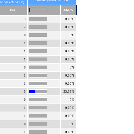
Procent głosów na liście
oddanych na listę
164
3.66%
3
0.00%
2
0.00%
0
0%
1
0.00%
1
0.00%
1
0.00%
0
0%
1
0.00%
1
0.00%
3
33.33%
0
0%
1
0.00%
1
0.00%
0
0%
1
0.00%