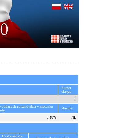
Numer
okręgu
6
w oddanych na kandydata w stosunku
Mandat
istę
5,18%
Nie
Liczba głosów