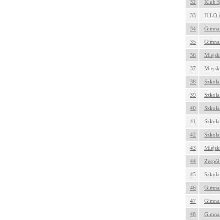
32
Klub S
33
II LO 
34
Gimnaz
35
Gimnaz
36
Miejsk
37
Miejsk
38
Szkoła
39
Szkoła
40
Szkoła
41
Szkoła
42
Szkoła
43
Miejsk
44
Zespół
45
Szkoła
46
Gimnaz
47
Gimnaz
48
Gimnaz