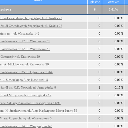
Adres
głosów
ważnych
stochowa
6
0.01%
 Szkół Zawodowych Specjalnych ul. Krótka 22
0
0.00%
 Szkół Zawodowych Specjalnych ul. Krótka 22
0
0.00%
jum nr 4 ul. Warszawska 142
0
0.00%
 Podstawowa nr 12 ul. Warszawska 31
0
0.00%
 Podstawowa nr 12 ul. Warszawska 31
0
0.00%
 Gimnazjów ul. Krakowska 29
0
0.00%
m. A. Mickiewicza ul. Krakowska 29
0
0.00%
 Podstawowa nr 35 ul. Ogrodowa 50/64
0
0.00%
m. J. Słowackiego Aleja Kościuszki 8
0
0.00%
 Szkół im. C.K. Norwida ul. Jasnogórska 8
1
0.15%
 Szkół Muzycznych ul. Jasnogórska 17
0
0.00%
czne Zakłady Naukowe ul. Jasnogórska 84/90
0
0.00%
im. H. Sienkiewicza ul. Aleja Najświętszej Maryi Panny 56
0
0.00%
Miasta Częstochowy ul. Waszyngtona 5
0
0.00%
 Podstawowa nr 14 ul. Waszyngtona 62
0
0.00%