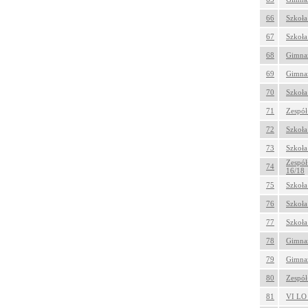
66
Szkoła
67
Szkoła
68
Gimnaz
69
Gimnaz
70
Szkoła
71
Zespół
72
Szkoła
73
Szkoła
Zespół
74
16/18
75
Szkoła
76
Szkoła
77
Szkoła
78
Gimnaz
79
Gimnaz
80
Zespół
81
VI LO 