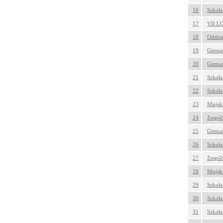
16
Szkoła
17
VII LO
18
Oddzia
19
Gimnaz
20
Gimnaz
21
Szkoła
22
Szkoła
23
Miejsk
24
Zespół
25
Gimnaz
26
Szkoła
27
Zespół
28
Miejsk
29
Szkoła
30
Szkoła
31
Szkoła