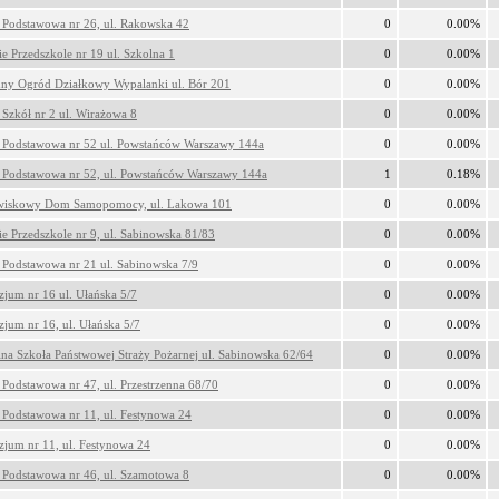
 Podstawowa nr 26, ul. Rakowska 42
0
0.00%
ie Przedszkole nr 19 ul. Szkolna 1
0
0.00%
ny Ogród Działkowy Wypalanki ul. Bór 201
0
0.00%
 Szkół nr 2 ul. Wirażowa 8
0
0.00%
 Podstawowa nr 52 ul. Powstańców Warszawy 144a
0
0.00%
 Podstawowa nr 52, ul. Powstańców Warszawy 144a
1
0.18%
wiskowy Dom Samopomocy, ul. Lakowa 101
0
0.00%
ie Przedszkole nr 9, ul. Sabinowska 81/83
0
0.00%
 Podstawowa nr 21 ul. Sabinowska 7/9
0
0.00%
jum nr 16 ul. Ułańska 5/7
0
0.00%
jum nr 16, ul. Ułańska 5/7
0
0.00%
lna Szkoła Państwowej Straży Pożarnej ul. Sabinowska 62/64
0
0.00%
 Podstawowa nr 47, ul. Przestrzenna 68/70
0
0.00%
 Podstawowa nr 11, ul. Festynowa 24
0
0.00%
jum nr 11, ul. Festynowa 24
0
0.00%
 Podstawowa nr 46, ul. Szamotowa 8
0
0.00%