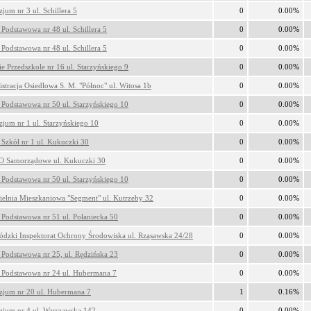
jum nr 3 ul. Schillera 5
0
0.00%
 Podstawowa nr 48 ul. Schillera 5
0
0.00%
 Podstawowa nr 48 ul. Schillera 5
0
0.00%
ie Przedszkole nr 16 ul. Starzyńskiego 9
0
0.00%
stracja Osiedlowa S. M. "Północ" ul. Witosa 1b
0
0.00%
 Podstawowa nr 50 ul. Starzyńskiego 10
0
0.00%
jum nr 1 ul. Starzyńskiego 10
0
0.00%
 Szkół nr 1 ul. Kukuczki 30
0
0.00%
O Samorządowe ul. Kukuczki 30
0
0.00%
 Podstawowa nr 50 ul. Starzyńskiego 10
0
0.00%
ielnia Mieszkaniowa "Segment" ul. Kutrzeby 32
0
0.00%
 Podstawowa nr 51 ul. Połaniecka 50
0
0.00%
dzki Inspektorat Ochrony Środowiska ul. Rząsawska 24/28
0
0.00%
 Podstawowa nr 25, ul. Rędzińska 23
0
0.00%
 Podstawowa nr 24 ul. Hubermana 7
0
0.00%
jum nr 20 ul. Hubermana 7
1
0.16%
jum nr 4 ul. Warszawska 142
0
0.00%