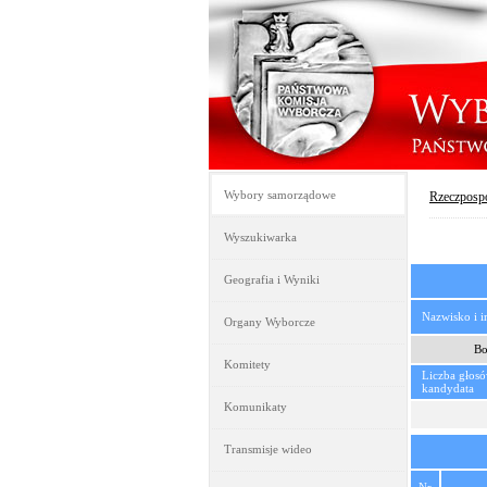
Wybory samorządowe
Rzeczpospo
Wyszukiwarka
Geografia i Wyniki
Nazwisko i 
Organy Wyborcze
Bo
Komitety
Liczba głos
kandydata
Komunikaty
Transmisje wideo