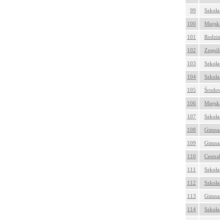
99
Szkoła
100
Miejsk
101
Rodzin
102
Zespół
103
Szkoła
104
Szkoła
105
Środo
106
Miejsk
107
Szkoła
108
Gimnaz
109
Gimnaz
110
Centra
111
Szkoła
112
Szkoła
113
Gimnaz
114
Szkoła