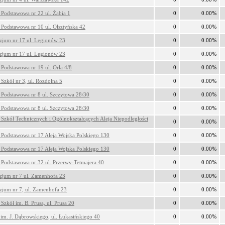
 Podstawowa nr 22 ul. Żabia 1
0
0.00%
 Podstawowa nr 10 ul. Olsztyńska 42
0
0.00%
jum nr 17 ul. Legionów 23
0
0.00%
jum nr 17 ul. Legionów 23
0
0.00%
 Podstawowa nr 19 ul. Orla 4/8
0
0.00%
 Szkół nr 3, ul. Rozdolna 5
0
0.00%
 Podstawowa nr 8 ul. Szczytowa 28/30
0
0.00%
 Podstawowa nr 8 ul. Szczytowa 28/30
0
0.00%
 Szkół Technicznych i Ogólnokształcących Aleja Niepodległości
0
0.00%
 Podstawowa nr 17 Aleja Wojska Polskiego 130
0
0.00%
 Podstawowa nr 17 Aleja Wojska Polskiego 130
0
0.00%
 Podstawowa nr 32 ul. Przerwy-Tetmajera 40
0
0.00%
jum nr 7 ul. Zamenhofa 23
0
0.00%
jum nr 7, ul. Zamenhofa 23
0
0.00%
 Szkół im. B. Prusa, ul. Prusa 20
0
0.00%
im. J. Dąbrowskiego, ul. Łukasińskiego 40
0
0.00%