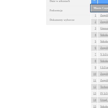
Nr
Dane w arkuszach
Miasto Czę
Frekwencja
1
Zespół
Dokumenty wyborcze
2
Zespół
3
Gimnaz
4
Szkoła
5
Szkoła
6
Zespół
7
V LO i
8
Szkoła
9
I LO i
10
Zespół
11
Zespół
12
Techni
13
IV LO 
14
Urząd 
15
Szkoła