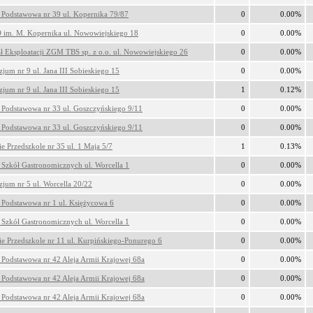
 Podstawowa nr 39 ul. Kopernika 79/87
0
0.00%
 im. M. Kopernika ul. Nowowiejskiego 18
0
0.00%
ł Eksploatacji ZGM TBS sp. z o.o. ul. Nowowiejskiego 26
0
0.00%
jum nr 9 ul. Jana III Sobieskiego 15
0
0.00%
jum nr 9 ul. Jana III Sobieskiego 15
1
0.12%
 Podstawowa nr 33 ul. Goszczyńskiego 9/11
0
0.00%
 Podstawowa nr 33 ul. Goszczyńskiego 9/11
0
0.00%
ie Przedszkole nr 35 ul. 1 Maja 5/7
1
0.13%
 Szkół Gastronomicznych ul. Worcella 1
0
0.00%
jum nr 5 ul. Worcella 20/22
0
0.00%
 Podstawowa nr 1 ul. Księżycowa 6
0
0.00%
 Szkół Gastronomicznych ul. Worcella 1
0
0.00%
ie Przedszkole nr 11 ul. Kurpińskiego-Ponurego 6
0
0.00%
 Podstawowa nr 42 Aleja Armii Krajowej 68a
0
0.00%
 Podstawowa nr 42 Aleja Armii Krajowej 68a
0
0.00%
 Podstawowa nr 42 Aleja Armii Krajowej 68a
0
0.00%