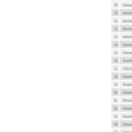
49
Gimnaz
50
Szkoła
51
Szkoła
52
Miejsk
53
Admini
54
Szkoła
55
Gimnaz
56
Zespół
57
VIII L
58
Szkoła
59
Spółdz
60
Szkoła
61
Wojewó
62
Szkoła
63
Szkoła
64
Gimnaz
65
Gimnaz