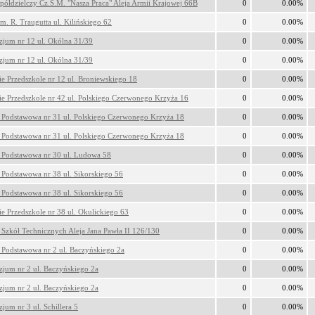
półdzielczy Cz.S.M. "Nasza Praca" Aleja Armii Krajowej 66B
0
0.00%
im. R. Traugutta ul. Kilińskiego 62
0
0.00%
jum nr 12 ul. Okólna 31/39
0
0.00%
jum nr 12 ul. Okólna 31/39
0
0.00%
ie Przedszkole nr 12 ul. Broniewskiego 18
0
0.00%
ie Przedszkole nr 42 ul. Polskiego Czerwonego Krzyża 16
0
0.00%
 Podstawowa nr 31 ul. Polskiego Czerwonego Krzyża 18
0
0.00%
 Podstawowa nr 31 ul. Polskiego Czerwonego Krzyża 18
0
0.00%
 Podstawowa nr 30 ul. Ludowa 58
0
0.00%
 Podstawowa nr 38 ul. Sikorskiego 56
0
0.00%
 Podstawowa nr 38 ul. Sikorskiego 56
0
0.00%
ie Przedszkole nr 38 ul. Okulickiego 63
0
0.00%
 Szkół Technicznych Aleja Jana Pawła II 126/130
0
0.00%
 Podstawowa nr 2 ul. Baczyńskiego 2a
0
0.00%
jum nr 2 ul. Baczyńskiego 2a
0
0.00%
jum nr 2 ul. Baczyńskiego 2a
0
0.00%
jum nr 3 ul. Schillera 5
0
0.00%