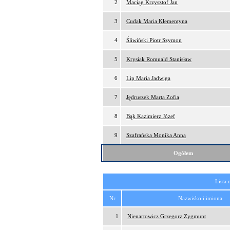
2
Maciąg Krzysztof Jan
3
Cudak Maria Klementyna
4
Śliwiński Piotr Szymon
5
Krysiak Romuald Stanisław
6
Lip Maria Jadwiga
7
Jędruszek Marta Zofia
8
Bąk Kazimierz Józef
9
Szafrańska Monika Anna
Ogółem
Lista 
Nr
Nazwisko i imiona
1
Nienartowicz Grzegorz Zygmunt