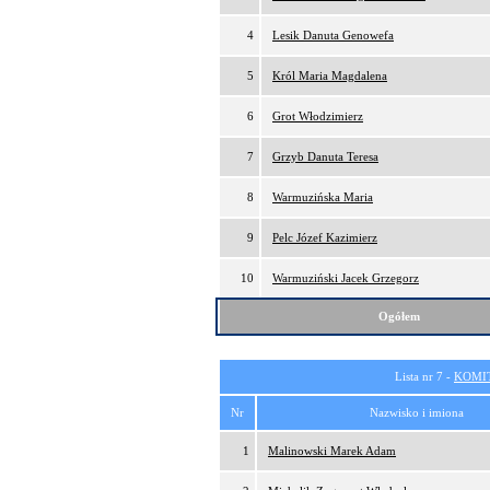
4
Lesik Danuta Genowefa
5
Król Maria Magdalena
6
Grot Włodzimierz
7
Grzyb Danuta Teresa
8
Warmuzińska Maria
9
Pelc Józef Kazimierz
10
Warmuziński Jacek Grzegorz
Ogółem
Lista nr 7 -
KOMI
Nr
Nazwisko i imiona
1
Malinowski Marek Adam