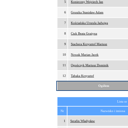
5
Konieczny Wojciech Jan
6
Gruszka Stanisław Adam
7
Kościańska Urszula Jadwiga
8
Ciuk Beata Grażyna
9
Stachera Krzysztof Mariusz
10
Nowak Marian Jacek
11
Ogończyk Mariusz Dominik
12
Tabaka Krzysztof
Ogółem
Lista nr
Nr
Nazwisko i imiona
1
Serafin Władysław