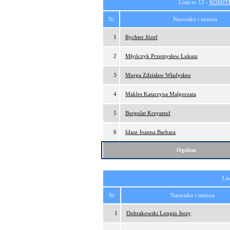
Lista nr 12 -
KOMITE
Nr
Nazwisko i imiona
1
Rychter Józef
2
Młyńczyk Przemysław Łukasz
3
Morga Zdzisław Władysław
4
Makles Katarzyna Małgorzata
5
Borgulat Krzysztof
6
Idasz Joanna Barbara
Ogółem
Lis
Nr
Nazwisko i imiona
1
Dobrakowski Longin Jerzy