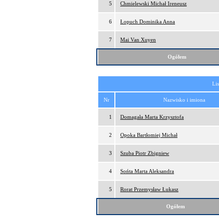
5
Chmielewski Michał Ireneusz
6
Łopuch Dominika Anna
7
Mai Van Xuyen
Ogółem
Lis
Nr
Nazwisko i imiona
1
Domagała Marta Krzysztofa
2
Opoka Bartłomiej Michał
3
Szuba Piotr Zbigniew
4
Sońta Marta Aleksandra
5
Rorat Przemysław Łukasz
Ogółem