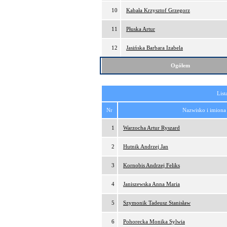
10
Kabała Krzysztof Grzegorz
11
Płuska Artur
12
Jasińska Barbara Izabela
Ogółem
List
Nr
Nazwisko i imiona
1
Warzocha Artur Ryszard
2
Hutnik Andrzej Jan
3
Kornobis Andrzej Feliks
4
Janiszewska Anna Maria
5
Szymonik Tadeusz Stanisław
6
Pohorecka Monika Sylwia