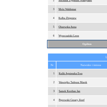
2
Michalik Zygmunt Władysław
3
Mróz Waldemar
4
Kołba Zbigniew
5
Olszewska Anna
6
Wysoczański Leon
Ogółem
L
Nr
Nazwisko i imiona
1
Kulik Agnieszka Ewa
2
Wawrejko Tadeusz Marek
3
Samek Kordian Jan
4
Piprowski Cezary Józef