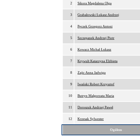
2
Sikora Magdalena Olga
3
Grabałowski Łukasz Andrzej
4
Pęczek Grzegorz Antoni
5
Szczepanek Andrzej Piotr
6
Kowacz Michał Łukasz
7
Krywult Katarzyna Elżbieta
8
Zajic Anna Jadwiga
9
Iwański Robert Krzysztof
10
Butryn Małgorzata Maria
11
Doroszuk Andrzej Paweł
12
Krzesak Sylwester
Ogółem