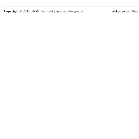
Copyright © 2010 PKW |
helpdesk@poczta.kbw.gov.pl
Wykonawca:
Dituel