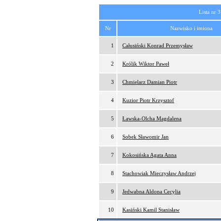
Lista nr 3
Nr
Nazwisko i imiona
1
Całusiński Konrad Przemysław
2
Królik Wiktor Paweł
3
Chmielarz Damian Piotr
4
Kuzior Piotr Krzysztof
5
Ławska-Olcha Magdalena
6
Sobek Sławomir Jan
7
Kokosińska Agata Anna
8
Stachowiak Mieczysław Andrzej
9
Jedwabna Aldona Cecylia
10
Kasiński Kamil Stanisław