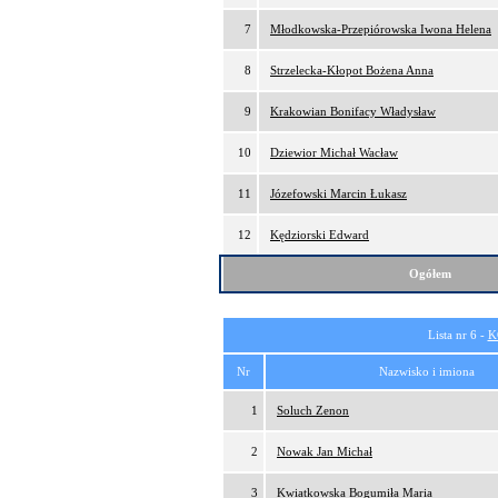
7
Młodkowska-Przepiórowska Iwona Helena
8
Strzelecka-Kłopot Bożena Anna
9
Krakowian Bonifacy Władysław
10
Dziewior Michał Wacław
11
Józefowski Marcin Łukasz
12
Kędziorski Edward
Ogółem
Lista nr 6 -
K
Nr
Nazwisko i imiona
1
Soluch Zenon
2
Nowak Jan Michał
3
Kwiatkowska Bogumiła Maria