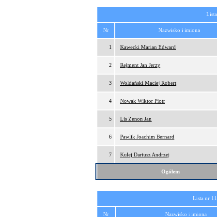
List
Nr
Nazwisko i imiona
1
Kawecki Marian Edward
2
Rejment Jan Jerzy
3
Woldański Maciej Robert
4
Nowak Wiktor Piotr
5
Lis Zenon Jan
6
Pawlik Joachim Bernard
7
Kulej Dariusz Andrzej
Ogółem
Lista nr 1
Nr
Nazwisko i imiona