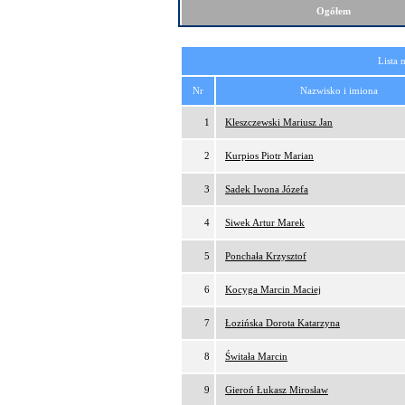
Ogółem
Lista 
Nr
Nazwisko i imiona
1
Kleszczewski Mariusz Jan
2
Kurpios Piotr Marian
3
Sadek Iwona Józefa
4
Siwek Artur Marek
5
Ponchała Krzysztof
6
Kocyga Marcin Maciej
7
Łozińska Dorota Katarzyna
8
Świtała Marcin
9
Gieroń Łukasz Mirosław