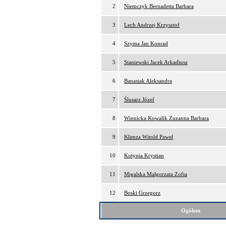
2
Niemczyk Bernadetta Barbara
3
Lech Andrzej Krzysztof
4
Szyma Jan Konrad
5
Staniewski Jacek Arkadiusz
6
Banasiak Aleksandra
7
Ślusarz Józef
8
Winnicka Kowalik Zuzanna Barbara
9
Klimza Witold Paweł
10
Kotynia Krystian
11
Migalska Małgorzata Zofia
12
Boski Grzegorz
Ogółem