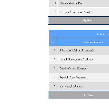
11
Kimus Mariusz Piotr
12
Ficenes Przemysław Paweł
Ogółem
Lista nr 1
Nr
Nazwisko i imiona
1
Szlósarczyk Adrian Franciszek
2
Wójcik Przemysław Bartłomiej
3
Bułyka Cezary Sławomir
4
Piątek Łukasz Sebastian
5
Kasperczyk Mateusz
Ogółem