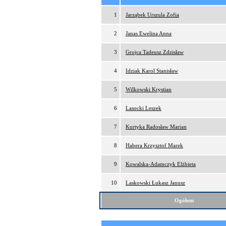
1
Jarząbek Urszula Zofia
2
Janas Ewelina Anna
3
Grojca Tadeusz Zdzisław
4
Idziak Karol Stanisław
5
Wilkowski Krystian
6
Lasocki Leszek
7
Kurtyka Radosław Marian
8
Habera Krzysztof Marek
9
Kowalska-Adamczyk Elżbieta
10
Laskowski Łukasz Janusz
Ogółem