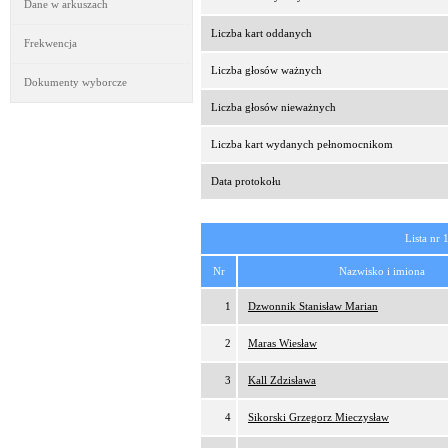
Dane w arkuszach
Liczba kart oddanych
Frekwencja
Liczba głosów ważnych
Dokumenty wyborcze
Liczba głosów nieważnych
Liczba kart wydanych pełnomocnikom
Data protokołu
Lista nr 
Nr
Nazwisko i imiona
1
Dzwonnik Stanisław Marian
2
Maras Wiesław
3
Kall Zdzisława
4
Sikorski Grzegorz Mieczysław