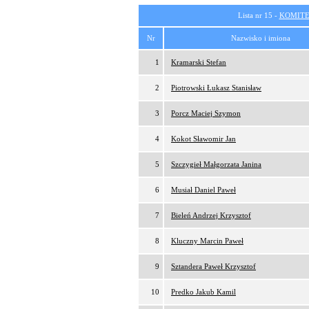
Lista nr 15 -
KOMITE
Nr
Nazwisko i imiona
1
Kramarski Stefan
2
Piotrowski Łukasz Stanisław
3
Porcz Maciej Szymon
4
Kokot Sławomir Jan
5
Szczygieł Małgorzata Janina
6
Musiał Daniel Paweł
7
Bieleń Andrzej Krzysztof
8
Kluczny Marcin Paweł
9
Sztandera Paweł Krzysztof
10
Predko Jakub Kamil