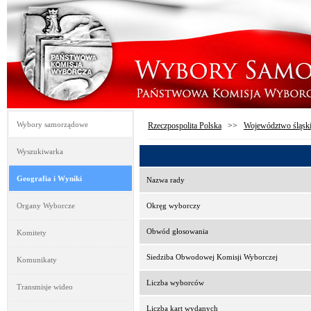
Wybory samorządowe
Rzeczpospolita Polska
>>
Województwo śląsk
Wyszukiwarka
Geografia i Wyniki
Nazwa rady
Organy Wyborcze
Okręg wyborczy
Obwód głosowania
Komitety
Siedziba Obwodowej Komisji Wyborczej
Komunikaty
Liczba wyborców
Transmisje wideo
Liczba kart wydanych