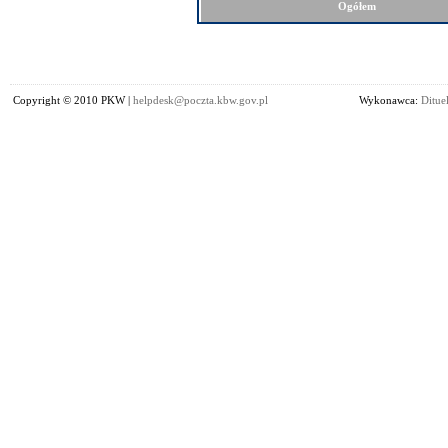
Ogółem
Copyright © 2010 PKW |
helpdesk@poczta.kbw.gov.pl
Wykonawca:
Dituel