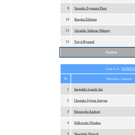
9
Szwedo Zygmunt Piotr
10
Rzepka Elżbieta
11
Góralski Tadeusz Walenty
12
Foryś Ryszard
Ogółem
Lista nr 6 -
KOMITE
Nr
Nazwisko i imiona
1
Sargalski Leszek Jan
2
Chomka Sylwia Justyna
3
Kłosowski Andrzej
4
Sólkowski Wiesław
5
Sławiński Henryk