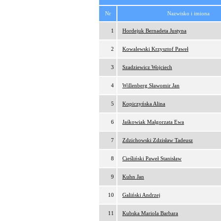
Nr
Nazwisko i imiona
1
Hordejuk Bernadeta Justyna
2
Kowalewski Krzysztof Paweł
3
Szadziewicz Wojciech
4
Willenberg Sławomir Jan
5
Kopiczyńska Alina
6
Jaśkowiak Małgorzata Ewa
7
Zdzichowski Zdzisław Tadeusz
8
Cieśliński Paweł Stanisław
9
Kuhn Jan
10
Galiński Andrzej
11
Kubska Mariola Barbara