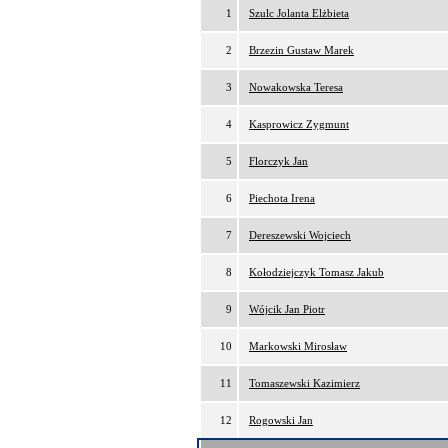
1
Szulc Jolanta Elżbieta
2
Brzezin Gustaw Marek
3
Nowakowska Teresa
4
Kasprowicz Zygmunt
5
Florczyk Jan
6
Piechota Irena
7
Dereszewski Wojciech
8
Kołodziejczyk Tomasz Jakub
9
Wójcik Jan Piotr
10
Markowski Mirosław
11
Tomaszewski Kazimierz
12
Rogowski Jan