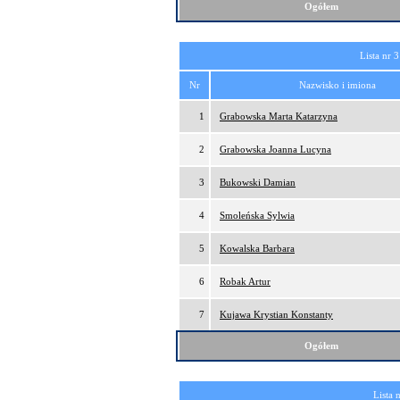
Ogółem
Lista nr 3
Nr
Nazwisko i imiona
1
Grabowska Marta Katarzyna
2
Grabowska Joanna Lucyna
3
Bukowski Damian
4
Smoleńska Sylwia
5
Kowalska Barbara
6
Robak Artur
7
Kujawa Krystian Konstanty
Ogółem
Lista 