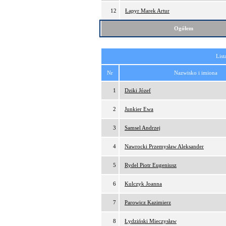
12
Łapyr Marek Artur
Ogółem
List
Nr
Nazwisko i imiona
1
Dziki Józef
2
Junkier Ewa
3
Samsel Andrzej
4
Nawrocki Przemysław Aleksander
5
Rydel Piotr Eugeniusz
6
Kulczyk Joanna
7
Parowicz Kazimierz
8
Łydziński Mieczysław