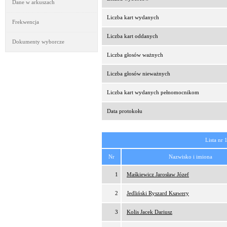
Dane w arkuszach
Liczba kart wydanych
Frekwencja
Liczba kart oddanych
Dokumenty wyborcze
Liczba głosów ważnych
Liczba głosów nieważnych
Liczba kart wydanych pełnomocnikom
Data protokołu
Lista nr 
Nr
Nazwisko i imiona
1
Maśkiewicz Jarosław Józef
2
Jedliński Ryszard Ksawery
3
Kolis Jacek Dariusz