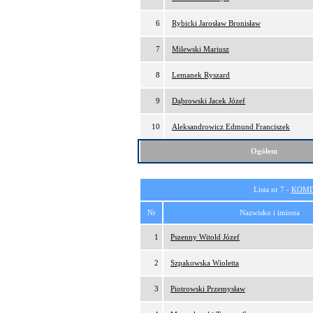
6
Rybicki Jarosław Bronisław
7
Milewski Mariusz
8
Lemanek Ryszard
9
Dąbrowski Jacek Józef
10
Aleksandrowicz Edmund Franciszek
Ogółem
Lista nr 7 -
KOMI
Nr
Nazwisko i imiona
1
Pszenny Witold Józef
2
Szpakowska Wioletta
3
Piotrowski Przemysław