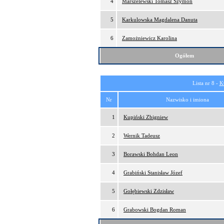
4
Marszelewski Tomasz Szymon
5
Karkulowska Magdalena Danuta
6
Zamożniewicz Karolina
Ogółem
Lista nr 8 -
K
Nr
Nazwisko i imiona
1
Kupiński Zbigniew
2
Wernik Tadeusz
3
Borawski Bohdan Leon
4
Grabiński Stanisław Józef
5
Gołębiewski Zdzisław
6
Grabowski Bogdan Roman