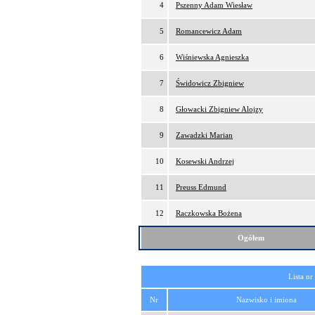
4
Pszenny Adam Wiesław
5
Romancewicz Adam
6
Wiśniewska Agnieszka
7
Świdowicz Zbigniew
8
Głowacki Zbigniew Alojzy
9
Zawadzki Marian
10
Kosewski Andrzej
11
Preuss Edmund
12
Raczkowska Bożena
Ogółem
Lista nr
Nr
Nazwisko i imiona