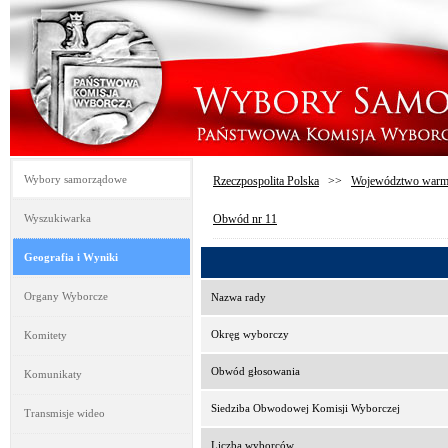
Wybory samorządowe
Rzeczpospolita Polska
>>
Województwo warmi
Wyszukiwarka
Obwód nr 11
Geografia i Wyniki
Organy Wyborcze
Nazwa rady
Okręg wyborczy
Komitety
Obwód głosowania
Komunikaty
Siedziba Obwodowej Komisji Wyborczej
Transmisje wideo
Liczba wyborców