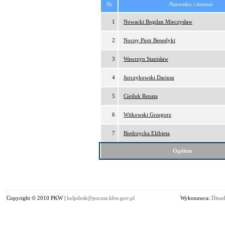
Nr
Nazwisko i imiona
1
Nowacki Bogdan Mieczysław
2
Nocny Piotr Benedykt
3
Wawrzyn Stanisław
4
Jurczykowski Dariusz
5
Cieśluk Renata
6
Witkowski Grzegorz
7
Biedrzycka Elżbieta
Ogółem
Copyright © 2010 PKW |
helpdesk@poczta.kbw.gov.pl
Wykonawca:
Dituel