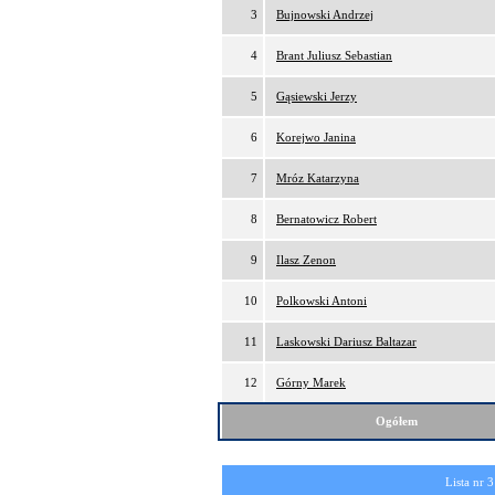
3
Bujnowski Andrzej
4
Brant Juliusz Sebastian
5
Gąsiewski Jerzy
6
Korejwo Janina
7
Mróz Katarzyna
8
Bernatowicz Robert
9
Ilasz Zenon
10
Polkowski Antoni
11
Laskowski Dariusz Baltazar
12
Górny Marek
Ogółem
Lista nr 3