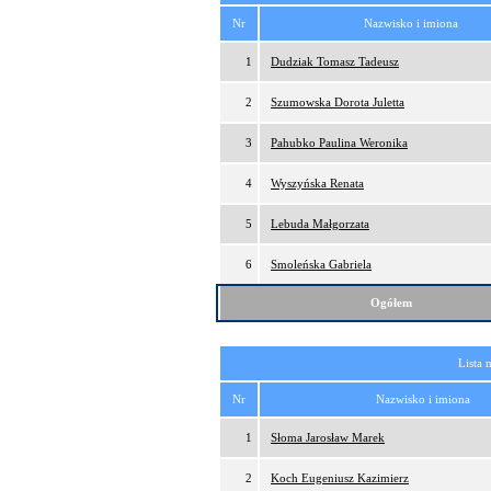
Nr
Nazwisko i imiona
1
Dudziak Tomasz Tadeusz
2
Szumowska Dorota Juletta
3
Pahubko Paulina Weronika
4
Wyszyńska Renata
5
Lebuda Małgorzata
6
Smoleńska Gabriela
Ogółem
Lista 
Nr
Nazwisko i imiona
1
Słoma Jarosław Marek
2
Koch Eugeniusz Kazimierz