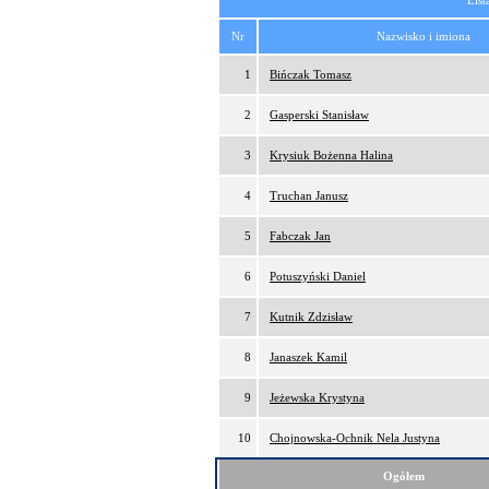
List
Nr
Nazwisko i imiona
1
Bińczak Tomasz
2
Gasperski Stanisław
3
Krysiuk Bożenna Halina
4
Truchan Janusz
5
Fabczak Jan
6
Potuszyński Daniel
7
Kutnik Zdzisław
8
Janaszek Kamil
9
Jeżewska Krystyna
10
Chojnowska-Ochnik Nela Justyna
Ogółem