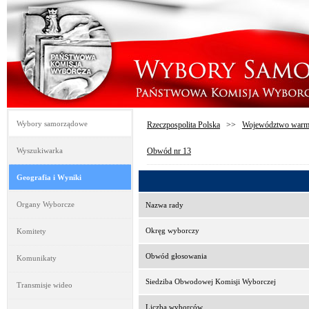
Wybory samorządowe
Rzeczpospolita Polska
>>
Województwo warmi
Wyszukiwarka
Obwód nr 13
Geografia i Wyniki
Organy Wyborcze
Nazwa rady
Okręg wyborczy
Komitety
Obwód głosowania
Komunikaty
Siedziba Obwodowej Komisji Wyborczej
Transmisje wideo
Liczba wyborców