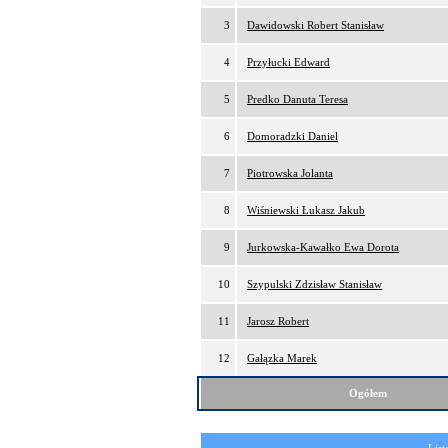
3
Dawidowski Robert Stanisław
4
Przyłucki Edward
5
Predko Danuta Teresa
6
Domoradzki Daniel
7
Piotrowska Jolanta
8
Wiśniewski Łukasz Jakub
9
Jurkowska-Kawałko Ewa Dorota
10
Szypulski Zdzisław Stanisław
11
Jarosz Robert
12
Gałązka Marek
Ogółem