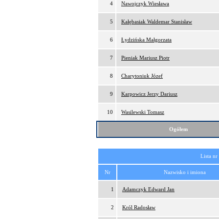
4
Nawojczyk Wiesława
5
Kałębasiak Waldemar Stanisław
6
Łydzińska Małgorzata
7
Pieniak Mariusz Piotr
8
Charytoniuk Józef
9
Karpowicz Jerzy Dariusz
10
Wasilewski Tomasz
Ogółem
Lista nr
Nr
Nazwisko i imiona
1
Adamczyk Edward Jan
2
Król Radosław