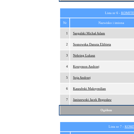
Lista nr 6 -
KOMITE
Nr
Nazwisko i imiona
1
Sargalski Michał Adam
2
Sosnowska Danuta Elżbieta
3
Nehring Łukasz
4
Krezymon Andrzej
5
Soja Andrzej
6
Kaszubski Maksymilian
7
Janiszewski Jacek Bogusław
Ogółem
Lista nr 7 -
KOMI