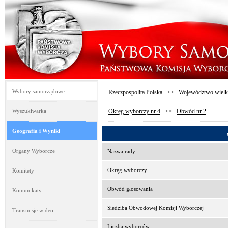
Wybory samorządowe
Rzeczpospolita Polska
>>
Województwo wielk
Wyszukiwarka
Okręg wyborczy nr 4
>>
Obwód nr 2
Geografia i Wyniki
Organy Wyborcze
Nazwa rady
Okręg wyborczy
Komitety
Obwód głosowania
Komunikaty
Siedziba Obwodowej Komisji Wyborczej
Transmisje wideo
Liczba wyborców