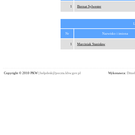
1
Biernat Sylwester
L
Nr
Nazwisko i imiona
1
Marciniak Stanisław
Copyright © 2010 PKW |
helpdesk@poczta.kbw.gov.pl
Wykonawca:
Dituel