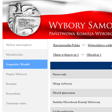
Wybory samorządowe
Rzeczpospolita Polska
>>
Województwo wielk
Wyszukiwarka
Okręg wyborczy nr 1
>>
Obwód nr 1
Geografia i Wyniki
Organy Wyborcze
Nazwa rady
Okręg wyborczy
Komitety
Obwód głosowania
Komunikaty
Siedziba Obwodowej Komisji Wyborczej
Transmisje wideo
Liczba wyborców