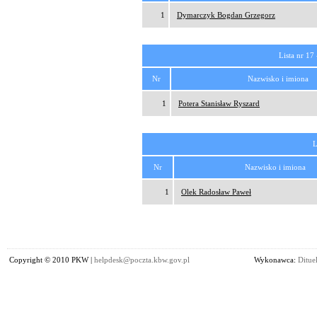
1
Dymarczyk Bogdan Grzegorz
Lista nr 17
Nr
Nazwisko i imiona
1
Potera Stanisław Ryszard
L
Nr
Nazwisko i imiona
1
Olek Radosław Paweł
Copyright © 2010 PKW |
helpdesk@poczta.kbw.gov.pl
Wykonawca:
Dituel