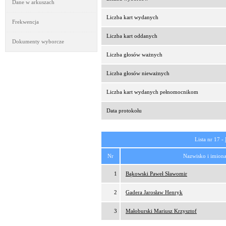
Dane w arkuszach
Liczba kart wydanych
Frekwencja
Liczba kart oddanych
Dokumenty wyborcze
Liczba głosów ważnych
Liczba głosów nieważnych
Liczba kart wydanych pełnomocnikom
Data protokołu
Lista nr 17 -
Nr
Nazwisko i imion
1
Bąkowski Paweł Sławomir
2
Gadera Jarosław Henryk
3
Małoburski Mariusz Krzysztof