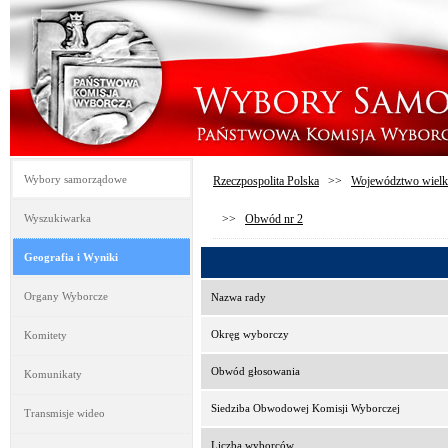
Wybory samorządowe
Rzeczpospolita Polska
>>
Województwo wielk
Wyszukiwarka
>>
Obwód nr 2
Geografia i Wyniki
Organy Wyborcze
Nazwa rady
Okręg wyborczy
Komitety
Obwód głosowania
Komunikaty
Siedziba Obwodowej Komisji Wyborczej
Transmisje wideo
Liczba wyborców