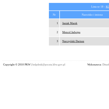
Lista nr 18 -
K
Nr
Nazwisko i imiona
1
Janiak Marek
2
Mencel Jadwiga
3
Narczyński Dariusz
Copyright © 2010 PKW |
helpdesk@poczta.kbw.gov.pl
Wykonawca:
Dituel