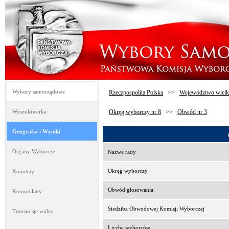
Wybory samorządowe
Rzeczpospolita Polska
>>
Województwo wielk
Wyszukiwarka
Okręg wyborczy nr 8
>>
Obwód nr 3
Geografia i Wyniki
Organy Wyborcze
Nazwa rady
Okręg wyborczy
Komitety
Obwód głosowania
Komunikaty
Siedziba Obwodowej Komisji Wyborczej
Transmisje wideo
Liczba wyborców