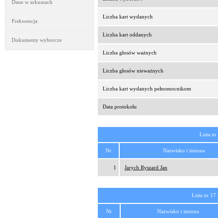
Dane w arkuszach
Liczba kart wydanych
Frekwencja
Liczba kart oddanych
Dokumenty wyborcze
Liczba głosów ważnych
Liczba głosów nieważnych
Liczba kart wydanych pełnomocnikom
Data protokołu
Lista nr
Nr
Nazwisko i imiona
1
Jarych Ryszard Jan
Lista nr 17
Nr
Nazwisko i imiona