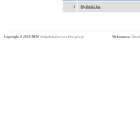
1
Myśliński Jan
Copyright © 2010 PKW |
helpdesk@poczta.kbw.gov.pl
Wykonawca:
Dituel