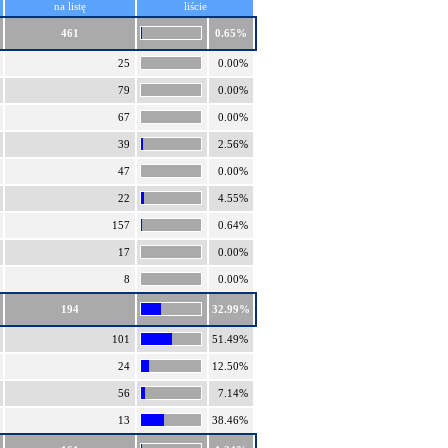
na listę
liście
461
0.65%
25
0.00%
79
0.00%
67
0.00%
39
2.56%
47
0.00%
22
4.55%
157
0.64%
17
0.00%
8
0.00%
194
32.99%
101
51.49%
24
12.50%
56
7.14%
13
38.46%