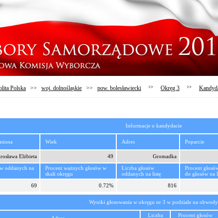
lita Polska
>>
woj. dolnośląskie
>>
pow. bolesławiecki
>>
Okręg 3
>>
Kandyd
Informacje o kandydacie
imiona
Wiek
Adres
Poparcie
osława Elżbieta
49
Gromadka
ów oddanych na
Procent ważnych głosów w
Liczba głosów
Procent głosó
skali okręgu
oddanych na listę
do głosów na l
69
0.72%
816
Wyniki głosowania w okręgu nr 3 w podziale na obwody
Liczba
Procent głosów