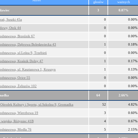
Adres
głosów
ważnych
ławiec
3
0.07%
rań, Suszki 45a
0
0.00%
owy, Otok 44
0
0.00%
Podstawowa, Brzeźnik 67
0
0.00%
Podstawowa, Dąbrowa Bolesławiecka 43
1
0.18%
odstawowa, ul.Leśna 9, Trzebień
0
0.00%
Podstawowa, Kraśnik Dolny 47
1
0.17%
Podstawowa, ul. Kasztanowa 1, Kruszyn
1
0.13%
Podstawowa, Ocice 55
0
0.00%
Podstawowa, Żeliszów 102
0
0.00%
madka
64
2.66%
Ośrodek Kultury i Sportu, ul.Szkolna 9, Gromadka
52
4.82%
Podstawowa, Wierzbowa 19
3
0.60%
a wiejska, Różyniec 41B
4
0.67%
Podstawowa, Modła 76
5
2.15%