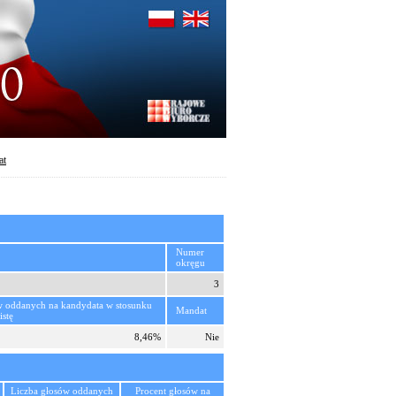
at
Numer
okręgu
3
w oddanych na kandydata w stosunku
Mandat
istę
8,46%
Nie
Liczba głosów oddanych
Procent głosów na