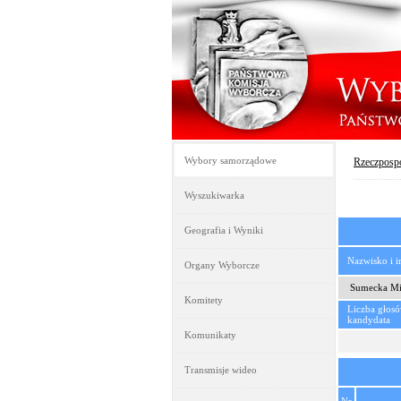
Wybory samorządowe
Rzeczpospo
Wyszukiwarka
Geografia i Wyniki
Nazwisko i 
Organy Wyborcze
Sumecka Mir
Komitety
Liczba głos
kandydata
Komunikaty
Transmisje wideo