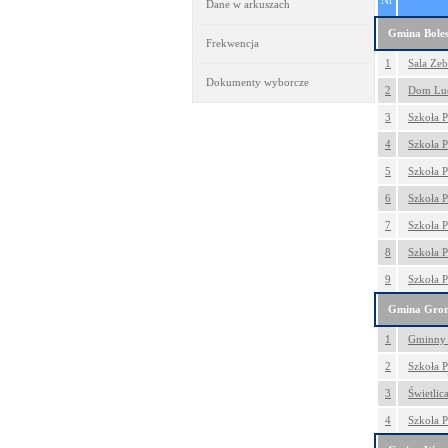
Nr
Dane w arkuszach
Gmina Boles
Frekwencja
1
Sala Zeb
Dokumenty wyborcze
2
Dom Lud
3
Szkoła 
4
Szkoła 
5
Szkoła P
6
Szkoła 
7
Szkoła 
8
Szkoła 
9
Szkoła 
Gmina Gro
1
Gminny 
2
Szkoła 
3
Świetlic
4
Szkoła 