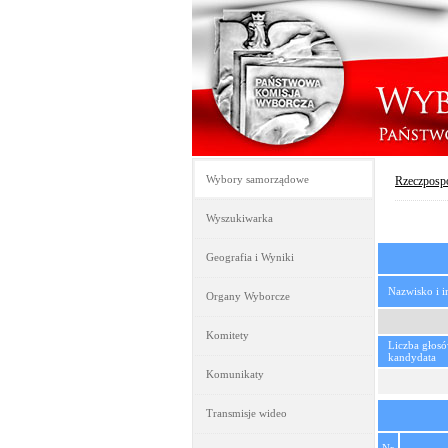
Wybory samorządowe
Rzeczpospo
Wyszukiwarka
Geografia i Wyniki
Nazwisko i 
Organy Wyborcze
Komitety
Liczba głos
kandydata
Komunikaty
Transmisje wideo