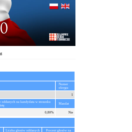
at
Numer
okręgu
1
w oddanych na kandydata w stosunku
Mandat
istę
0,80%
Nie
Liczba głosów oddanych
Procent głosów na