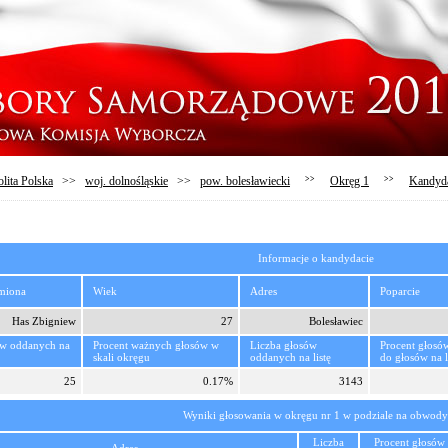
lita Polska
>>
woj. dolnośląskie
>>
pow. bolesławiecki
>>
Okręg 1
>>
Kandyd
Informacje o kandydacie
imiona
Wiek
Adres
Poparcie
Has Zbigniew
27
Bolesławiec
ów oddanych na
Procent ważnych głosów w
Liczba głosów
Procent głosó
skali okręgu
oddanych na listę
do głosów na l
25
0.17%
3143
Wyniki głosowania w okręgu nr 1 w podziale na obwody
Liczba
Procent głosów