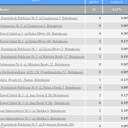
Adres
głosów
ważnych
sławiec
25
0.17%
e Przedszkole Publiczne Nr 3, ul.Ceramiczna 5, Bolesławiec
0
0.00
Podstawowa Nr 3, ul.Ceramiczna 5, Bolesławiec
0
0.00
 Zespół Szkół nr 1, ul.Dolne Młyny 60, Bolesławiec
4
0.36
 Zespół Szkół Nr 1, ul.Dolne Młyny 60, Bolesławiec
2
0.21
e Przedszkole Publiczne Nr 7, ul.Górne Młyny 5, Bolesławiec
0
0.00
e Przedszkole Publiczne Nr 2, ul.Mikołaja Brody 17, Bolesławiec
2
0.19
Podstawowa Nr 4, ul. Mikołaja Brody 12, Bolesławiec
0
0.00
m Ogólnokształcące, ul.H. i W. Tyrankiewiczów 11, Bolesławiec
0
0.00
lubów ,Rynek 41 - Ratusz, Bolesławiec
1
0.15
 Przedszkole Publiczne Nr 6, ul. Piotra i Pawła 2, Bolesławiec
0
0.00
Zespół Szkół Nr 2, ul. Jana Pawła II 38c Bolesławiec
2
0.22
Zespół Szkół Nr 2, ul. Jana Pawła II 38c, Bolesławiec
6
0.59
um Samorządowe Nr 2, ul. Bielska 5, Bolesławiec
1
0.10
um Samorządowe Nr 2, ul. Bielska 5, Bolesławiec
2
0.19
e Przedszkole Publiczne Nr 5, ul.Zygmunta Augusta 16b,
0
0.00
wiec