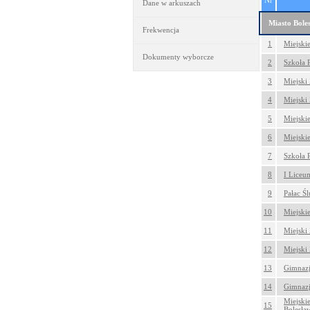
Nr
Dane w arkuszach
Miasto Bole
Frekwencja
1
Miejski
Dokumenty wyborcze
2
Szkoła 
3
Miejski
4
Miejski
5
Miejski
6
Miejski
7
Szkoła 
8
I Liceu
9
Pałac Ś
10
Miejskie
11
Miejski 
12
Miejski 
13
Gimnazj
14
Gimnazj
Miejski
15
Bolesła