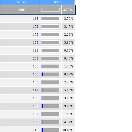
na listę
liście
2506
3.79%
%
135
3.70%
%
173
3.47%
%
175
2.29%
%
154
3.90%
%
199
0.00%
%
251
0.40%
%
135
1.48%
%
150
8.67%
%
133
2.26%
%
142
5.63%
%
156
3.85%
%
135
9.63%
%
167
1.80%
%
139
4.32%
%
115
10.43%