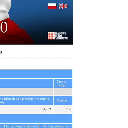
at
Numer
okręgu
1
w oddanych na kandydata w stosunku
Mandat
istę
3,79%
Nie
Liczba głosów oddanych
Procent głosów na