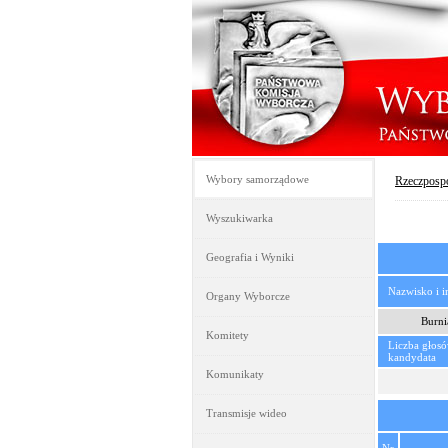
Wybory samorządowe
Rzeczpospo
Wyszukiwarka
Geografia i Wyniki
Nazwisko i 
Organy Wyborcze
Burni
Komitety
Liczba głos
kandydata
Komunikaty
Transmisje wideo