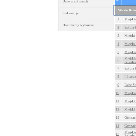
Nr
Dane w arkuszach
Miasto Bole
Frekwencja
1
Miejski
Dokumenty wyborcze
2
Szkoła 
3
Miejski
4
Miejski
5
Miejski
Miejski
6
Bolesła
7
Szkoła 
8
I Liceu
9
Pałac Ś
10
Miejskie
11
Miejski 
12
Miejski 
13
Gimnazj
14
Gimnazj
Miejski
15
Bolesła