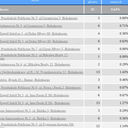
Adres
głosów
ważnych
sławiec
95
0.64%
e Przedszkole Publiczne Nr 3, ul.Ceramiczna 5, Bolesławiec
5
0.80
Podstawowa Nr 3, ul.Ceramiczna 5, Bolesławiec
6
0.71
 Zespół Szkół nr 1, ul.Dolne Młyny 60, Bolesławiec
4
0.36
 Zespół Szkół Nr 1, ul.Dolne Młyny 60, Bolesławiec
6
0.63
e Przedszkole Publiczne Nr 7, ul.Górne Młyny 5, Bolesławiec
0
0.00
e Przedszkole Publiczne Nr 2, ul.Mikołaja Brody 17,
1
0.09
wiec
Podstawowa Nr 4, ul. Mikołaja Brody 12, Bolesławiec
2
0.29
m Ogólnokształcące, ul.H. i W. Tyrankiewiczów 11, Bolesławiec
13
1.43
lubów ,Rynek 41 - Ratusz, Bolesławiec
3
0.46
 Przedszkole Publiczne Nr 6, ul. Piotra i Pawła 2, Bolesławiec
8
0.97
Zespół Szkół Nr 2, ul. Jana Pawła II 38c Bolesławiec
6
0.67
Zespół Szkół Nr 2, ul. Jana Pawła II 38c, Bolesławiec
13
1.27
um Samorządowe Nr 2, ul. Bielska 5, Bolesławiec
3
0.29
um Samorządowe Nr 2, ul. Bielska 5, Bolesławiec
6
0.56
e Przedszkole Publiczne Nr 5, ul.Zygmunta Augusta 16b,
12
1.14
wiec