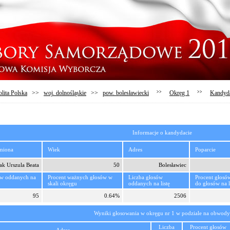
lita Polska
>>
woj. dolnośląskie
>>
pow. bolesławiecki
>>
Okręg 1
>>
Kandyd
Informacje o kandydacie
imiona
Wiek
Adres
Poparcie
ak Urszula Beata
50
Bolesławiec
ów oddanych na
Procent ważnych głosów w
Liczba głosów
Procent głosó
skali okręgu
oddanych na listę
do głosów na l
95
0.64%
2506
Wyniki głosowania w okręgu nr 1 w podziale na obwody
Liczba
Procent głosów