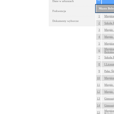
Nr
Dane w arkuszach
Miasto Bole
Frekwencja
1
Miejski
Dokumenty wyborcze
2
Szkoła 
3
Miejski
4
Miejski
5
Miejski
Miejski
6
Bolesła
7
Szkoła 
8
I Liceu
9
Pałac Ś
10
Miejskie
11
Miejski 
12
Miejski 
13
Gimnazj
14
Gimnazj
Miejski
15
Bolesła