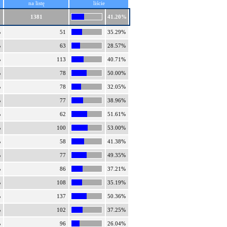
na listę
liście
1381
41.20%
%
51
35.29%
%
63
28.57%
%
113
40.71%
%
78
50.00%
%
78
32.05%
%
77
38.96%
%
62
51.61%
%
100
53.00%
%
58
41.38%
%
77
49.35%
%
86
37.21%
%
108
35.19%
%
137
50.36%
%
102
37.25%
%
96
26.04%