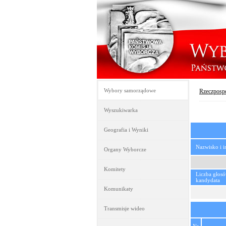
Wybory samorządowe
Rzeczpospo
Wyszukiwarka
Geografia i Wyniki
Nazwisko i 
Organy Wyborcze
Komitety
Liczba głos
kandydata
Komunikaty
Transmisje wideo