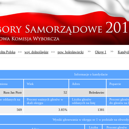
lita Polska
>>
woj. dolnośląskie
>>
pow. bolesławiecki
>>
Okręg 1
>>
Kandyd
Informacje o kandydacie
imiona
Wiek
Adres
Poparcie
Russ Jan Piotr
52
Bolesławiec
ów oddanych na
Procent ważnych głosów w
Liczba głosów
Procent głosó
skali okręgu
oddanych na listę
do głosów na l
569
3.85%
1381
Wyniki głosowania w okręgu nr 1 w podziale na obwody
Liczba
Procent głosów