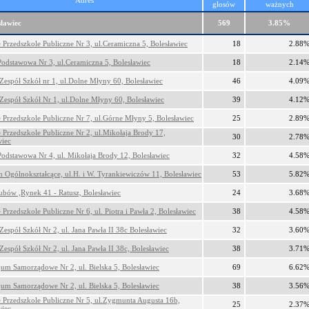
Adres
głosów
ważnych
sławiec
569
3.85%
e Przedszkole Publiczne Nr 3, ul.Ceramiczna 5, Bolesławiec
18
2.88
Podstawowa Nr 3, ul.Ceramiczna 5, Bolesławiec
18
2.14
 Zespół Szkół nr 1, ul.Dolne Młyny 60, Bolesławiec
46
4.09
 Zespół Szkół Nr 1, ul.Dolne Młyny 60, Bolesławiec
39
4.12
e Przedszkole Publiczne Nr 7, ul.Górne Młyny 5, Bolesławiec
25
2.89
e Przedszkole Publiczne Nr 2, ul.Mikołaja Brody 17,
30
2.78
wiec
Podstawowa Nr 4, ul. Mikołaja Brody 12, Bolesławiec
32
4.58
m Ogólnokształcące, ul.H. i W. Tyrankiewiczów 11, Bolesławiec
53
5.82
lubów ,Rynek 41 - Ratusz, Bolesławiec
24
3.68
 Przedszkole Publiczne Nr 6, ul. Piotra i Pawła 2, Bolesławiec
38
4.58
Zespół Szkół Nr 2, ul. Jana Pawła II 38c Bolesławiec
32
3.60
Zespół Szkół Nr 2, ul. Jana Pawła II 38c, Bolesławiec
38
3.71
um Samorządowe Nr 2, ul. Bielska 5, Bolesławiec
69
6.62
um Samorządowe Nr 2, ul. Bielska 5, Bolesławiec
38
3.56
e Przedszkole Publiczne Nr 5, ul.Zygmunta Augusta 16b,
25
2.37
wiec