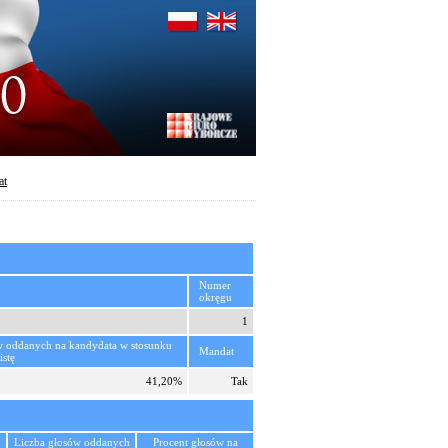
at
Numer
okręgu
1
w oddanych na kandydata w stosunku
Mandat
istę
41,20%
Tak
Liczba głosów oddanych
Procent głosów na