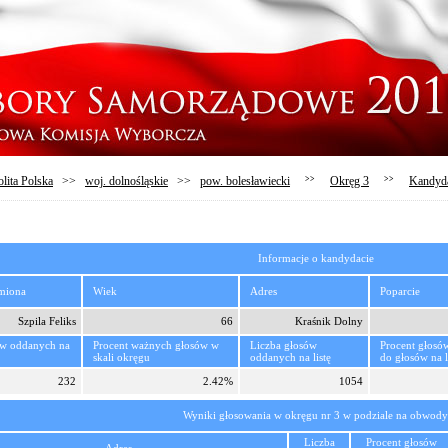
lita Polska
>>
woj. dolnośląskie
>>
pow. bolesławiecki
>>
Okręg 3
>>
Kandyd
Informacje o kandydacie
imiona
Wiek
Adres
Poparcie
Szpila Feliks
66
Kraśnik Dolny
ów oddanych na
Procent ważnych głosów w
Liczba głosów
Procent głosó
skali okręgu
oddanych na listę
do głosów na l
232
2.42%
1054
Wyniki głosowania w okręgu nr 3 w podziale na obwody
Liczba
Procent głosów