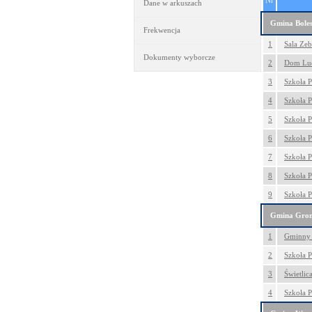
Nr
Dane w arkuszach
Gmina Boles
Frekwencja
1
Sala Zeb
Dokumenty wyborcze
2
Dom Lud
3
Szkoła 
4
Szkoła 
5
Szkoła P
6
Szkoła 
7
Szkoła 
8
Szkoła 
9
Szkoła 
Gmina Gro
1
Gminny 
2
Szkoła 
3
Świetlic
4
Szkoła 