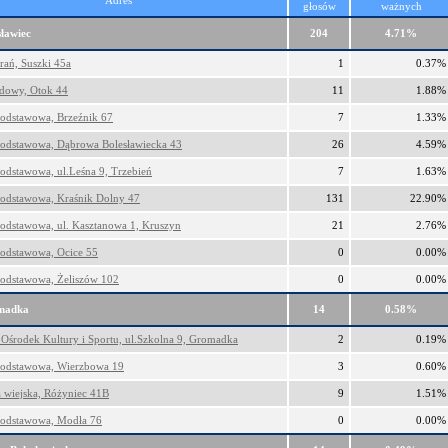
Adres
głosów
ważnych
ławiec
204
4.71%
rań, Suszki 45a
1
0.37%
owy, Otok 44
11
1.88%
Podstawowa, Brzeźnik 67
7
1.33%
Podstawowa, Dąbrowa Bolesławiecka 43
26
4.59%
odstawowa, ul.Leśna 9, Trzebień
7
1.63%
Podstawowa, Kraśnik Dolny 47
131
22.90%
Podstawowa, ul. Kasztanowa 1, Kruszyn
21
2.76%
Podstawowa, Ocice 55
0
0.00%
Podstawowa, Żeliszów 102
0
0.00%
madka
14
0.58%
Ośrodek Kultury i Sportu, ul.Szkolna 9, Gromadka
2
0.19%
Podstawowa, Wierzbowa 19
3
0.60%
a wiejska, Różyniec 41B
9
1.51%
Podstawowa, Modła 76
0
0.00%