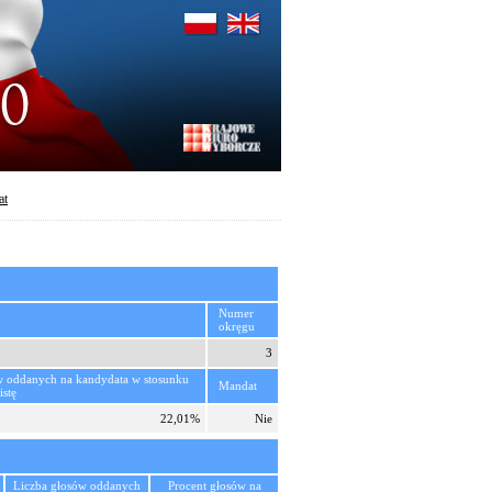
at
Numer
okręgu
3
w oddanych na kandydata w stosunku
Mandat
istę
22,01%
Nie
Liczba głosów oddanych
Procent głosów na