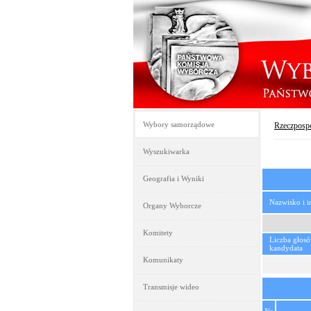
Wybory samorządowe
Rzeczpospo
Wyszukiwarka
Geografia i Wyniki
Nazwisko i 
Organy Wyborcze
Komitety
Liczba głos
kandydata
Komunikaty
Transmisje wideo