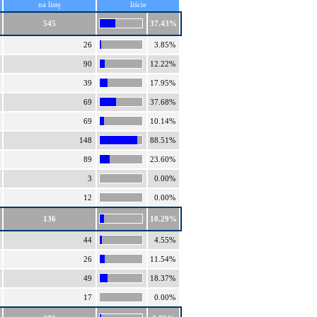
na listę
liście
545
37.43%
26
3.85%
90
12.22%
39
17.95%
69
37.68%
69
10.14%
148
88.51%
89
23.60%
3
0.00%
12
0.00%
136
10.29%
44
4.55%
26
11.54%
49
18.37%
17
0.00%