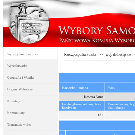
Wybory samorządowe
Rzeczpospolita Polska
>>
woj. dolnośląskie
Wyszukiwarka
Geografia i Wyniki
Nazwisko i imiona
Wiek
Organy Wyborcze
Kowara Artur
Komitety
Liczba głosów oddanych na
Procent ważnych 
kandydata
skali okręgu
Komunikaty
151
Transmisje wideo