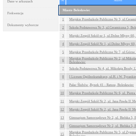
Nr
Adres
Dane w arkuszach
Miasto Bolesławiec
Frekwencja
1
Miejskie Przedszkole Publiczne Nr 3, ul.Cerami
Dokumenty wyborcze
2
Szkoła Podstawowa Nr 3, ul.Ceramiczna 5, Bol
3
Miejski Zespół Szkół nr 1, ul.Dolne Młyny 60,
4
Miejski Zespół Szkół Nr 1, ul.Dolne Młyny 60,
5
Miejskie Przedszkole Publiczne Nr 7, ul.Górne
Miejskie Przedszkole Publiczne Nr 2, ul.Mikoł
6
Bolesławiec
7
Szkoła Podstawowa Nr 4, ul. Mikołaja Brody 1
8
I Liceum Ogólnokształcące, ul.H. i W. Tyranki
9
Pałac Ślubów ,Rynek 41 - Ratusz, Bolesławiec
10
Miejskie Przedszkole Publiczne Nr 6, ul. Piotra
11
Miejski Zespół Szkół Nr 2, ul. Jana Pawła II 38
12
Miejski Zespół Szkół Nr 2, ul. Jana Pawła II 38
13
Gimnazjum Samorządowe Nr 2, ul. Bielska 5, B
14
Gimnazjum Samorządowe Nr 2, ul. Bielska 5, B
Miejskie Przedszkole Publiczne Nr 5, ul.Zygm
15
Bolesławiec