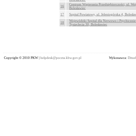
Centrum Wspierania Przedsiębiorczości, ul. Woj
16
Bolesławiec
17
Szpital Powiatowy, ul. Jeleniogórska 4, Bolesła
Wojewódzki Szpital dla Nerwowo i Psychicznie
18
Tysiąclecia 30, Bolesławiec
Copyright © 2010 PKW |
helpdesk@poczta.kbw.gov.pl
Wykonawca:
Dituel