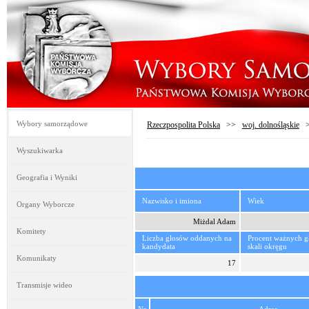
Wybory samorządowe
Rzeczpospolita Polska
>>
woj. dolnośląskie
Wyszukiwarka
Geografia i Wyniki
Nazwisko i imiona
Wiek
Organy Wyborcze
Miżdal Adam
Komitety
Liczba głosów oddanych na
Procent ważnych 
kandydata
skali okręgu
Komunikaty
17
Transmisje wideo