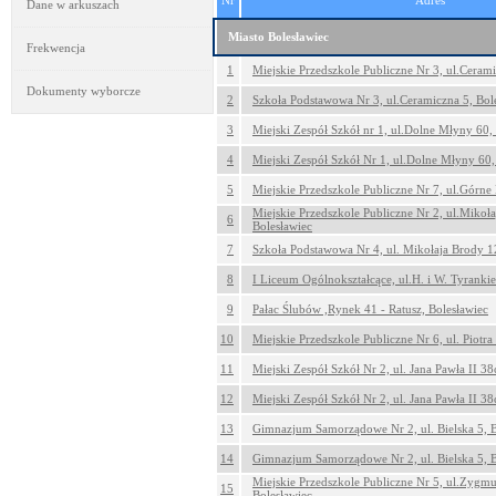
Nr
Adres
Dane w arkuszach
Miasto Bolesławiec
Frekwencja
1
Miejskie Przedszkole Publiczne Nr 3, ul.Cerami
Dokumenty wyborcze
2
Szkoła Podstawowa Nr 3, ul.Ceramiczna 5, Bol
3
Miejski Zespół Szkół nr 1, ul.Dolne Młyny 60,
4
Miejski Zespół Szkół Nr 1, ul.Dolne Młyny 60,
5
Miejskie Przedszkole Publiczne Nr 7, ul.Górne
Miejskie Przedszkole Publiczne Nr 2, ul.Mikoł
6
Bolesławiec
7
Szkoła Podstawowa Nr 4, ul. Mikołaja Brody 1
8
I Liceum Ogólnokształcące, ul.H. i W. Tyranki
9
Pałac Ślubów ,Rynek 41 - Ratusz, Bolesławiec
10
Miejskie Przedszkole Publiczne Nr 6, ul. Piotra
11
Miejski Zespół Szkół Nr 2, ul. Jana Pawła II 38
12
Miejski Zespół Szkół Nr 2, ul. Jana Pawła II 38
13
Gimnazjum Samorządowe Nr 2, ul. Bielska 5, B
14
Gimnazjum Samorządowe Nr 2, ul. Bielska 5, B
Miejskie Przedszkole Publiczne Nr 5, ul.Zygm
15
Bolesławiec