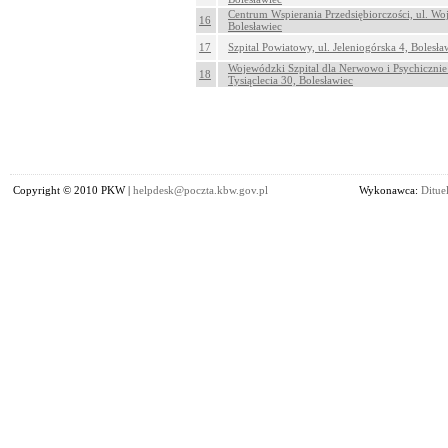
Centrum Wspierania Przedsiębiorczości, ul. Woj
16
Bolesławiec
17
Szpital Powiatowy, ul. Jeleniogórska 4, Bolesła
Wojewódzki Szpital dla Nerwowo i Psychicznie
18
Tysiąclecia 30, Bolesławiec
Copyright © 2010 PKW |
helpdesk@poczta.kbw.gov.pl
Wykonawca:
Dituel