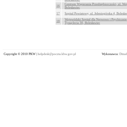
Centrum Wspierania Przedsiębiorczości, ul. Woj
16
Bolesławiec
17
Szpital Powiatowy, ul. Jeleniogórska 4, Bolesła
Wojewódzki Szpital dla Nerwowo i Psychicznie
18
Tysiąclecia 30, Bolesławiec
Copyright © 2010 PKW |
helpdesk@poczta.kbw.gov.pl
Wykonawca:
Dituel