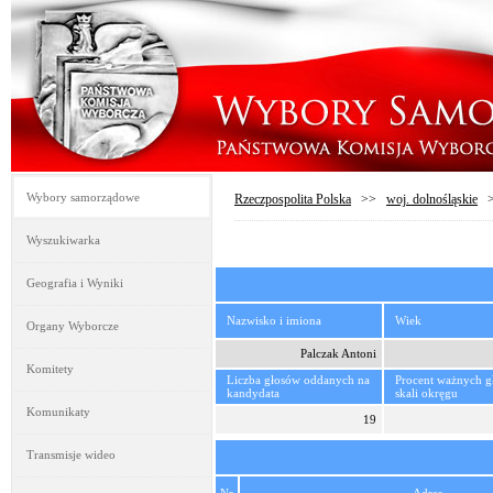
Wybory samorządowe
Rzeczpospolita Polska
>>
woj. dolnośląskie
Wyszukiwarka
Geografia i Wyniki
Nazwisko i imiona
Wiek
Organy Wyborcze
Palczak Antoni
Komitety
Liczba głosów oddanych na
Procent ważnych 
kandydata
skali okręgu
Komunikaty
19
Transmisje wideo