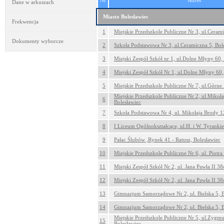
Nr
Adres
Dane w arkuszach
Miasto Bolesławiec
Frekwencja
1
Miejskie Przedszkole Publiczne Nr 3, ul.Cerami
Dokumenty wyborcze
2
Szkoła Podstawowa Nr 3, ul.Ceramiczna 5, Bol
3
Miejski Zespół Szkół nr 1, ul.Dolne Młyny 60,
4
Miejski Zespół Szkół Nr 1, ul.Dolne Młyny 60,
5
Miejskie Przedszkole Publiczne Nr 7, ul.Górne
Miejskie Przedszkole Publiczne Nr 2, ul.Mikoł
6
Bolesławiec
7
Szkoła Podstawowa Nr 4, ul. Mikołaja Brody 1
8
I Liceum Ogólnokształcące, ul.H. i W. Tyranki
9
Pałac Ślubów ,Rynek 41 - Ratusz, Bolesławiec
10
Miejskie Przedszkole Publiczne Nr 6, ul. Piotra
11
Miejski Zespół Szkół Nr 2, ul. Jana Pawła II 38
12
Miejski Zespół Szkół Nr 2, ul. Jana Pawła II 38
13
Gimnazjum Samorządowe Nr 2, ul. Bielska 5, B
14
Gimnazjum Samorządowe Nr 2, ul. Bielska 5, B
Miejskie Przedszkole Publiczne Nr 5, ul.Zygm
15
Bolesławiec