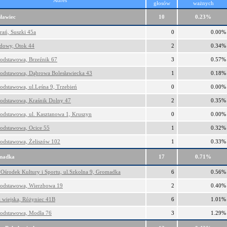
Adres
głosów
ważnych
ławiec
10
0.23%
rań, Suszki 45a
0
0.00%
owy, Otok 44
2
0.34%
Podstawowa, Brzeźnik 67
3
0.57%
Podstawowa, Dąbrowa Bolesławiecka 43
1
0.18%
odstawowa, ul.Leśna 9, Trzebień
0
0.00%
Podstawowa, Kraśnik Dolny 47
2
0.35%
Podstawowa, ul. Kasztanowa 1, Kruszyn
0
0.00%
Podstawowa, Ocice 55
1
0.32%
Podstawowa, Żeliszów 102
1
0.33%
madka
17
0.71%
Ośrodek Kultury i Sportu, ul.Szkolna 9, Gromadka
6
0.56%
Podstawowa, Wierzbowa 19
2
0.40%
a wiejska, Różyniec 41B
6
1.01%
Podstawowa, Modła 76
3
1.29%