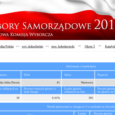
lita Polska
>>
woj. dolnośląskie
>>
pow. bolesławiecki
>>
Okręg 3
>>
Kandyd
Informacje o kandydacie
imiona
Wiek
Adres
Poparcie
ka Julita Dorota
41
Wartowice
ów oddanych na
Procent ważnych głosów w
Liczba głosów
Procent głosó
skali okręgu
oddanych na listę
do głosów na l
39
0.41%
305
Wyniki głosowania w okręgu nr 3 w podziale na obwody
Liczba
Procent głosów