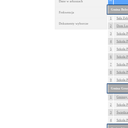
Nr
Dane w arkuszach
Gmina Boles
Frekwencja
1
Sala Zeb
Dokumenty wyborcze
2
Dom Lud
3
Szkoła 
4
Szkoła 
5
Szkoła P
6
Szkoła 
7
Szkoła 
8
Szkoła 
9
Szkoła 
Gmina Gro
1
Gminny 
2
Szkoła 
3
Świetlic
4
Szkoła 