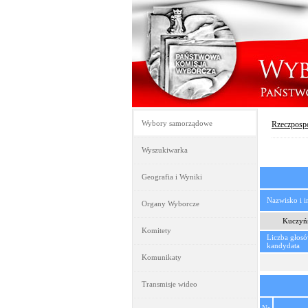
Wybory samorządowe
Rzeczpospo
Wyszukiwarka
Geografia i Wyniki
Nazwisko i 
Organy Wyborcze
Kuczyńs
Komitety
Liczba głos
kandydata
Komunikaty
Transmisje wideo