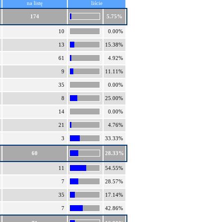
na listę
liście
174
5.75%
10
0.00%
13
15.38%
61
4.92%
9
11.11%
35
0.00%
8
25.00%
14
0.00%
21
4.76%
3
33.33%
60
28.33%
11
54.55%
7
28.57%
35
17.14%
7
42.86%