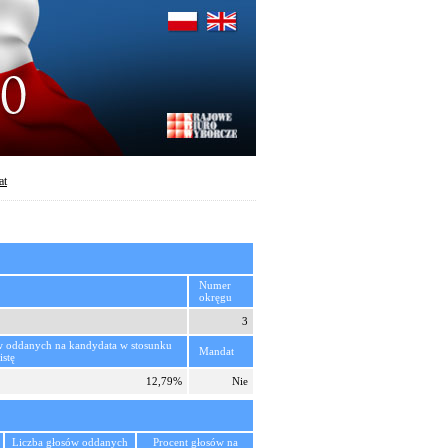
at
Numer
okręgu
3
w oddanych na kandydata w stosunku
Mandat
istę
12,79%
Nie
Liczba głosów oddanych
Procent głosów na