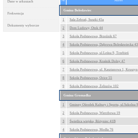
Nr
Adres
Dane w arkuszach
Gmina Bolesławiec
Frekwencja
1
Sala Zebrań, Suszki 45a
Dokumenty wyborcze
2
Dom Ludowy, Otok 44
3
Szkoła Podstawowa, Brzeźnik 67
4
Szkoła Podstawowa, Dąbrowa Bolesławiecka 43
5
Szkoła Podstawowa, ul.Leśna 9, Trzebień
6
Szkoła Podstawowa, Kraśnik Dolny 47
7
Szkoła Podstawowa, ul. Kasztanowa 1, Kruszyn
8
Szkoła Podstawowa, Ocice 55
9
Szkoła Podstawowa, Żeliszów 102
Gmina Gromadka
1
Gminny Ośrodek Kultury i Sportu, ul.Szkolna
2
Szkoła Podstawowa, Wierzbowa 19
3
Świetlica wiejska, Różyniec 41B
4
Szkoła Podstawowa, Modła 76