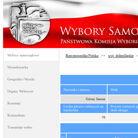
Wybory samorządowe
Rzeczpospolita Polska
>>
woj. dolnośląskie
Wyszukiwarka
Geografia i Wyniki
Nazwisko i imiona
Wiek
Organy Wyborcze
Górny Janusz
Komitety
Liczba głosów oddanych na
Procent ważnych 
kandydata
skali okręgu
Komunikaty
70
Transmisje wideo