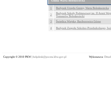
Gmina Warta Bolesławiecka
1
Budynek Urzędu Gminy, Warta Bolesławiecka
Budynek Szkoły Podstawowej im. II Armii Wojs
2
Tomaszów Bolesławiecki
3
Świetlica Wiejska, Raciborowice Górne
4
Budynek Zespołu Szkolno-Przedszkolnego, Iw
Copyright © 2010 PKW |
helpdesk@poczta.kbw.gov.pl
Wykonawca:
Dituel