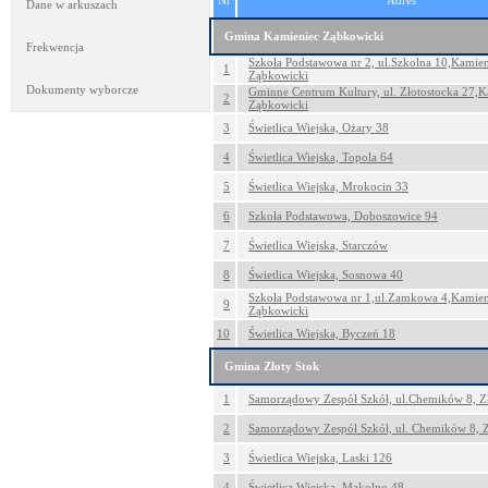
Nr
Adres
Dane w arkuszach
Gmina Kamieniec Ząbkowicki
Frekwencja
Szkoła Podstawowa nr 2, ul.Szkolna 10,Kamien
1
Ząbkowicki
Dokumenty wyborcze
Gminne Centrum Kultury, ul. Złotostocka 27,K
2
Ząbkowicki
3
Świetlica Wiejska, Ożary 38
4
Świetlica Wiejska, Topola 64
5
Świetlica Wiejska, Mrokocin 33
6
Szkoła Podstawowa, Doboszowice 94
7
Świetlica Wiejska, Starczów
8
Świetlica Wiejska, Sosnowa 40
Szkoła Podstawowa nr 1,ul.Zamkowa 4,Kamien
9
Ząbkowicki
10
Świetlica Wiejska, Byczeń 18
Gmina Złoty Stok
1
Samorządowy Zespół Szkół, ul.Chemików 8, Z
2
Samorządowy Zespół Szkół, ul. Chemików 8, Z
3
Świetlica Wiejska, Laski 126
4
Świetlica Wiejska, Mąkolno 48