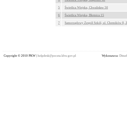
5
Świetlica Wiejska, Chwalisław 50
6
Świetlica Wiejska, Błotnica 15
7
Samorządowy Zespół Szkół, ul. Chemików 8, Z
Copyright © 2010 PKW |
helpdesk@poczta.kbw.gov.pl
Wykonawca:
Dituel