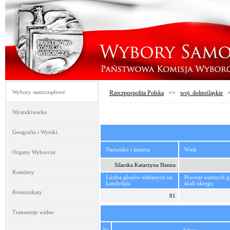
Wybory samorządowe
Rzeczpospolita Polska
>>
woj. dolnośląskie
Wyszukiwarka
Geografia i Wyniki
Nazwisko i imiona
Wiek
Organy Wyborcze
Silarska Katarzyna Hanna
Komitety
Liczba głosów oddanych na
Procent ważnych 
kandydata
skali okręgu
Komunikaty
81
Transmisje wideo