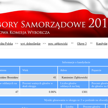
lita Polska
>>
woj. dolnośląskie
>>
pow. ząbkowicki
>>
Okręg 3
>>
Kandydat
Informacje o kandydacie
imiona
Wiek
Adres
Poparcie
nisław Bronisław
41
Kamieniec Ząbkowicki
ów oddanych na
Procent ważnych głosów w
Liczba głosów
Procent głosó
skali okręgu
oddanych na listę
do głosów na l
47
0.86%
1301
Wyniki głosowania w okręgu nr 3 w podziale na obwody
Liczba
Procent głosów