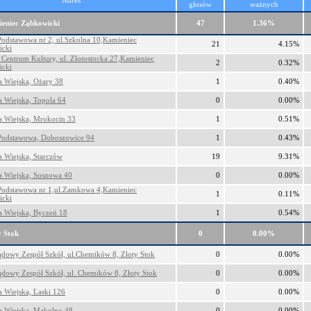
Adres
głosów
ważnych
eniec Ząbkowicki
47
1.36%
Podstawowa nr 2, ul.Szkolna 10,Kamieniec
21
4.15%
icki
Centrum Kultury, ul. Złotostocka 27,Kamieniec
2
0.32%
icki
ca Wiejska, Ożary 38
1
0.40%
a Wiejska, Topola 64
0
0.00%
ca Wiejska, Mrokocin 33
1
0.51%
Podstawowa, Doboszowice 94
1
0.43%
a Wiejska, Starczów
19
9.31%
ca Wiejska, Sosnowa 40
0
0.00%
Podstawowa nr 1,ul.Zamkowa 4,Kamieniec
1
0.11%
icki
ca Wiejska, Byczeń 18
1
0.54%
 Stok
0
0.00%
dowy Zespół Szkół, ul.Chemików 8, Złoty Stok
0
0.00%
dowy Zespół Szkół, ul. Chemików 8, Złoty Stok
0
0.00%
a Wiejska, Laski 126
0
0.00%
ca Wiejska, Mąkolno 48
0
0.00%