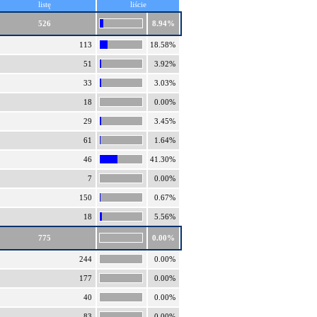
listę
liście
526
8.94%
113
18.58%
51
3.92%
33
3.03%
18
0.00%
29
3.45%
61
1.64%
46
41.30%
7
0.00%
150
0.67%
18
5.56%
775
0.00%
244
0.00%
177
0.00%
40
0.00%
83
0.00%