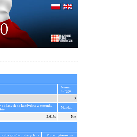
Numer
okręgu
3
w oddanych na kandydata w stosunku
Mandat
istę
3,61%
Nie
Liczba głosów oddanych na
Procent głosów na