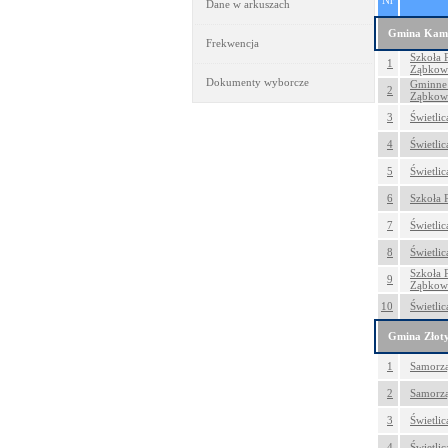
Nr
Dane w arkuszach
Gmina Kami
Frekwencja
Szkoła 
1
Ząbkow
Dokumenty wyborcze
Gminne 
2
Ząbkow
3
Świetli
4
Świetlic
5
Świetli
6
Szkoła 
7
Świetlic
8
Świetli
Szkoła 
9
Ząbkow
10
Świetli
Gmina Złoty
1
Samorzą
2
Samorzą
3
Świetlic
4
Świetli