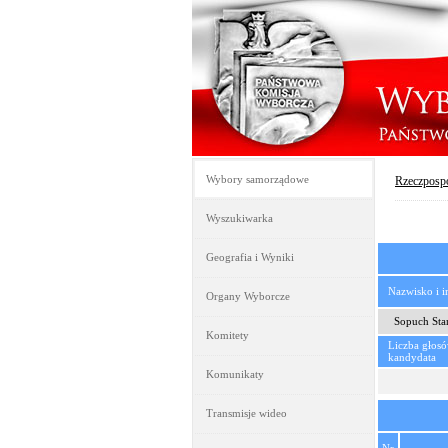
Wybory samorządowe
Rzeczpospo
Wyszukiwarka
Geografia i Wyniki
Nazwisko i 
Organy Wyborcze
Sopuch Sta
Komitety
Liczba głos
kandydata
Komunikaty
Transmisje wideo