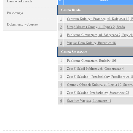
Nr
Adres
Dane w arkuszach
Gmina Bardo
Frekwencja
1
Centrum Kultury i Promocji, ul. Kolejowa 12, 
Dokumenty wyborcze
2
Urząd Miasta i Gminy, ul. Rynek 2, Bardo
3
Publiczne Gimnazjum, ul. Fabryczna 7, Przyłęk
4
Wiejski Dom Kultury, Brzeźnica 46
Gmina Stoszowice
1
Publiczne Gimnazjum, Budzów 108
2
Zespół Szkół Publicznych, Grodziszcze 4
3
Zespół Szkolno - Przedszkolny, Przedborowa 1
4
Gminny Ośrodek Kultury, ul. Letnia 10, Srebrn
5
Zespół Szkolno-Przedszkolny, Stoszowice 92
6
Świetlica Wiejska, Lutomierz 41