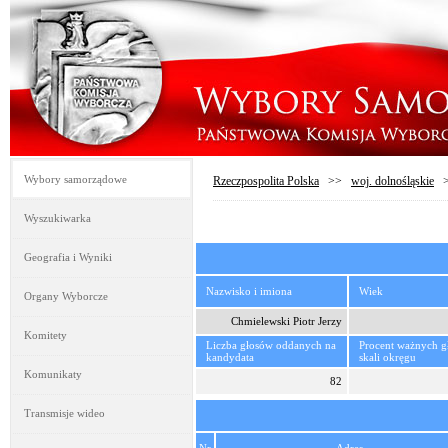
Wybory samorządowe
Rzeczpospolita Polska
>>
woj. dolnośląskie
Wyszukiwarka
Geografia i Wyniki
Nazwisko i imiona
Wiek
Organy Wyborcze
Chmielewski Piotr Jerzy
Komitety
Liczba głosów oddanych na
Procent ważnych 
kandydata
skali okręgu
Komunikaty
82
Transmisje wideo