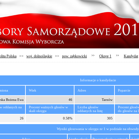
lita Polska
>>
woj. dolnośląskie
>>
pow. ząbkowicki
>>
Okręg 1
>>
Kandydat
Informacje o kandydacie
imiona
Wiek
Adres
Poparcie
ska Bożena Ewa
46
Tarnów
ów oddanych na
Procent ważnych głosów w
Liczba głosów
Procent głosó
skali okręgu
oddanych na listę
do głosów na l
26
0.58%
305
Wyniki głosowania w okręgu nr 1 w podziale na obwody