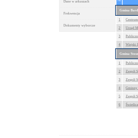
Nr
Dane w arkuszach
Gmina Bard
Frekwencja
1
Centrum 
Dokumenty wyborcze
2
Urząd Mi
3
Publiczn
4
Wiejski 
Gmina Stos
1
Publicz
2
Zespół S
3
Zespół 
4
Gminny O
5
Zespół S
6
Świetlic