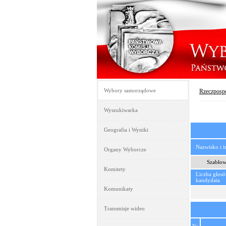
Wybory samorządowe
Rzeczpospo
Wyszukiwarka
Geografia i Wyniki
Nazwisko i 
Organy Wyborcze
Szabłow
Komitety
Liczba głos
kandydata
Komunikaty
Transmisje wideo