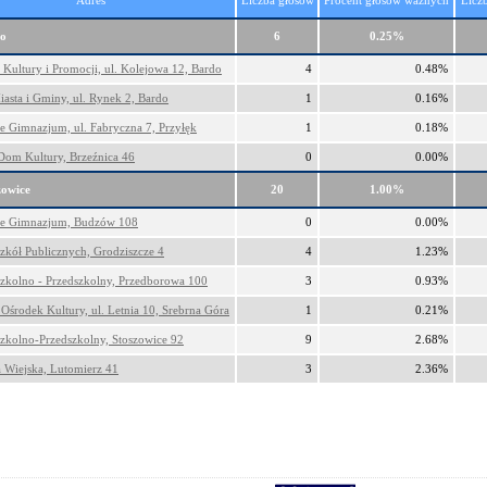
Adres
Liczba głosów
Procent głosów ważnych
Licz
o
6
0.25%
Kultury i Promocji, ul. Kolejowa 12, Bardo
4
0.48%
asta i Gminy, ul. Rynek 2, Bardo
1
0.16%
e Gimnazjum, ul. Fabryczna 7, Przyłęk
1
0.18%
Dom Kultury, Brzeźnica 46
0
0.00%
zowice
20
1.00%
ne Gimnazjum, Budzów 108
0
0.00%
zkół Publicznych, Grodziszcze 4
4
1.23%
Szkolno - Przedszkolny, Przedborowa 100
3
0.93%
środek Kultury, ul. Letnia 10, Srebrna Góra
1
0.21%
zkolno-Przedszkolny, Stoszowice 92
9
2.68%
a Wiejska, Lutomierz 41
3
2.36%