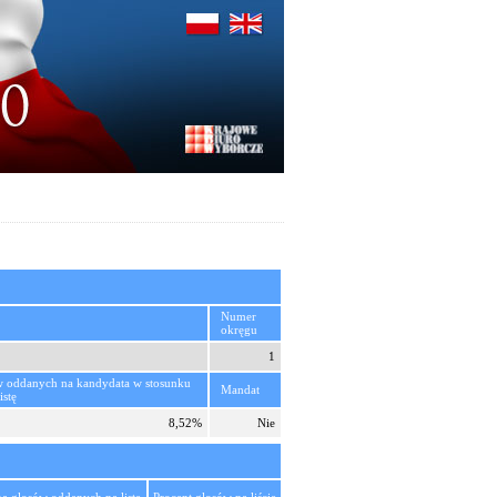
Numer
okręgu
1
w oddanych na kandydata w stosunku
Mandat
istę
8,52%
Nie