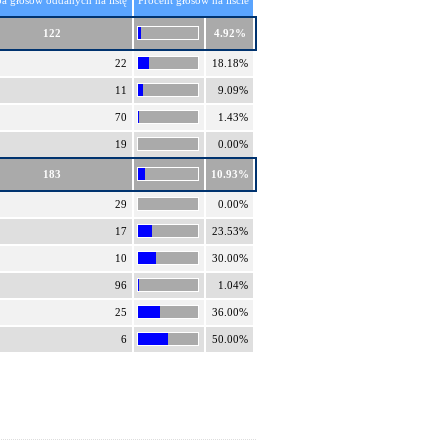
ba głosów oddanych na listę
Procent głosów na liście
122
4.92%
22
18.18%
11
9.09%
70
1.43%
19
0.00%
183
10.93%
29
0.00%
17
23.53%
10
30.00%
96
1.04%
25
36.00%
6
50.00%