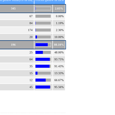
ba głosów oddanych na listę
Procent głosów na liście
345
2.03%
67
0.00%
84
1.19%
174
2.30%
20
10.00%
196
80.10%
25
48.00%
64
93.75%
35
91.43%
15
13.33%
12
66.67%
45
95.56%