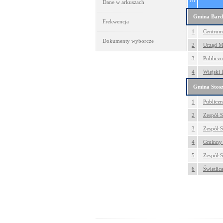
Nr
Dane w arkuszach
Gmina Bard
Frekwencja
1
Centrum 
Dokumenty wyborcze
2
Urząd Mi
3
Publiczn
4
Wiejski 
Gmina Stos
1
Publicz
2
Zespół S
3
Zespół 
4
Gminny O
5
Zespół S
6
Świetlic