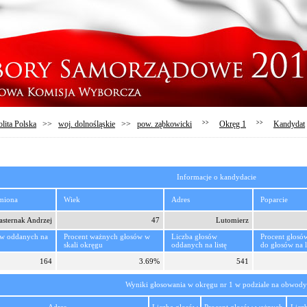
lita Polska
>>
woj. dolnośląskie
>>
pow. ząbkowicki
>>
Okręg 1
>>
Kandydat
Informacje o kandydacie
imiona
Wiek
Adres
Poparcie
asternak Andrzej
47
Lutomierz
ów oddanych na
Procent ważnych głosów w
Liczba głosów
Procent głosó
skali okręgu
oddanych na listę
do głosów na l
164
3.69%
541
Wyniki głosowania w okręgu nr 1 w podziale na obwody