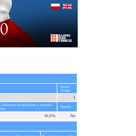
Numer
okręgu
1
w oddanych na kandydata w stosunku
Mandat
istę
30,31%
Nie