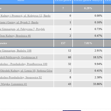
Adres
Liczba głosów
Procent głosów ważnych
Licz
o
7
0.29%
Kultury i Promocji, ul. Kolejowa 12, Bardo
0
0.00%
asta i Gminy, ul. Rynek 2, Bardo
1
0.16%
e Gimnazjum, ul. Fabryczna 7, Przyłęk
4
0.73%
Dom Kultury, Brzeźnica 46
2
0.47%
zowice
157
7.81%
ne Gimnazjum, Budzów 108
12
2.91%
zkół Publicznych, Grodziszcze 4
60
18.52%
Szkolno - Przedszkolny, Przedborowa 100
32
9.94%
środek Kultury, ul. Letnia 10, Srebrna Góra
2
0.41%
zkolno-Przedszkolny, Stoszowice 92
8
2.38%
a Wiejska, Lutomierz 41
43
33.86%