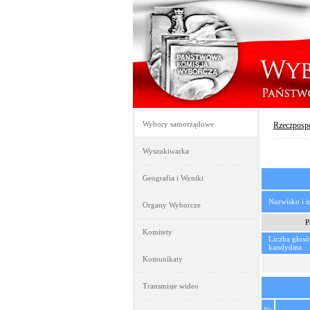
Wybory samorządowe
Rzeczpospo
Wyszukiwarka
Geografia i Wyniki
Nazwisko i 
Organy Wyborcze
P
Komitety
Liczba głos
kandydata
Komunikaty
Transmisje wideo