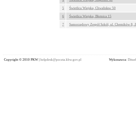
5
Świetlica Wiejska, Chwalisław 50
6
Świetlica Wiejska, Błotnica 15
7
Samorządowy Zespół Szkół, ul. Chemików 8, Z
Copyright © 2010 PKW |
helpdesk@poczta.kbw.gov.pl
Wykonawca:
Dituel