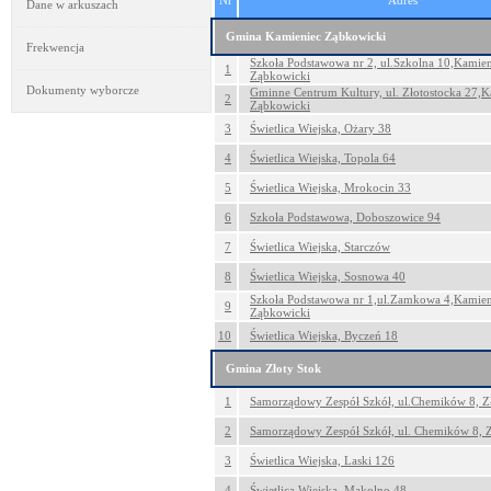
Nr
Adres
Dane w arkuszach
Gmina Kamieniec Ząbkowicki
Frekwencja
Szkoła Podstawowa nr 2, ul.Szkolna 10,Kamien
1
Ząbkowicki
Dokumenty wyborcze
Gminne Centrum Kultury, ul. Złotostocka 27,K
2
Ząbkowicki
3
Świetlica Wiejska, Ożary 38
4
Świetlica Wiejska, Topola 64
5
Świetlica Wiejska, Mrokocin 33
6
Szkoła Podstawowa, Doboszowice 94
7
Świetlica Wiejska, Starczów
8
Świetlica Wiejska, Sosnowa 40
Szkoła Podstawowa nr 1,ul.Zamkowa 4,Kamien
9
Ząbkowicki
10
Świetlica Wiejska, Byczeń 18
Gmina Złoty Stok
1
Samorządowy Zespół Szkół, ul.Chemików 8, Z
2
Samorządowy Zespół Szkół, ul. Chemików 8, Z
3
Świetlica Wiejska, Laski 126
4
Świetlica Wiejska, Mąkolno 48