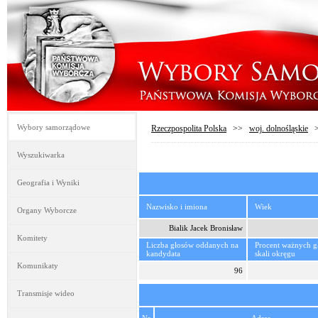
Wybory samorządowe
Rzeczpospolita Polska
>>
woj. dolnośląskie
Wyszukiwarka
Geografia i Wyniki
Nazwisko i imiona
Wiek
Organy Wyborcze
Bialik Jacek Bronisław
Komitety
Liczba głosów oddanych na
Procent ważnych 
kandydata
skali okręgu
Komunikaty
96
Transmisje wideo