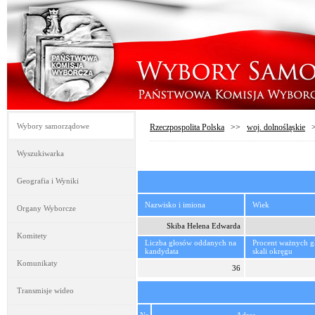
Wybory samorządowe
Rzeczpospolita Polska
>>
woj. dolnośląskie
Wyszukiwarka
Geografia i Wyniki
Nazwisko i imiona
Wiek
Organy Wyborcze
Skiba Helena Edwarda
Komitety
Liczba głosów oddanych na
Procent ważnych 
kandydata
skali okręgu
Komunikaty
36
Transmisje wideo