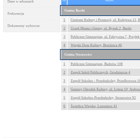
Nr
Adres
Dane w arkuszach
Gmina Bardo
Frekwencja
1
Centrum Kultury i Promocji, ul. Kolejowa 12, 
Dokumenty wyborcze
2
Urząd Miasta i Gminy, ul. Rynek 2, Bardo
3
Publiczne Gimnazjum, ul. Fabryczna 7, Przyłęk
4
Wiejski Dom Kultury, Brzeźnica 46
Gmina Stoszowice
1
Publiczne Gimnazjum, Budzów 108
2
Zespół Szkół Publicznych, Grodziszcze 4
3
Zespół Szkolno - Przedszkolny, Przedborowa 1
4
Gminny Ośrodek Kultury, ul. Letnia 10, Srebrn
5
Zespół Szkolno-Przedszkolny, Stoszowice 92
6
Świetlica Wiejska, Lutomierz 41