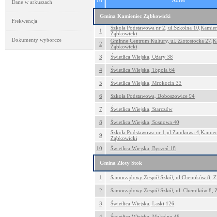
Nr
Adres
Dane w arkuszach
Gmina Kamieniec Ząbkowicki
Frekwencja
Szkoła Podstawowa nr 2, ul.Szkolna 10,Kamien
1
Ząbkowicki
Dokumenty wyborcze
Gminne Centrum Kultury, ul. Złotostocka 27,K
2
Ząbkowicki
3
Świetlica Wiejska, Ożary 38
4
Świetlica Wiejska, Topola 64
5
Świetlica Wiejska, Mrokocin 33
6
Szkoła Podstawowa, Doboszowice 94
7
Świetlica Wiejska, Starczów
8
Świetlica Wiejska, Sosnowa 40
Szkoła Podstawowa nr 1,ul.Zamkowa 4,Kamien
9
Ząbkowicki
10
Świetlica Wiejska, Byczeń 18
Gmina Złoty Stok
1
Samorządowy Zespół Szkół, ul.Chemików 8, Z
2
Samorządowy Zespół Szkół, ul. Chemików 8, Z
3
Świetlica Wiejska, Laski 126
4
Świetlica Wiejska, Mąkolno 48