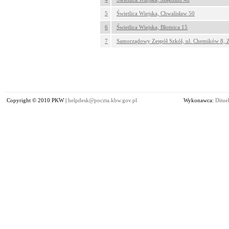
5
Świetlica Wiejska, Chwalisław 50
6
Świetlica Wiejska, Błotnica 15
7
Samorządowy Zespół Szkół, ul. Chemików 8, Z
Copyright © 2010 PKW |
helpdesk@poczta.kbw.gov.pl
Wykonawca:
Dituel