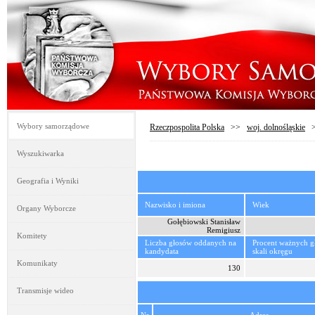
Wybory samorządowe
Rzeczpospolita Polska
>>
woj. dolnośląskie
Wyszukiwarka
Geografia i Wyniki
Nazwisko i imiona
Wiek
Organy Wyborcze
Gołębiowski Stanisław
Remigiusz
Komitety
Liczba głosów oddanych na
Procent ważnych 
kandydata
skali okręgu
Komunikaty
130
Transmisje wideo