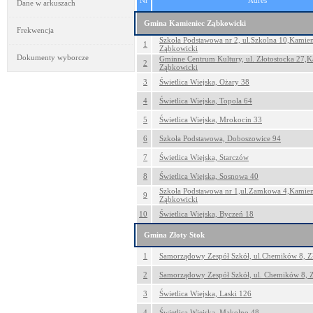
Nr
Adres
Dane w arkuszach
Gmina Kamieniec Ząbkowicki
Frekwencja
Szkoła Podstawowa nr 2, ul.Szkolna 10,Kamien
1
Ząbkowicki
Dokumenty wyborcze
Gminne Centrum Kultury, ul. Złotostocka 27,K
2
Ząbkowicki
3
Świetlica Wiejska, Ożary 38
4
Świetlica Wiejska, Topola 64
5
Świetlica Wiejska, Mrokocin 33
6
Szkoła Podstawowa, Doboszowice 94
7
Świetlica Wiejska, Starczów
8
Świetlica Wiejska, Sosnowa 40
Szkoła Podstawowa nr 1,ul.Zamkowa 4,Kamien
9
Ząbkowicki
10
Świetlica Wiejska, Byczeń 18
Gmina Złoty Stok
1
Samorządowy Zespół Szkół, ul.Chemików 8, Z
2
Samorządowy Zespół Szkół, ul. Chemików 8, Z
3
Świetlica Wiejska, Laski 126
4
Świetlica Wiejska, Mąkolno 48