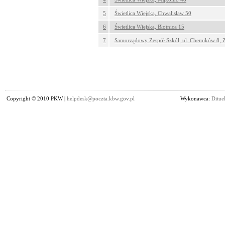
5
Świetlica Wiejska, Chwalisław 50
6
Świetlica Wiejska, Błotnica 15
7
Samorządowy Zespół Szkół, ul. Chemików 8, Z
Copyright © 2010 PKW |
helpdesk@poczta.kbw.gov.pl
Wykonawca:
Dituel