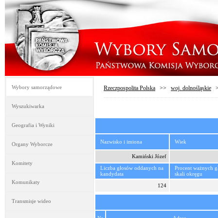
Wybory samorządowe
Rzeczpospolita Polska
>>
woj. dolnośląskie
Wyszukiwarka
Geografia i Wyniki
Nazwisko i imiona
Wiek
Organy Wyborcze
Kamiński Józef
Komitety
Liczba głosów oddanych na
Procent ważnych 
kandydata
skali okręgu
Komunikaty
124
Transmisje wideo