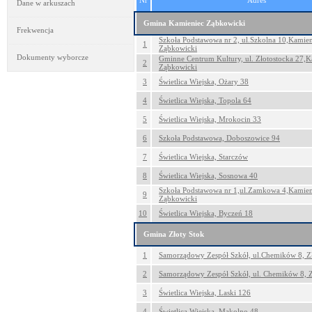
Nr
Adres
Dane w arkuszach
Gmina Kamieniec Ząbkowicki
Frekwencja
Szkoła Podstawowa nr 2, ul.Szkolna 10,Kamien
1
Ząbkowicki
Dokumenty wyborcze
Gminne Centrum Kultury, ul. Złotostocka 27,K
2
Ząbkowicki
3
Świetlica Wiejska, Ożary 38
4
Świetlica Wiejska, Topola 64
5
Świetlica Wiejska, Mrokocin 33
6
Szkoła Podstawowa, Doboszowice 94
7
Świetlica Wiejska, Starczów
8
Świetlica Wiejska, Sosnowa 40
Szkoła Podstawowa nr 1,ul.Zamkowa 4,Kamien
9
Ząbkowicki
10
Świetlica Wiejska, Byczeń 18
Gmina Złoty Stok
1
Samorządowy Zespół Szkół, ul.Chemików 8, Z
2
Samorządowy Zespół Szkół, ul. Chemików 8, Z
3
Świetlica Wiejska, Laski 126
4
Świetlica Wiejska, Mąkolno 48