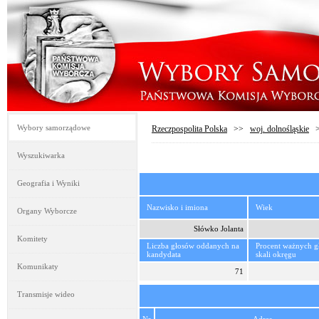
Wybory samorządowe
Rzeczpospolita Polska
>>
woj. dolnośląskie
Wyszukiwarka
Geografia i Wyniki
Nazwisko i imiona
Wiek
Organy Wyborcze
Słówko Jolanta
Komitety
Liczba głosów oddanych na
Procent ważnych 
kandydata
skali okręgu
Komunikaty
71
Transmisje wideo