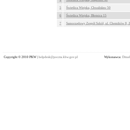
5
Świetlica Wiejska, Chwalisław 50
6
Świetlica Wiejska, Błotnica 15
7
Samorządowy Zespół Szkół, ul. Chemików 8, Z
Copyright © 2010 PKW |
helpdesk@poczta.kbw.gov.pl
Wykonawca:
Dituel