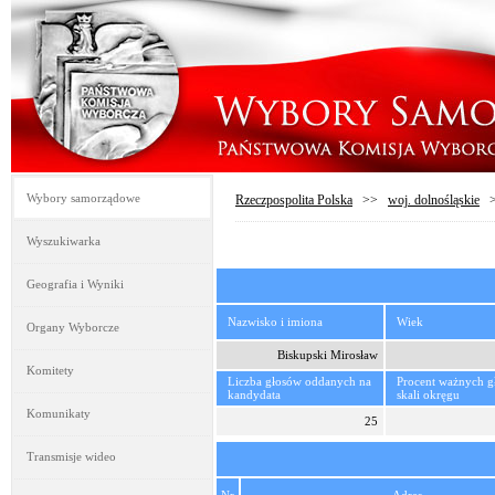
Wybory samorządowe
Rzeczpospolita Polska
>>
woj. dolnośląskie
Wyszukiwarka
Geografia i Wyniki
Nazwisko i imiona
Wiek
Organy Wyborcze
Biskupski Mirosław
Komitety
Liczba głosów oddanych na
Procent ważnych 
kandydata
skali okręgu
Komunikaty
25
Transmisje wideo