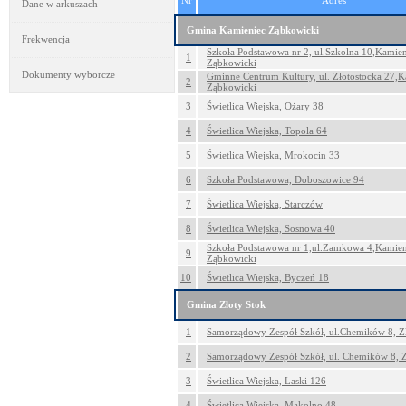
Nr
Adres
Dane w arkuszach
Gmina Kamieniec Ząbkowicki
Frekwencja
Szkoła Podstawowa nr 2, ul.Szkolna 10,Kamien
1
Ząbkowicki
Dokumenty wyborcze
Gminne Centrum Kultury, ul. Złotostocka 27,K
2
Ząbkowicki
3
Świetlica Wiejska, Ożary 38
4
Świetlica Wiejska, Topola 64
5
Świetlica Wiejska, Mrokocin 33
6
Szkoła Podstawowa, Doboszowice 94
7
Świetlica Wiejska, Starczów
8
Świetlica Wiejska, Sosnowa 40
Szkoła Podstawowa nr 1,ul.Zamkowa 4,Kamien
9
Ząbkowicki
10
Świetlica Wiejska, Byczeń 18
Gmina Złoty Stok
1
Samorządowy Zespół Szkół, ul.Chemików 8, Z
2
Samorządowy Zespół Szkół, ul. Chemików 8, Z
3
Świetlica Wiejska, Laski 126
4
Świetlica Wiejska, Mąkolno 48