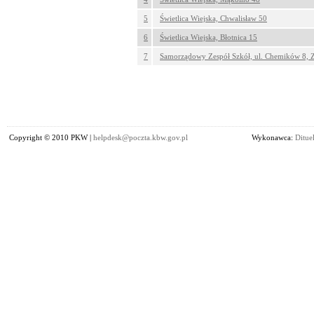
5
Świetlica Wiejska, Chwalisław 50
6
Świetlica Wiejska, Błotnica 15
7
Samorządowy Zespół Szkół, ul. Chemików 8, Z
Copyright © 2010 PKW |
helpdesk@poczta.kbw.gov.pl
Wykonawca:
Dituel