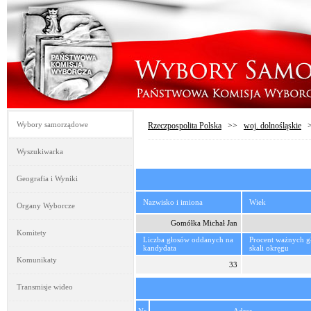
Wybory samorządowe
Rzeczpospolita Polska
>>
woj. dolnośląskie
Wyszukiwarka
Geografia i Wyniki
Nazwisko i imiona
Wiek
Organy Wyborcze
Gomółka Michał Jan
Komitety
Liczba głosów oddanych na
Procent ważnych 
kandydata
skali okręgu
Komunikaty
33
Transmisje wideo