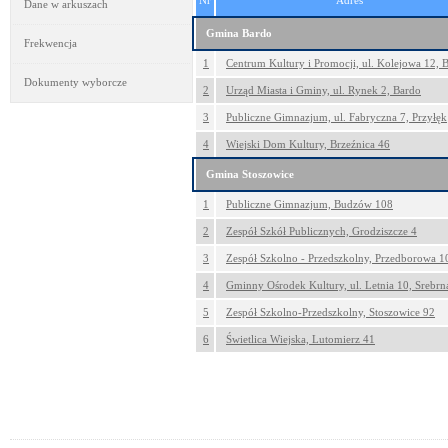
Nr
Adres
Dane w arkuszach
Gmina Bardo
Frekwencja
1
Centrum Kultury i Promocji, ul. Kolejowa 12, 
Dokumenty wyborcze
2
Urząd Miasta i Gminy, ul. Rynek 2, Bardo
3
Publiczne Gimnazjum, ul. Fabryczna 7, Przyłęk
4
Wiejski Dom Kultury, Brzeźnica 46
Gmina Stoszowice
1
Publiczne Gimnazjum, Budzów 108
2
Zespół Szkół Publicznych, Grodziszcze 4
3
Zespół Szkolno - Przedszkolny, Przedborowa 1
4
Gminny Ośrodek Kultury, ul. Letnia 10, Srebrn
5
Zespół Szkolno-Przedszkolny, Stoszowice 92
6
Świetlica Wiejska, Lutomierz 41