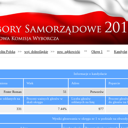
lita Polska
>>
woj. dolnośląskie
>>
pow. ząbkowicki
>>
Okręg 1
>>
Kandydat
Informacje o kandydacie
imiona
Wiek
Adres
Poparcie
Fester Roman
51
Potworów
ów oddanych na
Procent ważnych głosów w
Liczba głosów
Procent głosó
skali okręgu
oddanych na listę
do głosów na l
331
7.44%
977
Wyniki głosowania w okręgu nr 1 w podziale na obwody