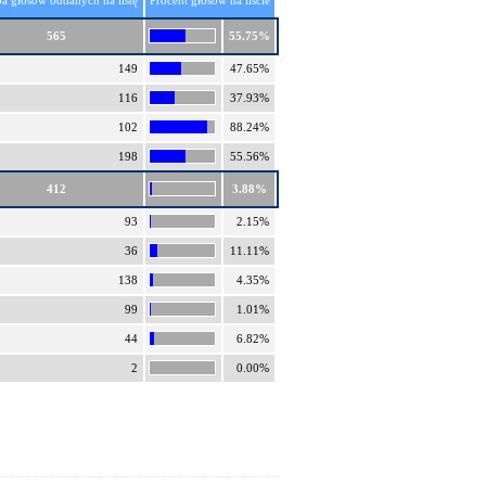
ba głosów oddanych na listę
Procent głosów na liście
565
55.75%
149
47.65%
116
37.93%
102
88.24%
198
55.56%
412
3.88%
93
2.15%
36
11.11%
138
4.35%
99
1.01%
44
6.82%
2
0.00%