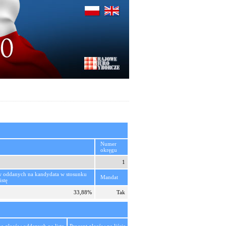
Numer
okręgu
1
w oddanych na kandydata w stosunku
Mandat
istę
33,88%
Tak