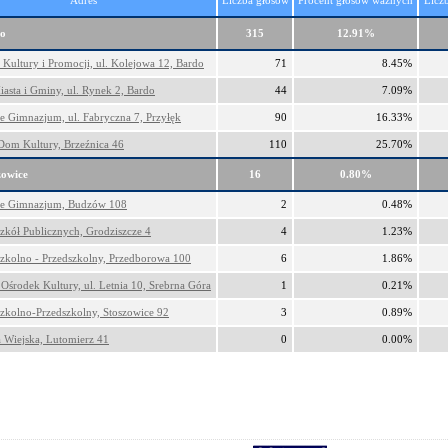
Adres
Liczba głosów
Procent głosów ważnych
Licz
o
315
12.91%
Kultury i Promocji, ul. Kolejowa 12, Bardo
71
8.45%
asta i Gminy, ul. Rynek 2, Bardo
44
7.09%
e Gimnazjum, ul. Fabryczna 7, Przyłęk
90
16.33%
Dom Kultury, Brzeźnica 46
110
25.70%
zowice
16
0.80%
ne Gimnazjum, Budzów 108
2
0.48%
zkół Publicznych, Grodziszcze 4
4
1.23%
Szkolno - Przedszkolny, Przedborowa 100
6
1.86%
środek Kultury, ul. Letnia 10, Srebrna Góra
1
0.21%
zkolno-Przedszkolny, Stoszowice 92
3
0.89%
a Wiejska, Lutomierz 41
0
0.00%