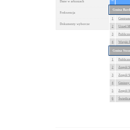
Nr
Dane w arkuszach
Gmina Bard
Frekwencja
1
Centrum 
Dokumenty wyborcze
2
Urząd Mi
3
Publiczn
4
Wiejski 
Gmina Stos
1
Publicz
2
Zespół S
3
Zespół 
4
Gminny O
5
Zespół S
6
Świetlic