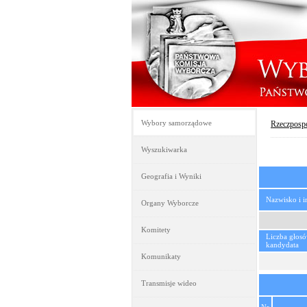
Wybory samorządowe
Rzeczpospo
Wyszukiwarka
Geografia i Wyniki
Nazwisko i 
Organy Wyborcze
Komitety
Liczba głos
kandydata
Komunikaty
Transmisje wideo