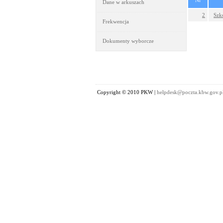
Nr
Dane w arkuszach
2
Szk
Frekwencja
Dokumenty wyborcze
Copyright © 2010 PKW |
helpdesk@poczta.kbw.gov.p