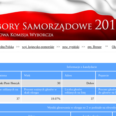
lita Polska
>>
woj. kujawsko-pomorskie
>>
pow. rypiński
>>
gm. Brzuze
>>
Ok
Informacje o kandydacie
imiona
Wiek
Adres
Poparcie
ski Piotr Henryk
30
Dobre
ów oddanych na
Procent ważnych głosów w
Liczba głosów
Procent głosó
skali okręgu
oddanych na listę
do głosów na l
37
19.07%
37
Wyniki głosowania w okręgu nr 2 w podziale na obwody