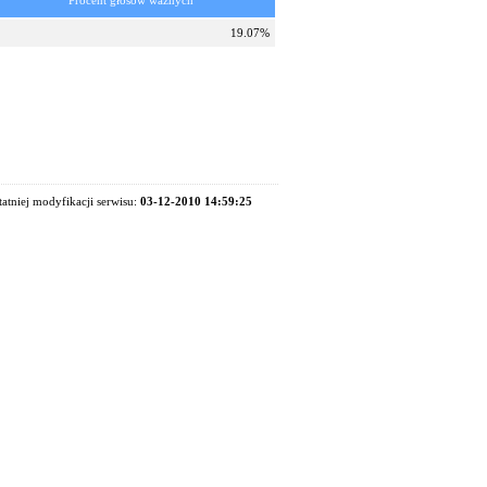
Procent głosów ważnych
19.07%
tatniej modyfikacji serwisu:
03-12-2010 14:59:25