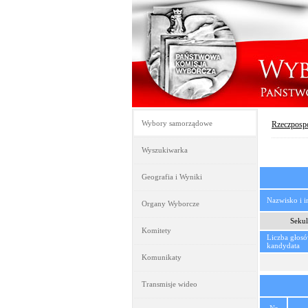
Wybory samorządowe
Rzeczpospo
Wyszukiwarka
Geografia i Wyniki
Nazwisko i 
Organy Wyborcze
Sekul
Komitety
Liczba głos
kandydata
Komunikaty
Transmisje wideo