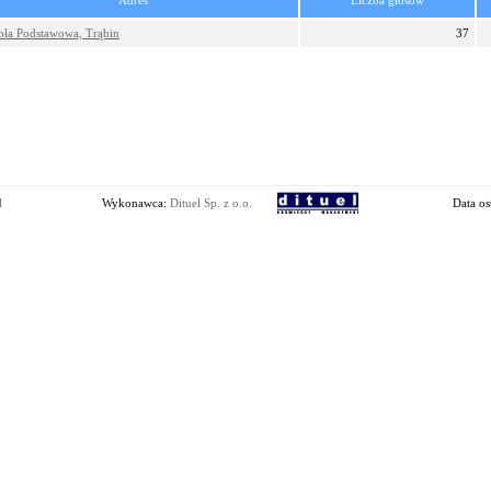
Adres
Liczba głosów
oła Podstawowa, Trąbin
37
l
Wykonawca:
Dituel Sp. z o.o.
Data os