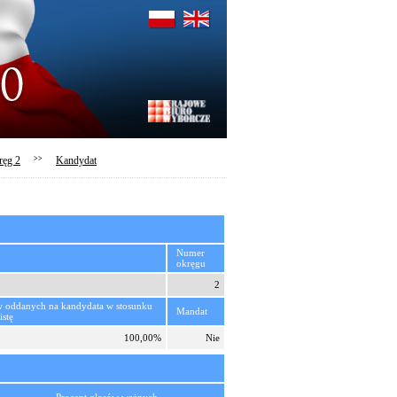
ręg 2
>>
Kandydat
Numer
okręgu
2
w oddanych na kandydata w stosunku
Mandat
istę
100,00%
Nie