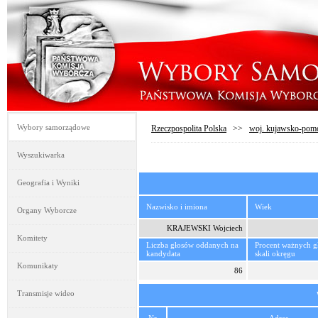
Wybory samorządowe
Rzeczpospolita Polska
>>
woj. kujawsko-pom
Wyszukiwarka
Geografia i Wyniki
Nazwisko i imiona
Wiek
Organy Wyborcze
KRAJEWSKI Wojciech
Komitety
Liczba głosów oddanych na
Procent ważnych 
kandydata
skali okręgu
Komunikaty
86
Transmisje wideo