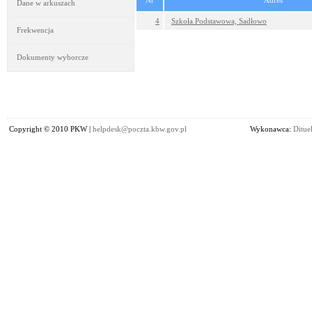
Nr
Adres
Dane w arkuszach
4
Szkoła Podstawowa, Sadłowo
Frekwencja
Dokumenty wyborcze
Copyright © 2010 PKW |
helpdesk@poczta.kbw.gov.pl
Wykonawca:
Dituel