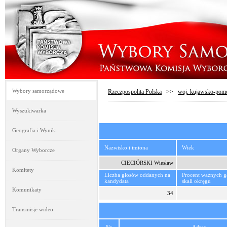
Wybory samorządowe
Rzeczpospolita Polska
>>
woj. kujawsko-pom
Wyszukiwarka
Geografia i Wyniki
Nazwisko i imiona
Wiek
Organy Wyborcze
CIECIÓRSKI Wiesław
Komitety
Liczba głosów oddanych na
Procent ważnych 
kandydata
skali okręgu
Komunikaty
34
Transmisje wideo