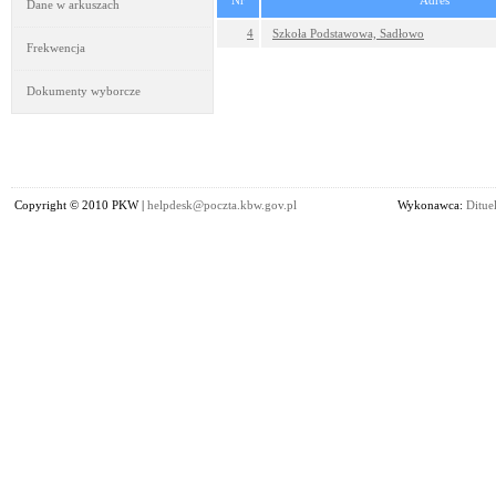
Nr
Adres
Dane w arkuszach
4
Szkoła Podstawowa, Sadłowo
Frekwencja
Dokumenty wyborcze
Copyright © 2010 PKW |
helpdesk@poczta.kbw.gov.pl
Wykonawca:
Dituel