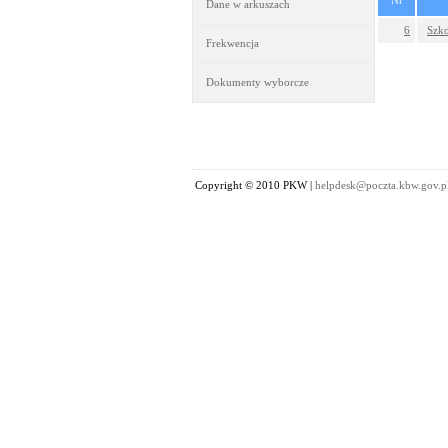
Nr
Dane w arkuszach
6
Szk
Frekwencja
Dokumenty wyborcze
Copyright © 2010 PKW |
helpdesk@poczta.kbw.gov.p