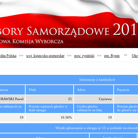
lita Polska
>>
woj. kujawsko-pomorskie
>>
pow. rypiński
>>
gm. Rypin
>>
Okr
Informacje o kandydacie
imiona
Wiek
Adres
Poparcie
RAWSKI Paweł
25
Czyżewo
ów oddanych na
Procent ważnych głosów w
Liczba głosów
Procent głosó
skali okręgu
oddanych na listę
do głosów na l
19
10.56%
19
Wyniki głosowania w okręgu nr 15 w podziale na obwod