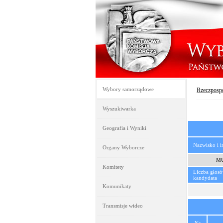
Wybory samorządowe
Rzeczpospo
Wyszukiwarka
Geografia i Wyniki
Nazwisko i 
Organy Wyborcze
MU
Komitety
Liczba głos
kandydata
Komunikaty
Transmisje wideo