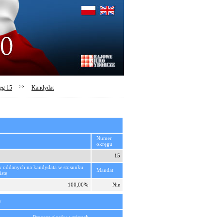
ęg 15
>>
Kandydat
Numer
okręgu
15
w oddanych na kandydata w stosunku
Mandat
istę
100,00%
Nie
y