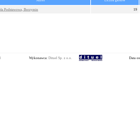
Adres
Liczba głosów
oła Podstawowa, Borzymin
19
l
Wykonawca:
Dituel Sp. z o.o.
Data os