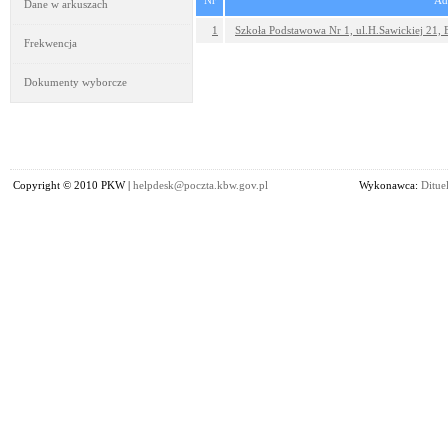
Nr
Ad
Dane w arkuszach
1
Szkoła Podstawowa Nr 1, ul.H.Sawickiej 21, 
Frekwencja
Dokumenty wyborcze
Copyright © 2010 PKW |
helpdesk@poczta.kbw.gov.pl
Wykonawca:
Dituel