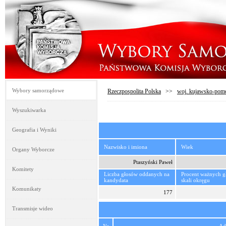
Wybory samorządowe
Rzeczpospolita Polska
>>
woj. kujawsko-pom
Wyszukiwarka
Geografia i Wyniki
Nazwisko i imiona
Wiek
Organy Wyborcze
Ptaszyński Paweł
Komitety
Liczba głosów oddanych na
Procent ważnych 
kandydata
skali okręgu
Komunikaty
177
Transmisje wideo