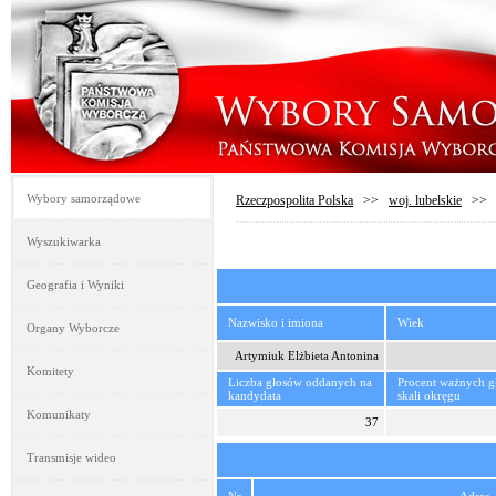
Wybory samorządowe
Rzeczpospolita Polska
>>
woj. lubelskie
>
Wyszukiwarka
Geografia i Wyniki
Nazwisko i imiona
Wiek
Organy Wyborcze
Artymiuk Elżbieta Antonina
Komitety
Liczba głosów oddanych na
Procent ważnych 
kandydata
skali okręgu
Komunikaty
37
Transmisje wideo