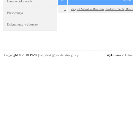
Nr
Adres
Dane w arkuszach
1
Zespół Szkół w Rokitnie, Rokitno 57A, Roki
Frekwencja
Dokumenty wyborcze
Copyright © 2010 PKW |
helpdesk@poczta.kbw.gov.pl
Wykonawca:
Dituel